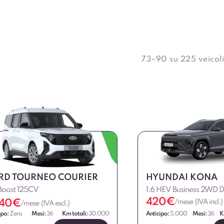
73–90 su 225 veicoli
RD TOURNEO COURIER
HYUNDAI KONA
Boost 125CV
1.6 HEV Business 2WD 
420
€
40
€
/mese (IVA incl.)
/mese (IVA escl.)
ipo:
Zero
Mesi:
36
Km totali:
30.000
Anticipo:
5.000
Mesi:
36
K