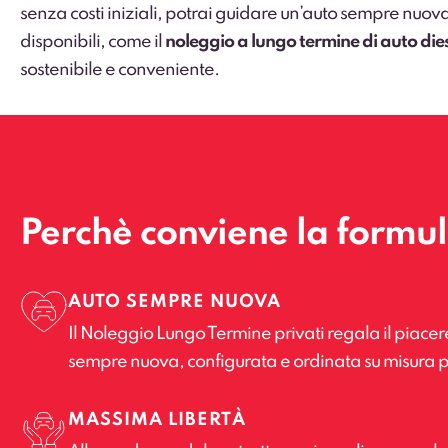
senza costi iniziali, potrai guidare un’auto sempre nuova
disponibili, come il
noleggio a lungo termine di auto die
sostenibile e conveniente.
Perchè conviene la formu
AUTO SEMPRE NUOVA
Il Noleggio Lungo Termine privati regala il piacer
sempre nuova, configurata e ordinata su misura p
MASSIMA LIBERTÀ