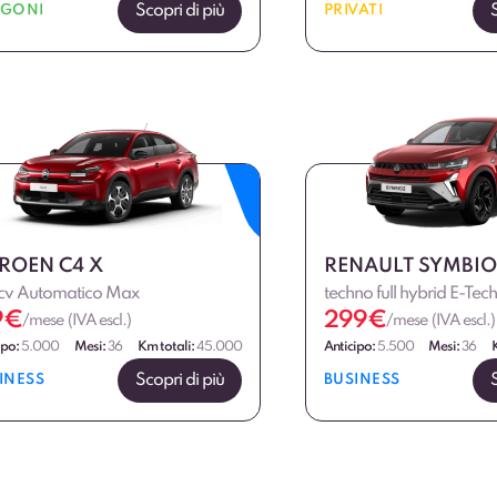
Scopri di più
RGONI
PRIVATI
TROEN C4 X
RENAULT SYMBI
 cv Automatico Max
techno full hybrid E-Te
9
€
299
€
/mese (IVA escl.)
/mese (IVA escl.)
ipo:
5.000
Mesi:
36
Km totali:
45.000
Anticipo:
5.500
Mesi:
36
Scopri di più
INESS
BUSINESS