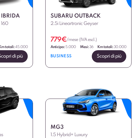
 IBRIDA
SUBARU OUTBACK
d 160
2.5i Lineartronic Geyser
779
€
/mese (IVA escl.)
Km totali:
45.000
Anticipo:
5.000
Mesi:
36
Km totali:
30.000
Scopri di più
Scopri di più
BUSINESS
MG3
as
1.5 Hybrid+ Luxury