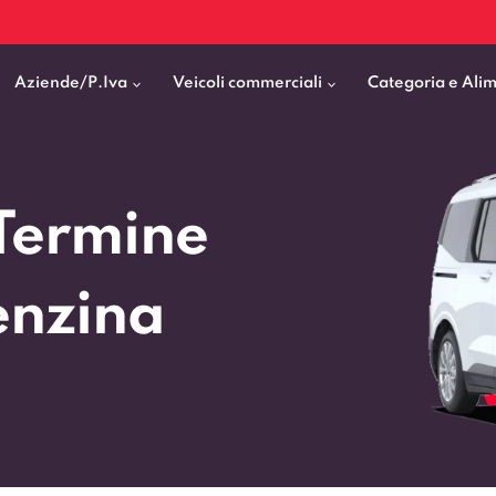
Aziende/P.Iva
Veicoli commerciali
Categoria e Ali
Citycar
ticipo
goni elettrici
BMW
Fiat Professional
Termine
SUV e Crossover
patentati
Cassonati
Toyota
Mercedes Benz Vans
Berline
00km
Pick Up
Fiat
Citroen Business
enzina
Station Wagon
ificato
ommerciali Allestiti
Audi
Peugeot Professional
porto Persone
Mercedes-Benz
Renault Professional
nticipo zero
Kia
Piaggio
VEDI TUTTI
VEDI TUTTI
VEDI TUTTI