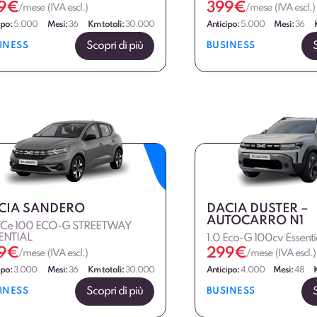
9
€
399
€
/mese (IVA escl.)
/mese (IVA escl.)
ipo:
5.000
Mesi:
36
Km totali:
30.000
Anticipo:
5.000
Mesi:
36
Scopri di più
INESS
BUSINESS
CIA SANDERO
DACIA DUSTER –
AUTOCARRO N1
 TCe 100 ECO-G STREETWAY
ENTIAL
1.0 Eco-G 100cv Essenti
9
€
299
€
/mese (IVA escl.)
/mese (IVA escl.)
ipo:
3.000
Mesi:
36
Km totali:
30.000
Anticipo:
4.000
Mesi:
48
Scopri di più
INESS
BUSINESS