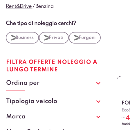
Rent&Drive
/
Benzina
Che tipo di noleggio cerchi?
Business
Privati
Furgoni
FILTRA OFFERTE NOLEGGIO A
LUNGO TERMINE
Ordina per
Tipologia veicolo
FO
Eco
Marca
4
da
Antic