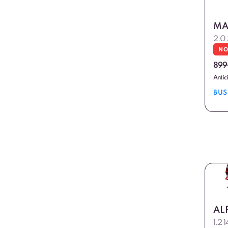
MA
2.0
NO
899
Antic
BUS
AL
1.2 