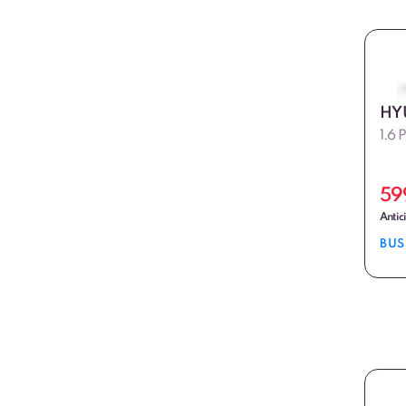
HY
1.6 
59
Antic
BUS