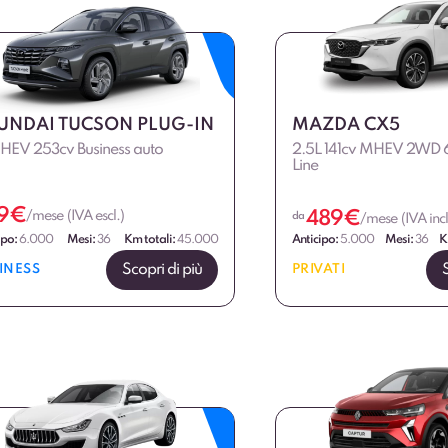
UNDAI TUCSON PLUG-IN
MAZDA CX5
PHEV 253cv Business auto
2.5L 141cv MHEV 2WD 6
Line
9
€
489
€
/mese (IVA escl.)
da
/mese (IVA incl
ipo:
6.000
Mesi:
36
Km totali:
45.000
Anticipo:
5.000
Mesi:
36
K
Scopri di più
INESS
PRIVATI