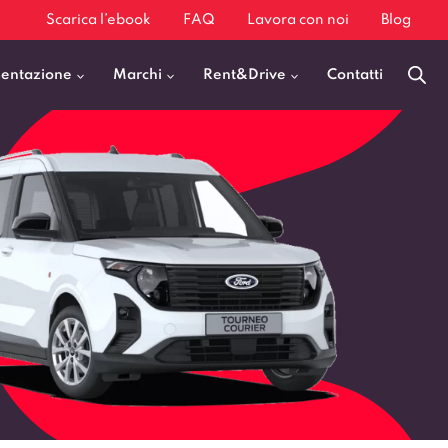
Scarica l’ebook
FAQ
Lavora con noi
Blog
mentazione
Marchi
Rent&Drive
Contatti
Benzina
Fiat 500
Diesel
BMW X1
Elettrica
Audi Q3
Ibrida
Audi A3
GPL
Kia Sportage
Jeep Avenger
VEDI TUTTI