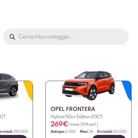
Ricerca
prodotti
OPEL FRONTERA
DCT
Hybrid 110cv Edition EDCT
269
€
/mese (IVA escl.)
m totali:
100.000
Anticipo:
4.500
Mesi:
36
Km totali:
40.000