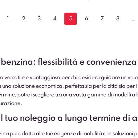
1
2
3
4
5
6
7
8
…
enzina: flessibilità e convenienza 
ta versatile e vantaggiosa per chi desidera guidare un v
 una soluzione economica, perfetta sia per la città sia per i
 termine, potrai scegliere tra una vasta gamma di modelli a
urazione.
il tuo noleggio a lungo termine di 
nzina più adatta alle tue esigenze di mobilità con soluzioni p