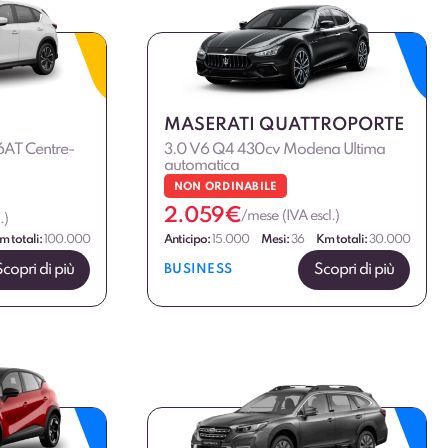
MASERATI QUATTROPORTE
AT Centre-
3.0 V6 Q4 430cv Modena Ultima
automatica
NON ORDINABILE
2.059
€
/mese (IVA escl.)
.)
m totali:
100.000
Anticipo:
15.000
Mesi:
36
Km totali:
30.000
Scopri di più
Scopri di più
BUSINESS