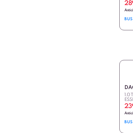
28
Antic
BUS
DA
1.0
ESS
23
Antic
BUS