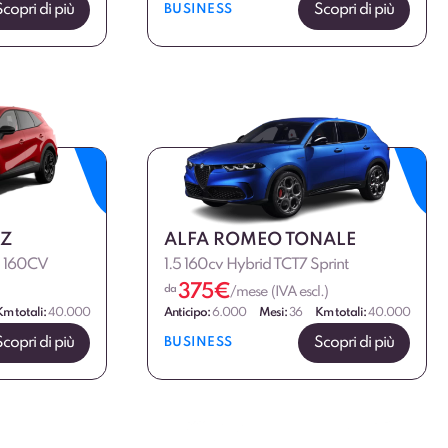
Scopri di più
Scopri di più
BUSINESS
OZ
ALFA ROMEO TONALE
ch 160CV
1.5 160cv Hybrid TCT7 Sprint
375
€
da
/mese (IVA escl.)
Km totali:
40.000
Anticipo:
6.000
Mesi:
36
Km totali:
40.000
Scopri di più
Scopri di più
BUSINESS