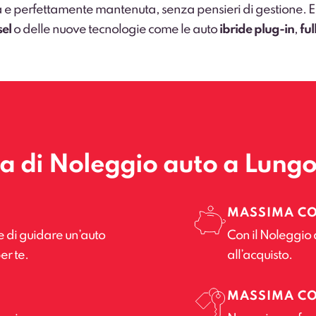
 e perfettamente mantenuta, senza pensieri di gestione. E in 
sel
o delle nuove tecnologie come le auto
ibride plug-in
,
ful
la di Noleggio auto a Lung
MASSIMA C
e di guidare un’auto
Con il Noleggio 
er te.
all’acquisto.
MASSIMA C