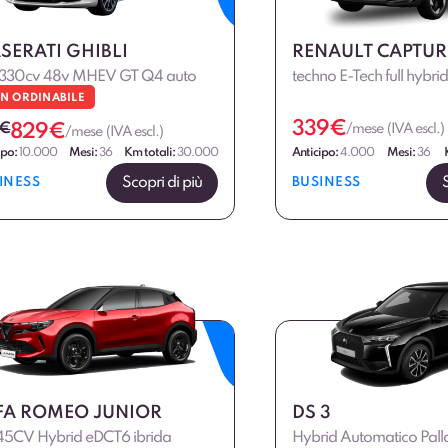
SERATI GHIBLI
RENAULT CAPTUR
 330cv 48v MHEV GT Q4 auto
techno E-Tech full hybri
N ORDINABILE
339
€
€
829
€
/mese (IVA escl.)
/mese (IVA escl.)
ipo:
10.000
Mesi:
36
Km totali:
30.000
Anticipo:
4.000
Mesi:
36
Scopri di più
INESS
BUSINESS
FA ROMEO JUNIOR
DS 3
145CV Hybrid eDCT6 ibrida
Hybrid Automatico Pall