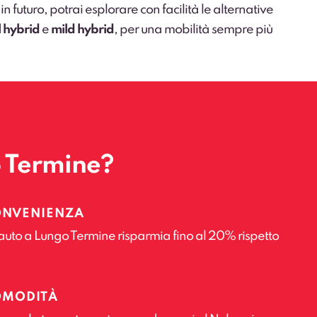
futuro, potrai esplorare con facilità le alternative
l hybrid
e
mild hybrid
, per una mobilità sempre più
o Termine?
ONVENIENZA
auto a Lungo Termine risparmia fino al 20% rispetto
OMODITÀ