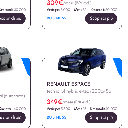
309
€
/mese (IVA escl.)
Km totali:
30.000
Anticipo:
3.000
Mesi:
36
Km totali:
30.000
Scopri di più
Scopri di più
BUSINESS
RENAULT ESPACE
techno full hybrid e-tech 200cv 5p
al (autocarro)
349
€
/mese (IVA escl.)
Km totali:
40.000
Anticipo:
5.500
Mesi:
36
Km totali:
40.000
Scopri di più
Scopri di più
BUSINESS