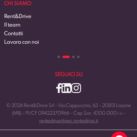
CHI SIAMO
Rent&Drive
Il team
Contatti
Lavora con noi
SEGUICI SU
© 2026 Rent&Drive Srl – Via Cappuccina, 63 – 20851 Lissone
(MB) – PI/CF 09422370966 – Cap.Soc. €100.000 i.v –
rentedrive@pec.rentedrive.it