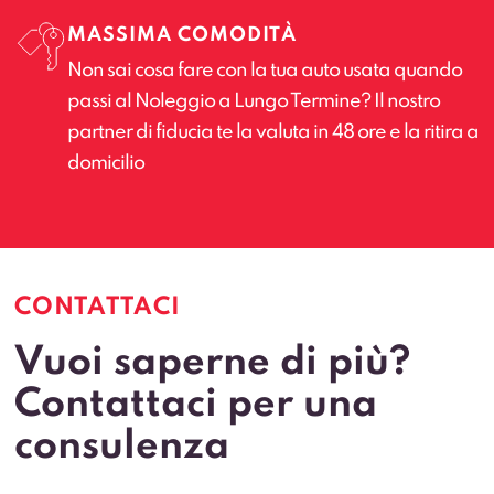
MASSIMA COMODITÀ
Non sai cosa fare con la tua auto usata quando
passi al Noleggio a Lungo Termine? Il nostro
partner di fiducia te la valuta in 48 ore e la ritira a
domicilio
CONTATTACI
Vuoi saperne di più?
Contattaci per una
consulenza