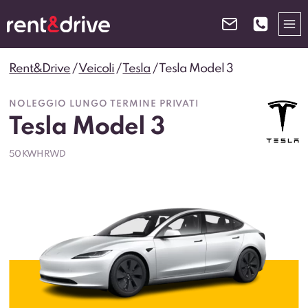
Salta
al
contenuto
Rent&Drive
/
Veicoli
/
Tesla
/
Tesla Model 3
NOLEGGIO LUNGO TERMINE PRIVATI
Tesla Model 3
50 KWH RWD