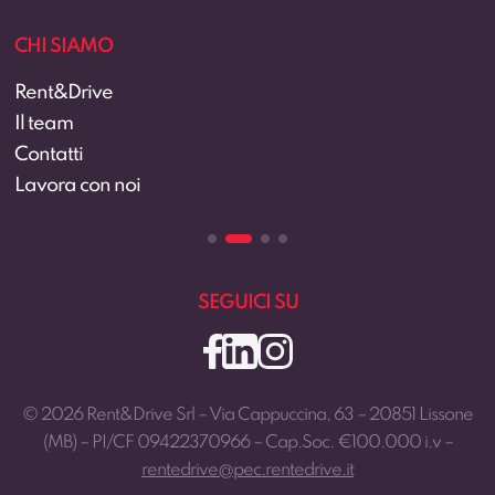
CHI SIAMO
Rent&Drive
Il team
Contatti
Lavora con noi
SEGUICI SU
© 2026 Rent&Drive Srl – Via Cappuccina, 63 – 20851 Lissone
(MB) – PI/CF 09422370966 – Cap.Soc. €100.000 i.v –
rentedrive@pec.rentedrive.it