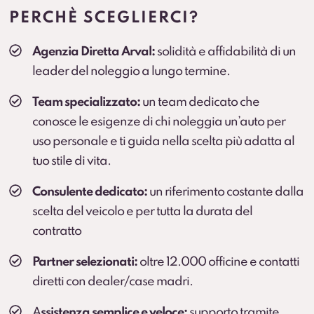
prolungato (secondo condizioni contrattuali).
PERCHÈ SCEGLIERCI?
Cambio gomme
Agenzia Diretta Arval:
solidità e affidabilità di un
Cambio stagionale e, dove previsto, deposito
leader del noleggio a lungo termine.
pneumatici per una gestione comoda durante
l’anno.
Team specializzato:
un team dedicato che
conosce le esigenze di chi noleggia un’auto per
uso personale e ti guida nella scelta più adatta al
tuo stile di vita.
Consulente dedicato:
un riferimento costante dalla
scelta del veicolo e per tutta la durata del
contratto
Partner selezionati:
oltre 12.000 officine e contatti
diretti con dealer/case madri.
A
ssistenza semplice e veloce:
supporto tramite