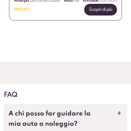
Anticipo:
personalizzabile
Mesi:
48
Km totali:
100.000
Scopri di più
PRIVATI
FAQ
A chi posso far guidare la
a
mia auto a noleggio?