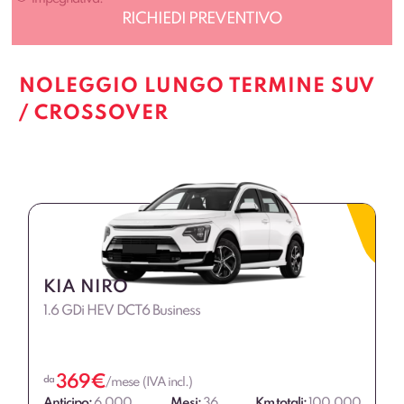
NOLEGGIO LUNGO TERMINE SUV
/ CROSSOVER
KIA NIRO
1.6 GDi HEV DCT6 Business
369
€
da
/mese (IVA incl.)
Anticipo:
6.000
Mesi:
36
Km totali:
100.000