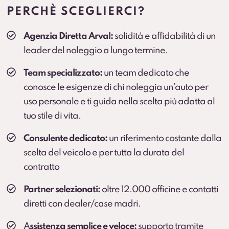
prolungato (secondo condizioni contrattuali).
PERCHÈ SCEGLIERCI?
Cambio gomme
Agenzia Diretta Arval:
solidità e affidabilità di un
Cambio stagionale e, dove previsto, deposito
leader del noleggio a lungo termine.
pneumatici per una gestione comoda durante
l’anno.
Team specializzato:
un team dedicato che
conosce le esigenze di chi noleggia un’auto per
uso personale e ti guida nella scelta più adatta al
tuo stile di vita.
Consulente dedicato:
un riferimento costante dalla
scelta del veicolo e per tutta la durata del
contratto
Partner selezionati:
oltre 12.000 officine e contatti
diretti con dealer/case madri.
A
ssistenza semplice e veloce:
supporto tramite