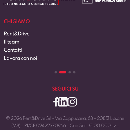
CHI SIAMO
Rent&Drive
Il team
Contatti
Lavora con noi
SEGUICI SU
© 2026 Rent&Drive Srl – Via Cappuccina, 63 – 20851 Lissone
(MB) – PI/CF 09422370966 – Cap.Soc. €100.000 i.v –