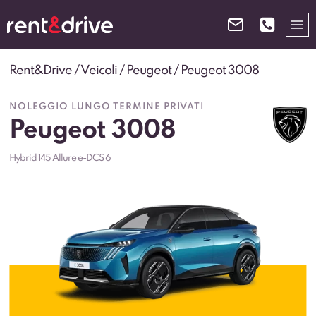
Salta
al
contenuto
Rent&Drive
/
Veicoli
/
Peugeot
/
Peugeot 3008
NOLEGGIO LUNGO TERMINE PRIVATI
Peugeot 3008
Hybrid 145 Allure e-DCS 6