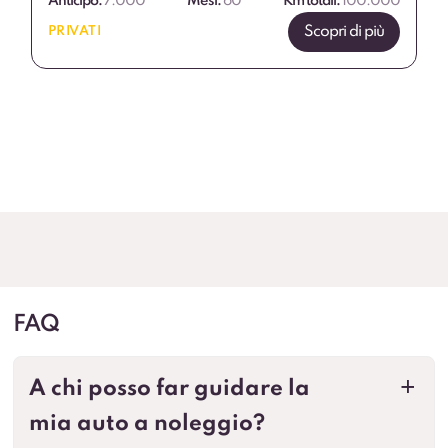
Anticipo:
7.000
Mesi:
60
Km totali:
100.000
Scopri di più
PRIVATI
FAQ
A chi posso far guidare la
a
mia auto a noleggio?