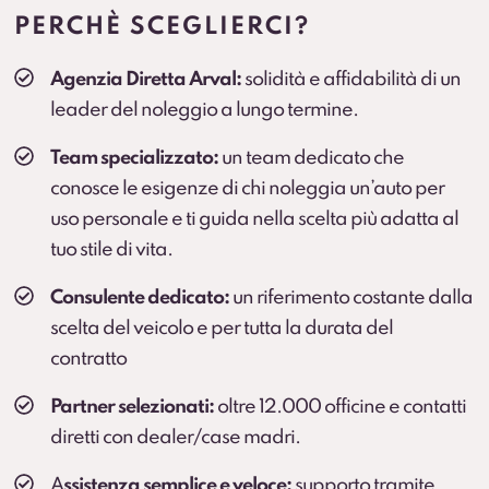
prolungato (secondo condizioni contrattuali).
PERCHÈ SCEGLIERCI?
Cambio gomme
Agenzia Diretta Arval:
solidità e affidabilità di un
Cambio stagionale e, dove previsto, deposito
leader del noleggio a lungo termine.
pneumatici per una gestione comoda durante
l’anno.
Team specializzato:
un team dedicato che
conosce le esigenze di chi noleggia un’auto per
uso personale e ti guida nella scelta più adatta al
tuo stile di vita.
Consulente dedicato:
un riferimento costante dalla
scelta del veicolo e per tutta la durata del
contratto
Partner selezionati:
oltre 12.000 officine e contatti
diretti con dealer/case madri.
A
ssistenza semplice e veloce:
supporto tramite