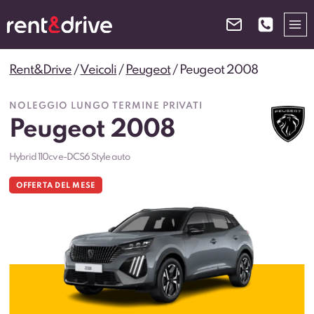
Salta
al
contenuto
Rent&Drive
/
Veicoli
/
Peugeot
/
Peugeot 2008
NOLEGGIO LUNGO TERMINE PRIVATI
Peugeot 2008
Hybrid 110cv e-DCS6 Style auto
OFFERTA DEL MESE