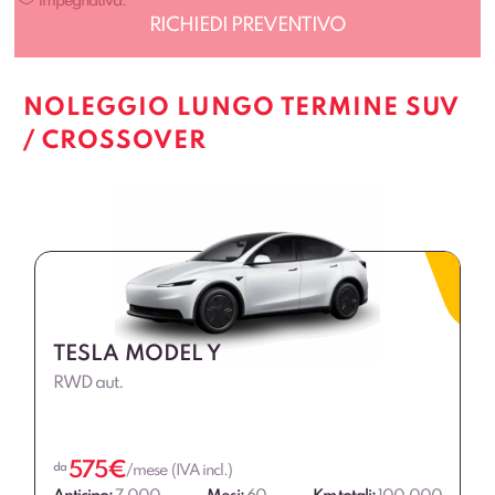
impegnativa.
NOLEGGIO LUNGO TERMINE SUV
/ CROSSOVER
TESLA MODEL Y
RWD aut.
575
€
da
/mese (IVA incl.)