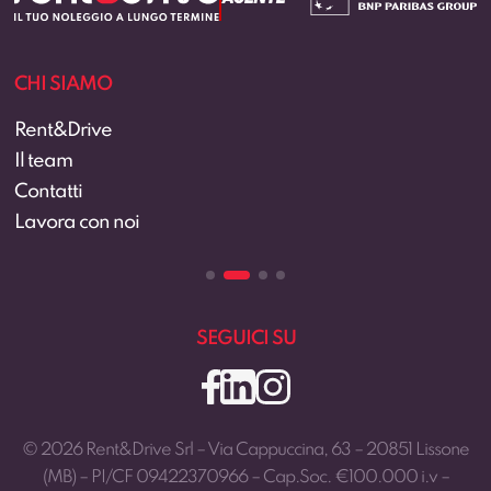
CHI SIAMO
Rent&Drive
Il team
Contatti
Lavora con noi
SEGUICI SU
© 2026 Rent&Drive Srl – Via Cappuccina, 63 – 20851 Lissone
(MB) – PI/CF 09422370966 – Cap.Soc. €100.000 i.v –