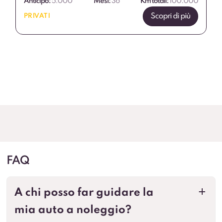
Anticipo:
5.000
Mesi:
36
Km totali:
100.000
Scopri di più
PRIVATI
FAQ
A chi posso far guidare la
a
mia auto a noleggio?