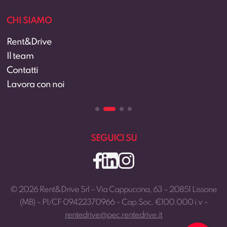
CHI SIAMO
Rent&Drive
Il team
Contatti
Lavora con noi
SEGUICI SU
© 2026 Rent&Drive Srl – Via Cappuccina, 63 – 20851 Lissone
(MB) – PI/CF 09422370966 – Cap.Soc. €100.000 i.v –
rentedrive@pec.rentedrive.it