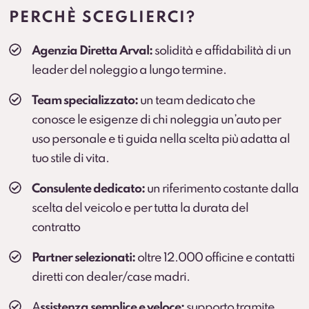
prolungato (secondo condizioni contrattuali).
PERCHÈ SCEGLIERCI?
Cambio gomme
Agenzia Diretta Arval:
solidità e affidabilità di un
Cambio stagionale e, dove previsto, deposito
leader del noleggio a lungo termine.
pneumatici per una gestione comoda durante
l’anno.
Team specializzato:
un team dedicato che
conosce le esigenze di chi noleggia un’auto per
uso personale e ti guida nella scelta più adatta al
tuo stile di vita.
Consulente dedicato:
un riferimento costante dalla
scelta del veicolo e per tutta la durata del
contratto
Partner selezionati:
oltre 12.000 officine e contatti
diretti con dealer/case madri.
A
ssistenza semplice e veloce:
supporto tramite