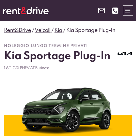
Salta
al
contenuto
Rent&Drive
/
Veicoli
/
Kia
/
Kia Sportage Plug-In
NOLEGGIO LUNGO TERMINE PRIVATI
Kia Sportage Plug-In
1.6 T-GDi PHEV AT Business