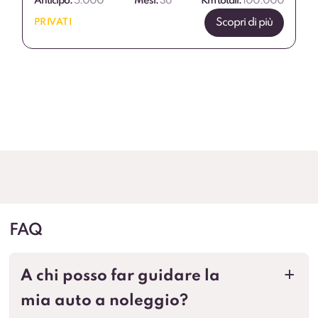
Anticipo:
5.000
Mesi:
36
Km totali:
100.000
Scopri di più
PRIVATI
FAQ
A chi posso far guidare la
a
mia auto a noleggio?