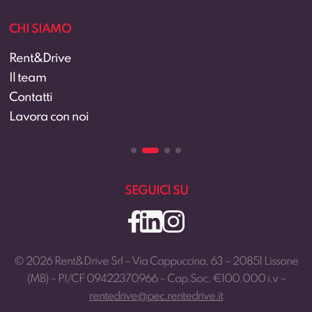
CHI SIAMO
Rent&Drive
Il team
Contatti
Lavora con noi
SEGUICI SU
© 2026 Rent&Drive Srl – Via Cappuccina, 63 – 20851 Lissone
(MB) – PI/CF 09422370966 – Cap.Soc. €100.000 i.v –
rentedrive@pec.rentedrive.it