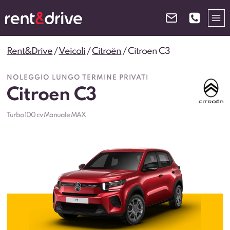
Salta
al
contenuto
Rent&Drive
/
Veicoli
/
Citroën
/
Citroen C3
NOLEGGIO LUNGO TERMINE PRIVATI
Citroen C3
Turbo 100 cv Manuale MAX