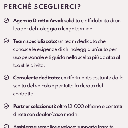
prolungato (secondo condizioni contrattuali).
PERCHÈ SCEGLIERCI?
Cambio gomme
Agenzia Diretta Arval:
solidità e affidabilità di un
Cambio stagionale e, dove previsto, deposito
leader del noleggio a lungo termine.
pneumatici per una gestione comoda durante
l’anno.
Team specializzato:
un team dedicato che
conosce le esigenze di chi noleggia un’auto per
uso personale e ti guida nella scelta più adatta al
tuo stile di vita.
Consulente dedicato:
un riferimento costante dalla
scelta del veicolo e per tutta la durata del
contratto
Partner selezionati:
oltre 12.000 officine e contatti
diretti con dealer/case madri.
A
ssistenza semplice e veloce:
supporto tramite