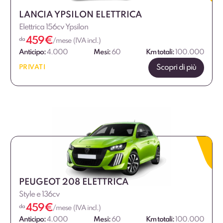
LANCIA YPSILON ELETTRICA
Elettrica 156cv Ypsilon
459
€
da
/mese (IVA incl.)
Anticipo:
4.000
Mesi:
60
Km totali:
100.000
Scopri di più
PRIVATI
PEUGEOT 208 ELETTRICA
Style e 136cv
459
€
da
/mese (IVA incl.)
Anticipo:
4.000
Mesi:
60
Km totali:
100.000