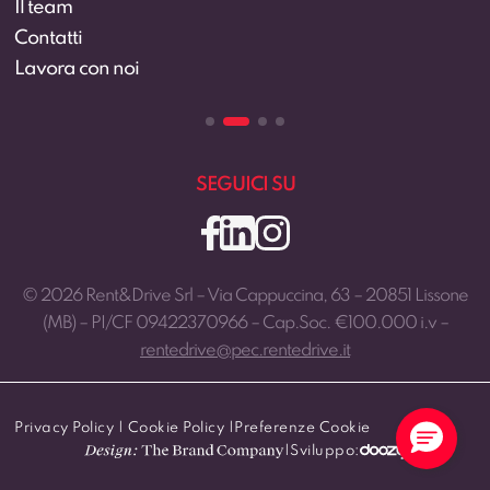
Il team
Contatti
Lavora con noi
SEGUICI SU
© 2026 Rent&Drive Srl – Via Cappuccina, 63 – 20851 Lissone
(MB) – PI/CF 09422370966 – Cap.Soc. €100.000 i.v –
rentedrive@pec.rentedrive.it
Privacy Policy
|
Cookie Policy
|
Preferenze Cookie
|
Sviluppo: