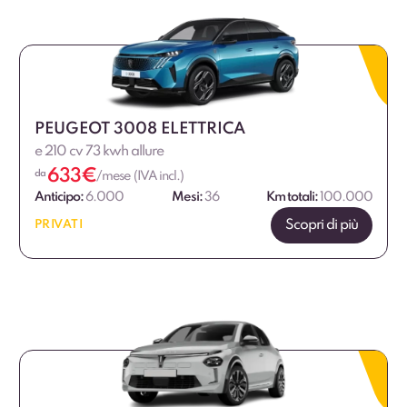
PEUGEOT 3008 ELETTRICA
e 210 cv 73 kwh allure
633
€
da
/mese (IVA incl.)
Anticipo:
6.000
Mesi:
36
Km totali:
100.000
Scopri di più
PRIVATI