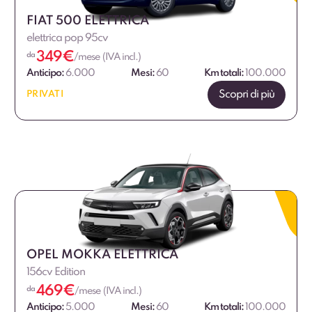
FIAT 500 ELETTRICA
elettrica pop 95cv
349
€
da
/mese (IVA incl.)
Anticipo:
6.000
Mesi:
60
Km totali:
100.000
Scopri di più
PRIVATI
OPEL MOKKA ELETTRICA
156cv Edition
469
€
da
/mese (IVA incl.)
Anticipo:
5.000
Mesi:
60
Km totali:
100.000