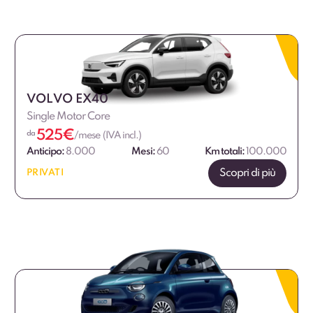
VOLVO EX40
Single Motor Core
525
€
da
/mese (IVA incl.)
Anticipo:
8.000
Mesi:
60
Km totali:
100.000
Scopri di più
PRIVATI