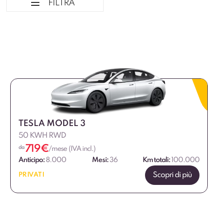
FILTRA
Ordina per
Tipologia veicolo
Marca
TESLA MODEL 3
Alimentazione
50 KWH RWD
719
€
da
/mese (IVA incl.)
Fascia di prezzo
Anticipo:
8.000
Mesi:
36
Km totali:
100.000
Scopri di più
PRIVATI
€
€