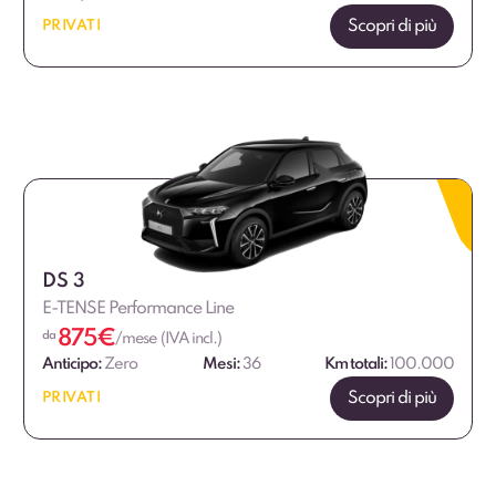
Scopri di più
PRIVATI
DS 3
E-TENSE Performance Line
875
€
da
/mese (IVA incl.)
Anticipo:
Zero
Mesi:
36
Km totali:
100.000
Scopri di più
PRIVATI