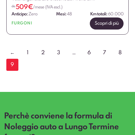
509
€
da
/mese (IVA escl.)
Anticipo:
Zero
Mesi:
48
Km totali:
60.000
Scopri di più
FURGONI
←
1
2
3
…
6
7
8
9
Perchè conviene la formula di
Noleggio auto a Lungo Termine