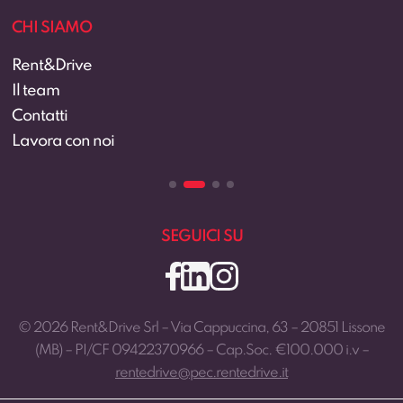
CHI SIAMO
Rent&Drive
Il team
Contatti
Lavora con noi
SEGUICI SU
© 2026 Rent&Drive Srl – Via Cappuccina, 63 – 20851 Lissone
(MB) – PI/CF 09422370966 – Cap.Soc. €100.000 i.v –
rentedrive@pec.rentedrive.it