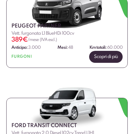
PEUGEOT PARTNER
Vett. furgonata L1 BlueHDi 100cv
389
€
/mese (IVA escl.)
Anticipo:
3.000
Mesi:
48
Km totali:
60.000
Scopri di più
FURGONI
FORD TRANSIT CONNECT
Vett. furgonata 2.0 Diesel 102cv Trend L1H1