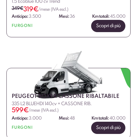
1.5 Ecoblue 100 cv Trend
349
€
319
€
/mese (IVA escl.)
Anticipo:
3.500
Mesi:
36
Km totali:
45.000
Scopri di più
FURGONI
PEUGEOT BOXER CASSONE RIBALTABILE
335 L2 BLUEHDI 140cv + CASSONE RIB.
599
€
/mese (IVA escl.)
Anticipo:
3.000
Mesi:
48
Km totali:
40.000
Scopri di più
FURGONI