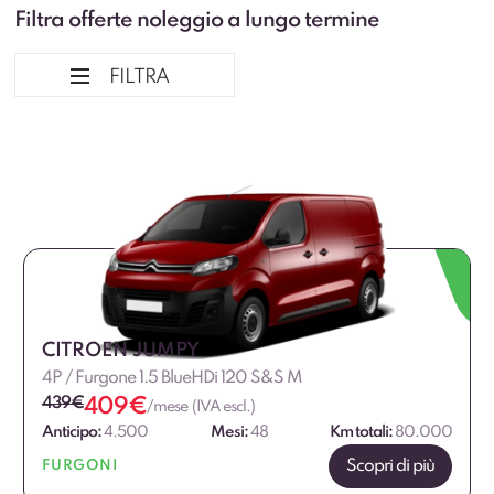
Filtra offerte noleggio a lungo termine
FILTRA
Ordina per
Marca Professional
Alimentazione
CITROEN JUMPY
Dimensione
4P / Furgone 1.5 BlueHDi 120 S&S M
439
€
409
€
/mese (IVA escl.)
Allestimento
Anticipo:
4.500
Mesi:
48
Km totali:
80.000
Scopri di più
FURGONI
Fascia di prezzo