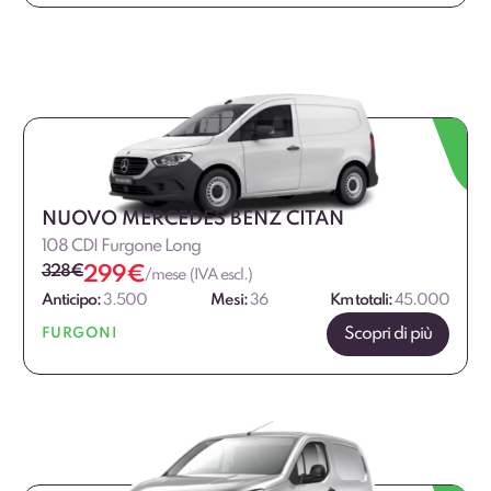
NUOVO MERCEDES BENZ CITAN
108 CDI Furgone Long
328
€
299
€
/mese (IVA escl.)
Anticipo:
3.500
Mesi:
36
Km totali:
45.000
Scopri di più
FURGONI