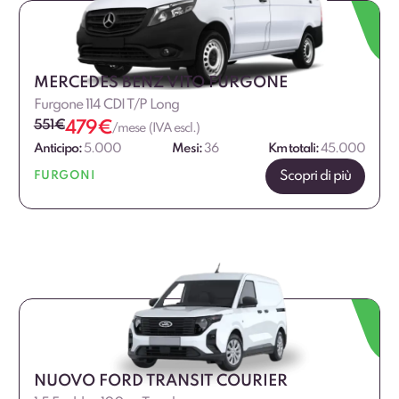
MERCEDES BENZ VITO FURGONE
Furgone 114 CDI T/P Long
551
€
479
€
/mese (IVA escl.)
Anticipo:
5.000
Mesi:
36
Km totali:
45.000
Scopri di più
FURGONI
NUOVO FORD TRANSIT COURIER