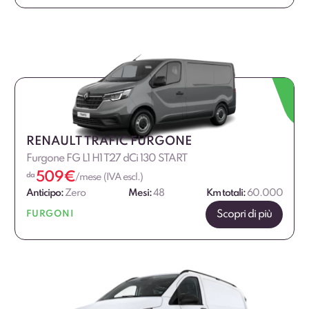
€
€
RENAULT TRAFIC FURGONE
Furgone FG L1 H1 T27 dCi 130 START
509
€
da
/mese (IVA escl.)
Anticipo:
Zero
Mesi:
48
Km totali:
60.000
Scopri di più
FURGONI