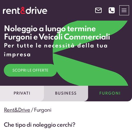
Salta
al
contenuto
Noleggio a lungo termine
Furgoni e Veicoli Commerciali
Per tutte le necessità della tua
impresa
SCOPRI LE OFFERTE
PRIVATI
BUSINESS
FURGONI
Rent&Drive
/
Furgoni
Che tipo di noleggio cerchi?