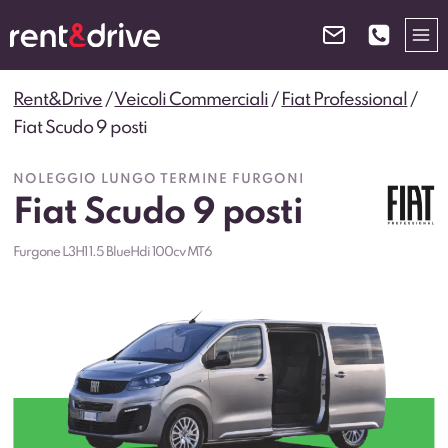
Salta
al
contenuto
Rent&Drive
/
Veicoli Commerciali
/
Fiat Professional
/
Fiat Scudo 9 posti
NOLEGGIO LUNGO TERMINE FURGONI
Fiat Scudo 9 posti
Furgone L3H1 1.5 BlueHdi 100cv MT6