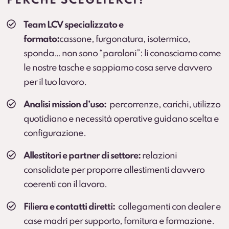
PERCHÈ SCEGLIERCI?
all’attività). Prevedere collegamenti a landing.
Team LCV specializzato e
Veicolo sostitutivo
formato:
cassone, furgonatura, isotermico,
Continuità operativa in caso di fermo prolungato
sponda… non sono “paroloni”: li conosciamo come
(secondo condizioni).
le nostre tasche e sappiamo cosa serve davvero
per il tuo lavoro.
Cambio gomme
Cambio stagionale e, dove previsto, deposito
Analisi mission d’uso:
percorrenze, carichi, utilizzo
pneumatici.
quotidiano e necessità operative guidano scelta e
configurazione.
Protection Pack – Noleggio senza sorprese
Soluzione che
elimina il rischio di addebiti
per
Allestitori e partner di settore:
relazioni
danni all’interno del vano di carico e sulle parti
consolidate per proporre allestimenti davvero
soggette a usura che
non sono coperte dalla
coerenti con il lavoro.
Kasko
.
Servizio sviluppato in collaborazione con BOTT.
Filiera e contatti diretti:
collegamenti con dealer e
Scopri di più
case madri per supporto, fornitura e formazione.