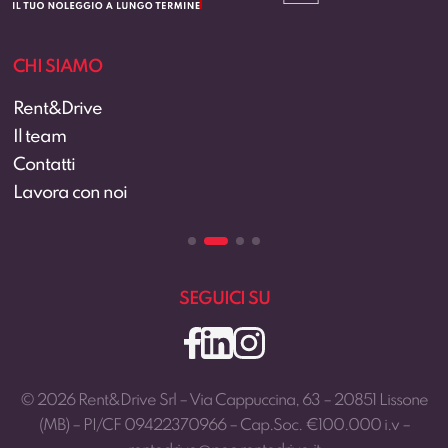
CHI SIAMO
Rent&Drive
Il team
Contatti
Lavora con noi
SEGUICI SU
© 2026 Rent&Drive Srl – Via Cappuccina, 63 – 20851 Lissone
(MB) – PI/CF 09422370966 – Cap.Soc. €100.000 i.v –