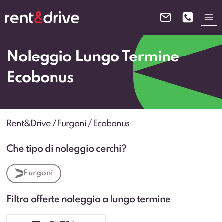
Salta
al
contenuto
Noleggio Lungo Termine
Ecobonus
Rent&Drive
/
Furgoni
/
Ecobonus
Che tipo di noleggio cerchi?
Furgoni
Filtra offerte noleggio a lungo termine