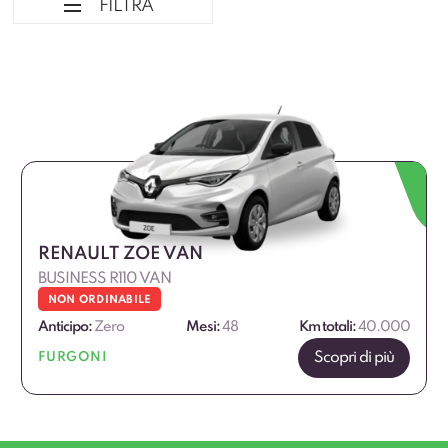
FILTRA
Ordina per
Marca Professional
Dimensione
RENAULT ZOE VAN
BUSINESS R110 VAN
NON ORDINABILE
Anticipo:
Zero
Mesi:
48
Km totali:
40.000
Scopri di più
FURGONI