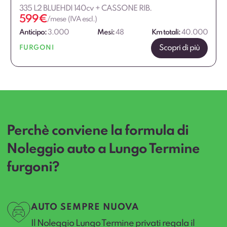
335 L2 BLUEHDI 140cv + CASSONE RIB.
599
€
/mese (IVA escl.)
Anticipo:
3.000
Mesi:
48
Km totali:
40.000
Scopri di più
FURGONI
Perchè conviene la formula di
Noleggio auto a Lungo Termine
furgoni?
AUTO SEMPRE NUOVA
Il Noleggio Lungo Termine privati regala il