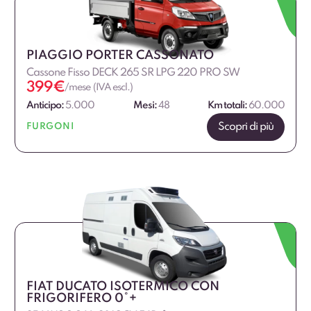
PIAGGIO PORTER CASSONATO
Cassone Fisso DECK 265 SR LPG 220 PRO SW
399
€
/mese (IVA escl.)
Anticipo:
5.000
Mesi:
48
Km totali:
60.000
Scopri di più
FURGONI
FIAT DUCATO ISOTERMICO CON
FRIGORIFERO 0°+