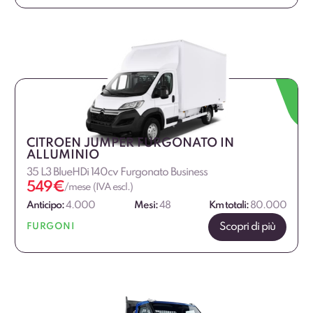
CITROEN JUMPER FURGONATO IN
ALLUMINIO
35 L3 BlueHDi 140cv Furgonato Business
549
€
/mese (IVA escl.)
Anticipo:
4.000
Mesi:
48
Km totali:
80.000
Scopri di più
FURGONI