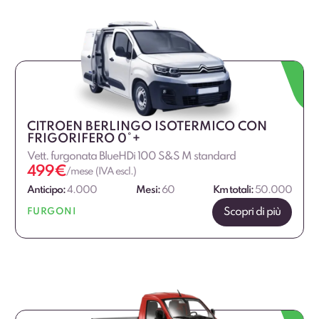
CITROEN BERLINGO ISOTERMICO CON
FRIGORIFERO 0°+
Vett. furgonata BlueHDi 100 S&S M standard
499
€
/mese (IVA escl.)
Anticipo:
4.000
Mesi:
60
Km totali:
50.000
Scopri di più
FURGONI