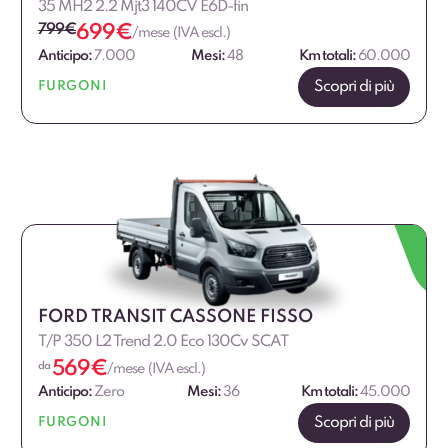
35 MH2 2.2 Mjt3 140CV E6D-fin
799
€
699
€
/mese (IVA escl.)
Anticipo:
7.000
Mesi:
48
Km totali:
60.000
Scopri di più
FURGONI
FORD TRANSIT CASSONE FISSO
T/P 350 L2 Trend 2.0 Eco 130Cv SCAT
569
€
da
/mese (IVA escl.)
Anticipo:
Zero
Mesi:
36
Km totali:
45.000
Scopri di più
FURGONI