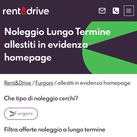
Salta
al
contenuto
Noleggio Lungo Termine
allestiti in evidenza
homepage
Rent&Drive
/
Furgoni
/
allestiti in evidenza homepage
Che tipo di noleggio cerchi?
Furgoni
Filtra offerte noleggio a lungo termine