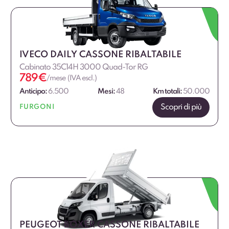
IVECO DAILY CASSONE RIBALTABILE
Cabinato 35C14H 3000 Quad-Tor RG
789
€
/mese (IVA escl.)
Anticipo:
6.500
Mesi:
48
Km totali:
50.000
Scopri di più
FURGONI
PEUGEOT BOXER CASSONE RIBALTABILE