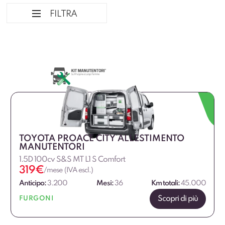
FILTRA
Ordina per
Marca Professional
Alimentazione
TOYOTA PROACE CITY ALLESTIMENTO
Dimensione
MANUTENTORI
1.5D 100cv S&S MT L1 S Comfort
319
€
Allestimento
/mese (IVA escl.)
Anticipo:
3.200
Mesi:
36
Km totali:
45.000
Fascia di prezzo
Scopri di più
FURGONI
€
€