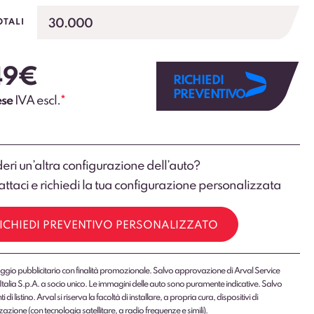
30.000
OTALI
49
€
RICHIEDI
PREVENTIVO
ese
IVA escl.
*
eri un’altra configurazione dell’auto?
ttaci e richiedi la tua configurazione personalizzata
ICHIEDI PREVENTIVO PERSONALIZZATO
gio pubblicitario con finalità promozionale. Salvo approvazione di Arval Service
Italia S.p.A. a socio unico. Le immagini delle auto sono puramente indicative. Salvo
 di listino. Arval si riserva la facoltà di installare, a propria cura, dispositivi di
zazione (con tecnologia satellitare, a radio frequenze e simili).