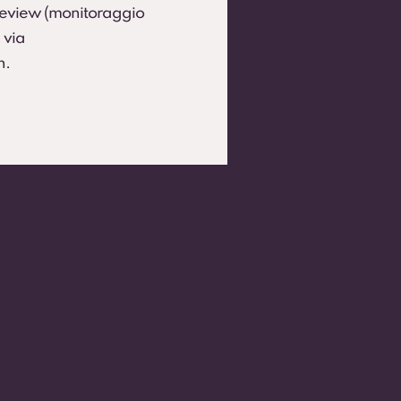
 Review (monitoraggio
 via
h.