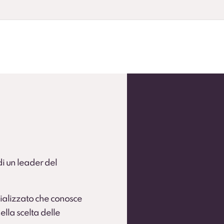
andardizzare la flotta.
 flotte operative (secondo condizioni).
 di un leader del
ializzato che conosce
ella scelta delle