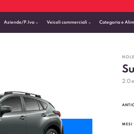
Aziende/P.Iva
Veicoli commerciali
Categoria e Ali
Citycar
ticipo
goni elettrici
BMW
Fiat Professional
NOLE
SUV e Crossover
Su
patentati
Cassonati
Toyota
Mercedes Benz Vans
Berline
00km
Pick Up
Fiat
Citroen Business
2.0 
Station Wagon
ificato
ommerciali Allestiti
Audi
Peugeot Professional
porto Persone
Mercedes-Benz
Renault Professional
ANTI
nticipo zero
Kia
Piaggio
VEDI TUTTI
VEDI TUTTI
VEDI TUTTI
MESI