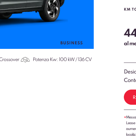
KM T
4
al m
BUSINESS
Crossover
Potenza Kw:
100 kW / 136 CV
Desid
Conta
R
Messag
*
Lease 
aumenti
localiz