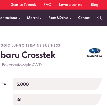
Scarica l’ebook
FAQ
Lavora con noi
Blog
mentazione
Marchi
Rent&Drive
Contatti
Benzina
Fiat 500
GGIO LUNGO TERMINE BUSINESS
Diesel
BMW X1
baru Crosstek
Elettrica
Audi Q3
e-Boxer auto Style 4WD
Ibrida
Audi A3
GPL
Kia Sportage
Jeep Avenger
5.000
CIPO
VEDI TUTTI
36