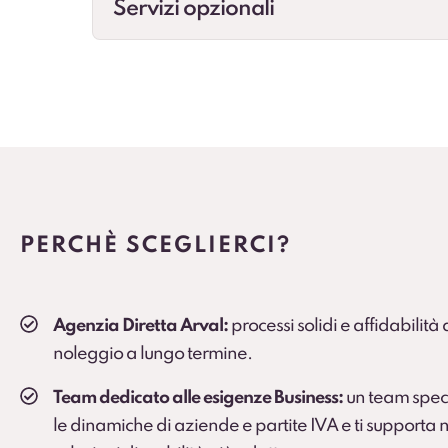
Servizi opzionali
Cambio gomme
Gestione cambio stagionale e scadenze per st
Veicolo sostitutivo
Soluzione consigliata per ruoli critici, agenti e
PERCHÈ SCEGLIERCI?
Agenzia Diretta Arval:
processi solidi e affidabilità
noleggio a lungo termine.
Team dedicato alle esigenze Business:
un team spec
le dinamiche di aziende e partite IVA e ti supporta n