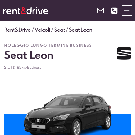
Salta
al
contenuto
Rent&Drive
/
Veicoli
/
Seat
/
Seat Leon
NOLEGGIO LUNGO TERMINE BUSINESS
Seat Leon
2.0 TDI 85kw Business