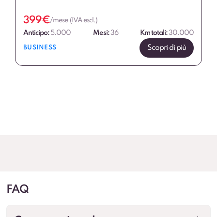
399
€
/mese (IVA escl.)
Anticipo:
5.000
Mesi:
36
Km totali:
30.000
Scopri di più
BUSINESS
FAQ