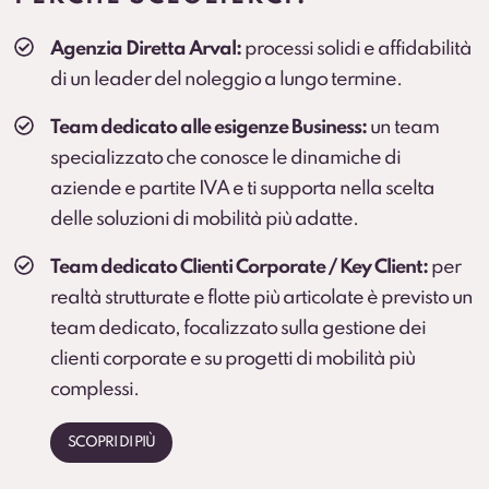
Veicolo sostitutivo
Agenzia Diretta Arval:
processi solidi e affidabilità
Soluzione consigliata per ruoli critici, agenti e flotte
di un leader del noleggio a lungo termine.
operative (secondo condizioni).
Team dedicato alle esigenze Business:
un team
specializzato che conosce le dinamiche di
aziende e partite IVA e ti supporta nella scelta
delle soluzioni di mobilità più adatte.
Team dedicato Clienti Corporate / Key Client:
per
realtà strutturate e flotte più articolate è previsto un
team dedicato, focalizzato sulla gestione dei
clienti corporate e su progetti di mobilità più
complessi.
SCOPRI DI PIÙ