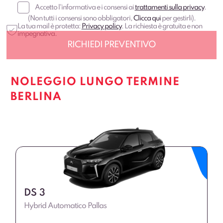
Accetto l'informativa e i consensi ai
trattamenti sulla privacy
.
(Non tutti i consensi sono obbligatori,
Clicca qui
per gestirli).
La tua mail è protetta:
Privacy policy
. La richiesta è gratuita e non
impegnativa.
NOLEGGIO LUNGO TERMINE
BERLINA
DS 3
Hybrid Automatico Pallas