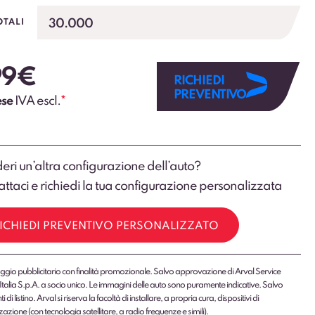
30.000
OTALI
99
€
RICHIEDI
PREVENTIVO
ese
IVA escl.
*
eri un’altra configurazione dell’auto?
ttaci e richiedi la tua configurazione personalizzata
ICHIEDI PREVENTIVO PERSONALIZZATO
gio pubblicitario con finalità promozionale. Salvo approvazione di Arval Service
Italia S.p.A. a socio unico. Le immagini delle auto sono puramente indicative. Salvo
 di listino. Arval si riserva la facoltà di installare, a propria cura, dispositivi di
zazione (con tecnologia satellitare, a radio frequenze e simili).