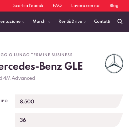
Scarica l’ebook
FAQ
Lavora con noi
Blog
mentazione
Marchi
Rent&Drive
Contatti
Benzina
Fiat 500
GGIO LUNGO TERMINE BUSINESS
Diesel
BMW X1
rcedes-Benz GLE
Elettrica
Audi Q3
d 4M Advanced
Ibrida
Audi A3
GPL
Kia Sportage
Jeep Avenger
8.500
CIPO
VEDI TUTTI
36