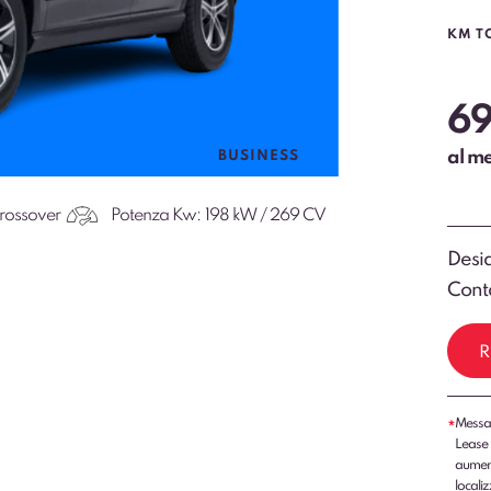
KM T
6
al m
BUSINESS
rossover
Potenza Kw:
198 kW / 269 CV
Desid
Conta
R
Messag
*
Lease 
aumenti
localiz