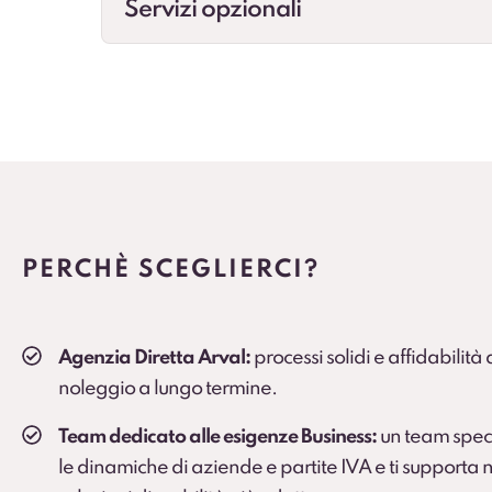
Servizi opzionali
Cambio gomme
Gestione cambio stagionale e scadenze per st
Veicolo sostitutivo
Soluzione consigliata per ruoli critici, agenti e
PERCHÈ SCEGLIERCI?
Agenzia Diretta Arval:
processi solidi e affidabilità
noleggio a lungo termine.
Team dedicato alle esigenze Business:
un team spec
le dinamiche di aziende e partite IVA e ti supporta n