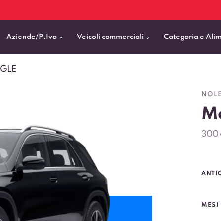
Aziende/P.Iva
Veicoli commerciali
Categoria e Ali
 GLE
Citycar
ticipo
goni elettrici
BMW
Fiat Professional
NOLE
SUV e Crossover
Me
patentati
Cassonati
Toyota
Mercedes Benz Vans
Berline
00km
Pick Up
Fiat
Citroen Business
300 
Station Wagon
ificato
ommerciali Allestiti
Audi
Peugeot Professional
porto Persone
Mercedes-Benz
Renault Professional
ANTI
nticipo zero
Kia
Piaggio
VEDI TUTTI
VEDI TUTTI
VEDI TUTTI
MESI