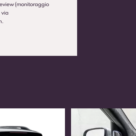
 Review (monitoraggio
 via
h.