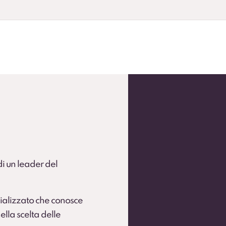
andardizzare la flotta.
 flotte operative (secondo condizioni).
 di un leader del
ializzato che conosce
ella scelta delle