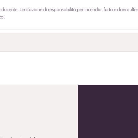
nducente. Limitazione di responsabilità per incendio, furto e danni ulter
to.
andardizzare la flotta.
 flotte operative (secondo condizioni).