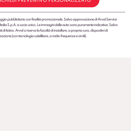
ICHIEDI PREVENTIVO PERSONALIZZATO
gio pubblicitario con finalità promozionale. Salvo approvazione di Arval Service
Italia S.p.A. a socio unico. Le immagini delle auto sono puramente indicative. Salvo
 di listino. Arval si riserva la facoltà di installare, a propria cura, dispositivi di
zazione (con tecnologia satellitare, a radio frequenze e simili).