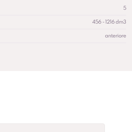
5
456 - 1216 dm3
anteriore