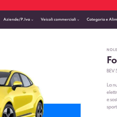
Aziende/P.Iva
Veicoli commerciali
Categoria e Ali
Citycar
ticipo
goni elettrici
BMW
Fiat Professional
NOLE
SUV e Crossover
Fo
patentati
Cassonati
Toyota
Mercedes Benz Vans
Berline
00km
Pick Up
Fiat
Citroen Business
BEV 
Station Wagon
ificato
ommerciali Allestiti
Audi
Peugeot Professional
La n
porto Persone
Mercedes-Benz
Renault Professional
elett
nticipo zero
Kia
Piaggio
e sos
sport
VEDI TUTTI
VEDI TUTTI
VEDI TUTTI
sorp