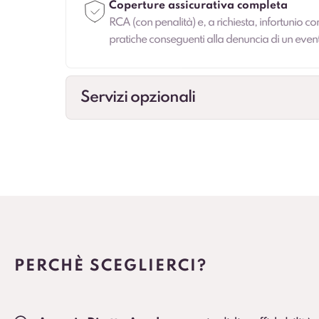
Coperture assicurativa completa
RCA (con penalità) e, a richiesta, infortunio co
pratiche conseguenti alla denuncia di un even
Servizi opzionali
Cambio gomme
Gestione cambio stagionale e scadenze per st
Veicolo sostitutivo
Soluzione consigliata per ruoli critici, agenti e
PERCHÈ SCEGLIERCI?