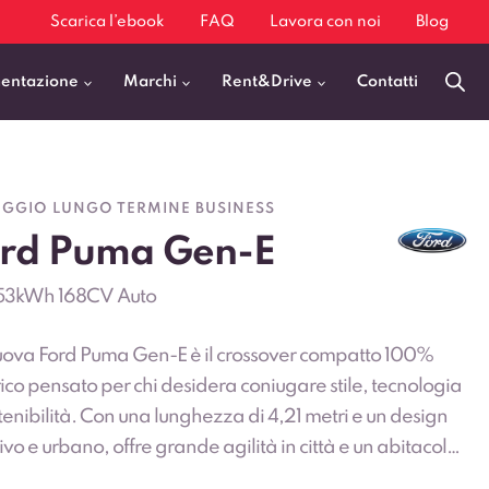
Scarica l’ebook
FAQ
Lavora con noi
Blog
mentazione
Marchi
Rent&Drive
Contatti
Benzina
Fiat 500
GGIO LUNGO TERMINE BUSINESS
Diesel
BMW X1
rd Puma Gen-E
Elettrica
Audi Q3
53kWh 168CV Auto
Ibrida
Audi A3
GPL
Kia Sportage
uova Ford Puma Gen-E è il crossover compatto 100%
Jeep Avenger
rico pensato per chi desidera coniugare stile, tecnologia
tenibilità. Con una lunghezza di 4,21 metri e un design
VEDI TUTTI
ivo e urbano, offre grande agilità in città e un abitacolo
rendentemente spazioso, completato da un bagagliaio