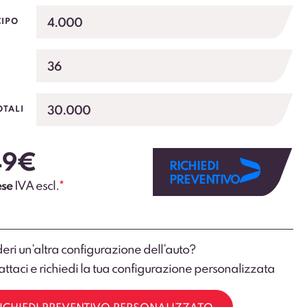
56 litri con doppio fondo e MegaBox lavabile,…
4.000
CIPO
36
30.000
OTALI
49
€
RICHIEDI
PREVENTIVO
ese
IVA escl.
*
eri un’altra configurazione dell’auto?
ttaci e richiedi la tua configurazione personalizzata