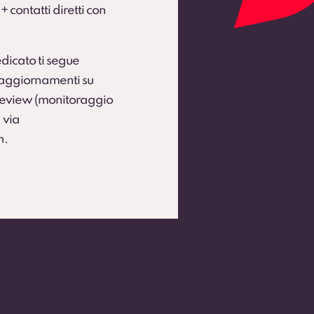
 + contatti diretti con
dicato ti segue
e aggiornamenti su
 Review (monitoraggio
 via
h.