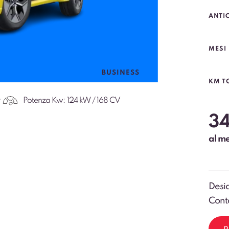
da 4
ANTI
MESI
BUSINESS
KM T
Potenza Kw:
124 kW / 168 CV
3
al m
Desid
Conta