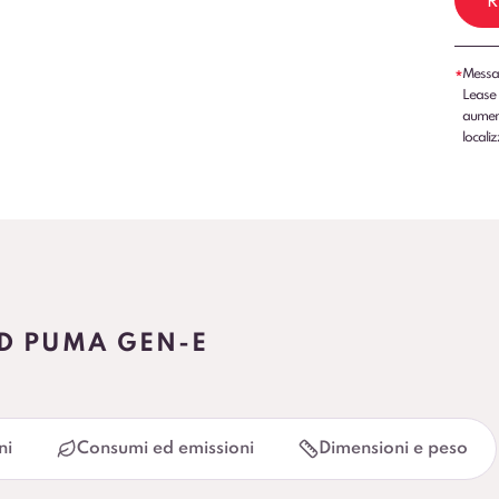
R
Messag
*
Lease 
aumenti
localiz
RD PUMA GEN-E
ni
Consumi ed emissioni
Dimensioni e peso