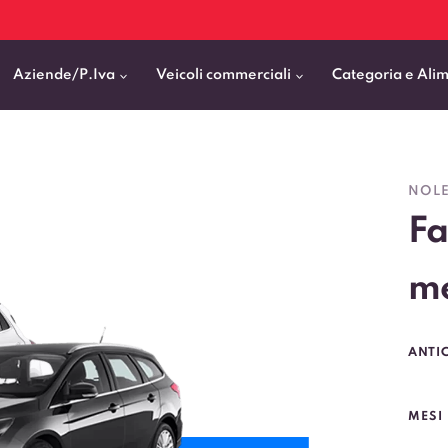
Aziende/P.Iva
Veicoli commerciali
Categoria e Ali
Citycar
ticipo
goni elettrici
BMW
Fiat Professional
NOLE
SUV e Crossover
Fa
patentati
Cassonati
Toyota
Mercedes Benz Vans
Berline
00km
Pick Up
Fiat
Citroen Business
Station Wagon
me
ificato
ommerciali Allestiti
Audi
Peugeot Professional
porto Persone
Mercedes-Benz
Renault Professional
ANTI
nticipo zero
Kia
Piaggio
VEDI TUTTI
VEDI TUTTI
VEDI TUTTI
MESI