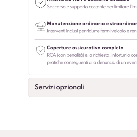
Soccorso e supporto costante per limitare l’imp
Manutenzione ordinaria e straordinar
Interventi inclusi per ridurre fermi veicolo e ren
Coperture assicurativa completa
RCA (con penalità) e, a richiesta, infortunio co
pratiche conseguenti alla denuncia di un even
Servizi opzionali
Cambio gomme
Gestione cambio stagionale e scadenze per st
Veicolo sostitutivo