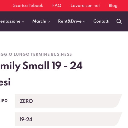
Scarica l’ebook
FAQ
Lavora con noi
Blog
mentazione
Marchi
Rent&Drive
Contatti
Benzina
Fiat 500
GGIO LUNGO TERMINE BUSINESS
Diesel
BMW X1
mily Small 19 - 24
Elettrica
Audi Q3
Ibrida
Audi A3
si
GPL
Kia Sportage
Jeep Avenger
ZERO
CIPO
VEDI TUTTI
19-24