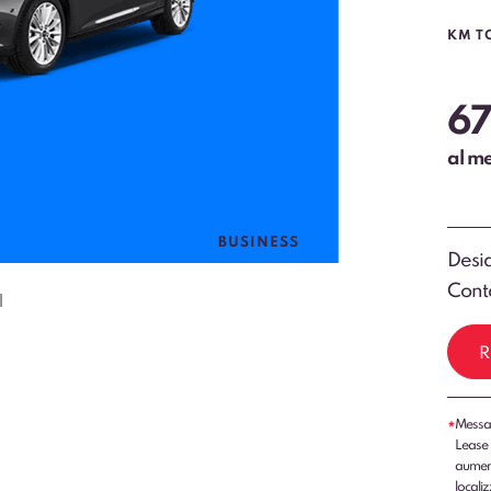
KM T
67
al m
BUSINESS
Desid
Conta
l
R
Messag
*
Lease 
aumenti
localiz