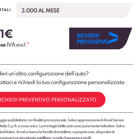
3.000 AL MESE
OTALI
1
€
RICHIEDI
PREVENTIVO
ese
IVA escl.
*
eri un’altra configurazione dell’auto?
ttaci e richiedi la tua configurazione personalizzata
ICHIEDI PREVENTIVO PERSONALIZZATO
gio pubblicitario con finalità promozionale. Salvo approvazione di Arval Service
Italia S.p.A. a socio unico. Le immagini delle auto sono puramente indicative. Salvo
 di listino. Arval si riserva la facoltà di installare, a propria cura, dispositivi di
zazione (con tecnologia satellitare, a radio frequenze e simili).