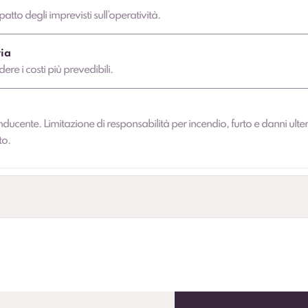
atto degli imprevisti sull’operatività.
ia
dere i costi più prevedibili.
nducente. Limitazione di responsabilità per incendio, furto e danni ulter
to.
andardizzare la flotta.