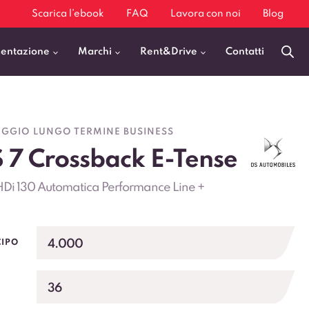
Scarica l’ebook
FAQ
Lavora con noi
Blog
mentazione
Marchi
Rent&Drive
Contatti
Benzina
Fiat 500
GGIO LUNGO TERMINE BUSINESS
Diesel
BMW X1
 7 Crossback E-Tense
Elettrica
Audi Q3
HDi 130 Automatica Performance Line +
Ibrida
Audi A3
GPL
Kia Sportage
Jeep Avenger
4.000
CIPO
VEDI TUTTI
36