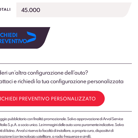
45.000
OTALI
ICHIEDI
REVENTIVO
eri un’altra configurazione dell’auto?
ttaci e richiedi la tua configurazione personalizzata
ICHIEDI PREVENTIVO PERSONALIZZATO
gio pubblicitario con finalità promozionale. Salvo approvazione di Arval Service
Italia S.p.A. a socio unico. Le immagini delle auto sono puramente indicative. Salvo
 di listino. Arval si riserva la facoltà di installare, a propria cura, dispositivi di
zazione (con tecnologia satellitare, a radio frequenze e simili).