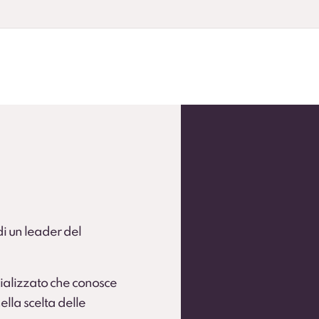
andardizzare la flotta.
 flotte operative (secondo condizioni).
 di un leader del
ializzato che conosce
ella scelta delle