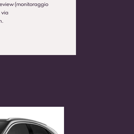
 Review (monitoraggio
 via
h.