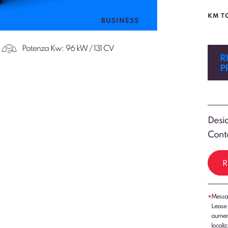
KM T
BUSINESS
Potenza Kw:
96 kW / 131 CV
R
P
Desid
Conta
R
Messag
*
Lease 
aumenti
localiz