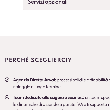
Servizi opzionali
Cambio gomme
Gestione cambio stagionale e scadenze per st
Veicolo sostitutivo
Soluzione consigliata per ruoli critici, agenti e
PERCHÈ SCEGLIERCI?
Agenzia Diretta Arval:
processi solidi e affidabilità
noleggio a lungo termine.
Team dedicato alle esigenze Business:
un team spec
le dinamiche di aziende e partite IVA e ti supporta n