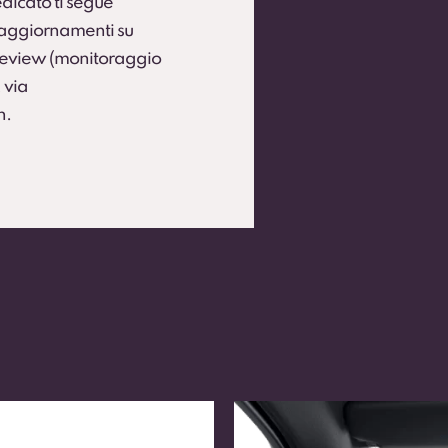
dicato ti segue
e aggiornamenti su
 Review (monitoraggio
 via
h.