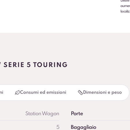
Lease 
aumenti
localiz
 SERIE 5 TOURING
ni
Consumi ed emissioni
Dimensioni e peso
Station Wagon
Porte
5
Bagagliaio