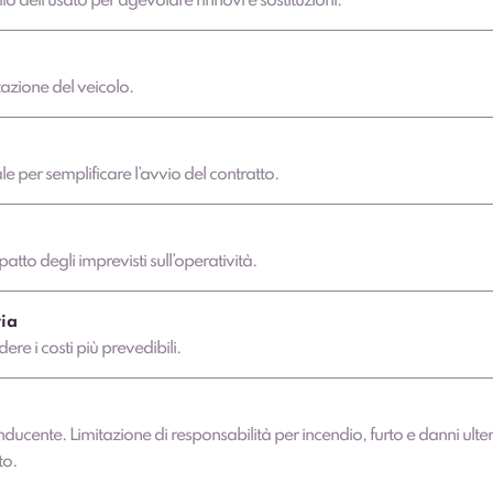
lio dell’usato per agevolare rinnovi e sostituzioni.
azione del veicolo.
 per semplificare l’avvio del contratto.
atto degli imprevisti sull’operatività.
ia
dere i costi più prevedibili.
nducente. Limitazione di responsabilità per incendio, furto e danni ulter
to.