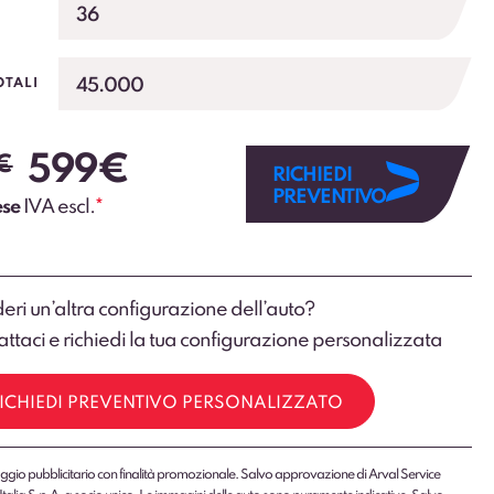
36
45.000
OTALI
599
€
€
RICHIEDI
PREVENTIVO
ese
IVA escl.
*
eri un’altra configurazione dell’auto?
ttaci e richiedi la tua configurazione personalizzata
ICHIEDI PREVENTIVO PERSONALIZZATO
gio pubblicitario con finalità promozionale. Salvo approvazione di Arval Service