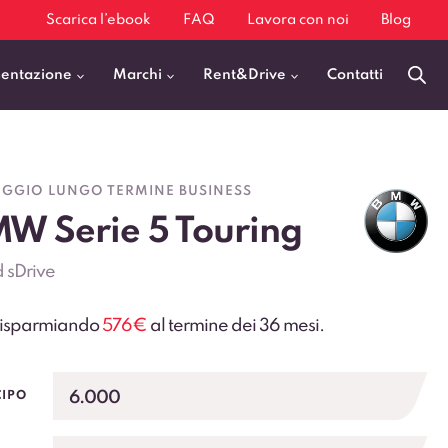
Scarica l’ebook
FAQ
Lavora con noi
Blog
mentazione
Marchi
Rent&Drive
Contatti
Benzina
Fiat 500
GGIO LUNGO TERMINE BUSINESS
Diesel
BMW X1
W Serie 5 Touring
Elettrica
Audi Q3
 sDrive
Ibrida
Audi A3
GPL
Kia Sportage
 risparmiando
576€
al termine dei 36 mesi.
Jeep Avenger
VEDI TUTTI
6.000
CIPO