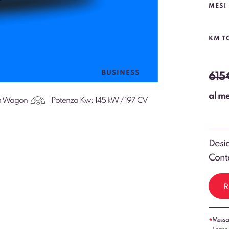
MESI
KM T
BUSINESS
615
al m
on Wagon
Potenza Kw:
145 kW / 197 CV
Desid
Conta
R
Messag
*