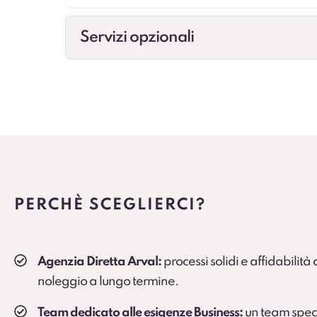
Servizi opzionali
Cambio gomme
Gestione cambio stagionale e scadenze per st
Veicolo sostitutivo
Soluzione consigliata per ruoli critici, agenti e
PERCHÈ SCEGLIERCI?
Agenzia Diretta Arval:
processi solidi e affidabilità
noleggio a lungo termine.
Team dedicato alle esigenze Business:
un team spec