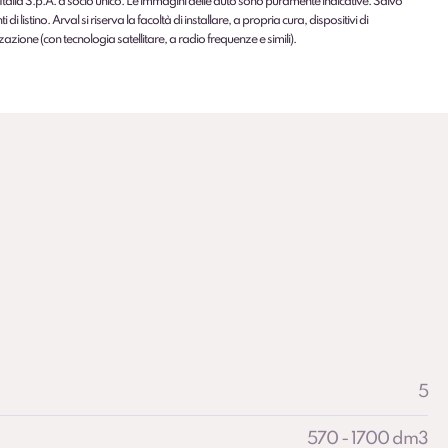
Italia S.p.A. a socio unico. Le immagini delle auto sono puramente indicative. Salvo
 di listino. Arval si riserva la facoltà di installare, a propria cura, dispositivi di
zazione (con tecnologia satellitare, a radio frequenze e simili).
5
570 - 1700 dm3