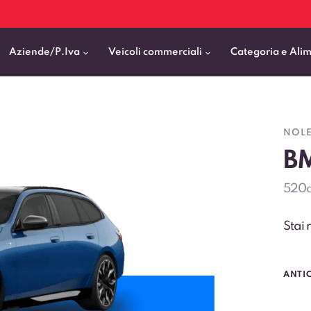
Aziende/P.Iva
Veicoli commerciali
Categoria e Ali
Citycar
ticipo
goni elettrici
BMW
Fiat Professional
NOLE
SUV e Crossover
BM
patentati
Cassonati
Toyota
Mercedes Benz Vans
Berline
00km
Pick Up
Fiat
Citroen Business
520d
Station Wagon
ificato
ommerciali Allestiti
Audi
Peugeot Professional
Stai
porto Persone
Mercedes-Benz
Renault Professional
nticipo zero
Kia
Piaggio
ANTI
VEDI TUTTI
VEDI TUTTI
VEDI TUTTI