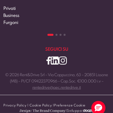
Rent&Drive
Il team
Contatti
Lavora con noi
SEGUICI SU
© 2026 Rent&Drive Srl – Via Cappuccina, 63 – 20851 Lissone
(MB) – PI/CF 09422370966 – Cap.Soc. €100.000 i.v –
rentedrive@pec.rentedrive.it
Privacy Policy
|
Cookie Policy
|
Preferenze Cookie
|
Sviluppo: