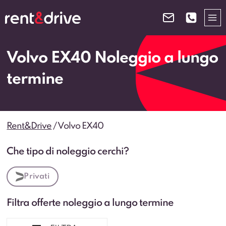
Salta
al
contenuto
Volvo EX40 Noleggio a lungo
termine
Rent&Drive
/
Volvo EX40
Che tipo di noleggio cerchi?
Privati
Filtra offerte noleggio a lungo termine