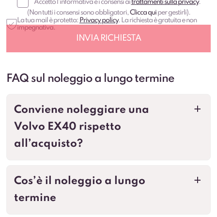
(Non tutti i consensi sono obbligatori,
Clicca qui
per gestirli).
La tua mail è protetta:
Privacy policy
. La richiesta è gratuita e non
impegnativa.
FAQ sul noleggio a lungo termine
Conviene noleggiare una
a
Volvo EX40 rispetto
all’acquisto?
Cos’è il noleggio a lungo
a
termine