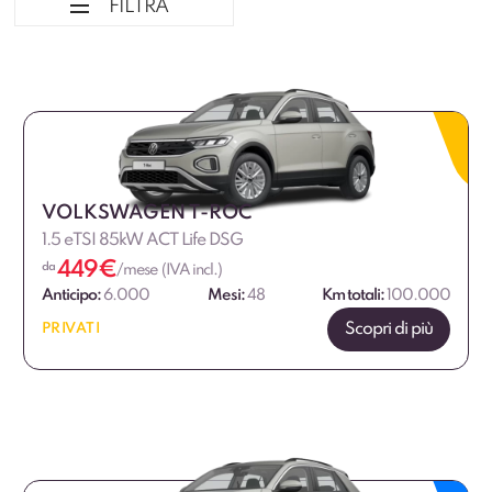
FILTRA
Ordina per
Tipologia veicolo
Marca
VOLKSWAGEN T-ROC
1.5 eTSI 85kW ACT Life DSG
Alimentazione
449
€
da
/mese (IVA incl.)
Anticipo:
6.000
Mesi:
48
Km totali:
100.000
Fascia di prezzo
Scopri di più
PRIVATI
€
€