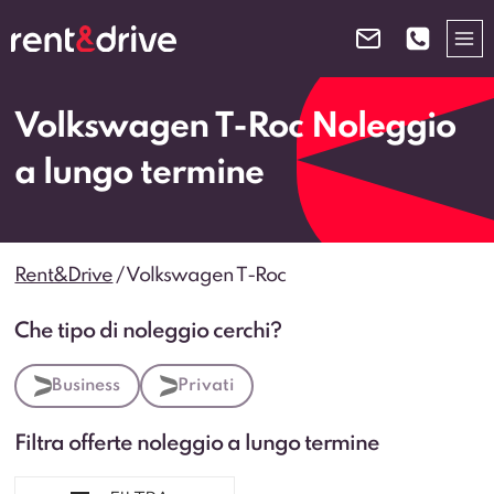
Salta
al
contenuto
Volkswagen T-Roc Noleggio
a lungo termine
Rent&Drive
/
Volkswagen T-Roc
Che tipo di noleggio cerchi?
Business
Privati
Filtra offerte noleggio a lungo termine