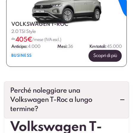
VOLKSWAGEN T-ROC
2.0 TSI Style
405
€
da
/mese (IVA escl.)
Anticipo:
4.000
Mesi:
36
Km totali:
45.000
Scopri di più
BUSINESS
Perché noleggiare una
Volkswagen T-Roc a lungo
termine?
Volkswagen T-