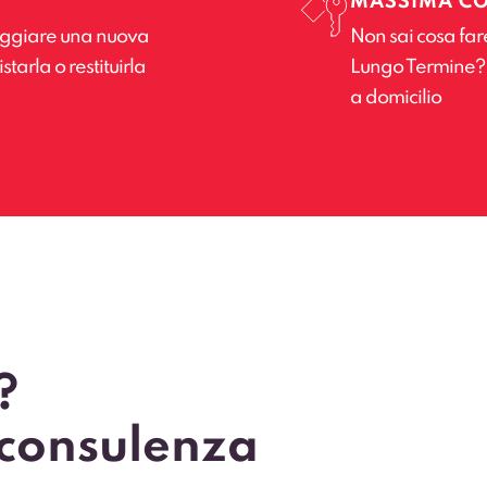
MASSIMA C
leggiare una nuova
Non sai cosa far
tarla o restituirla
Lungo Termine? Il
a domicilio
?
 consulenza