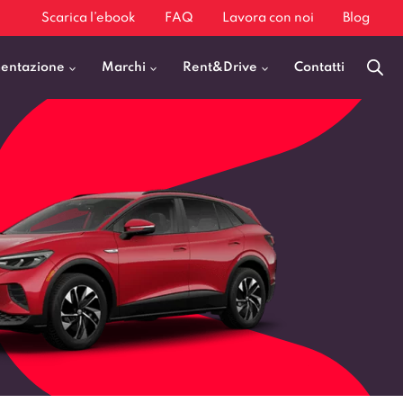
Scarica l’ebook
FAQ
Lavora con noi
Blog
mentazione
Marchi
Rent&Drive
Contatti
Benzina
Fiat 500
Diesel
BMW X1
Elettrica
Audi Q3
Ibrida
Audi A3
GPL
Kia Sportage
Jeep Avenger
VEDI TUTTI