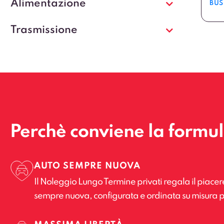
Alimentazione
BUS
Trasmissione
Perchè conviene la formu
AUTO SEMPRE NUOVA
Il Noleggio Lungo Termine privati regala il piacer
sempre nuova, configurata e ordinata su misura p