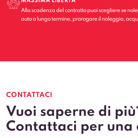
MASSIMA LIBERTÀ
Alla scadenza del contratto puoi scegliere se no
auto a lungo termine, prorogare il noleggio, acquis
CONTATTACI
Vuoi saperne di più
Contattaci per una