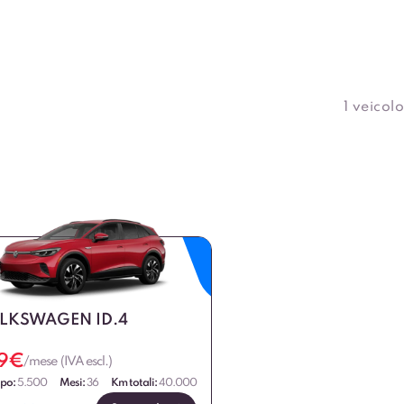
1 veicolo
LKSWAGEN ID.4
9
€
/mese (IVA escl.)
ipo:
5.500
Mesi:
36
Km totali:
40.000