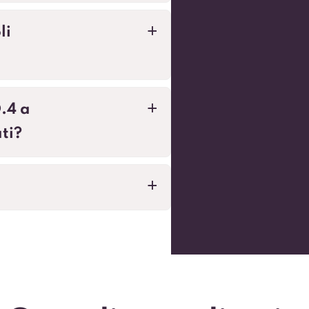
li
a
.4 a
a
ti?
a