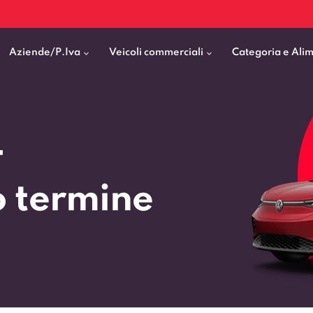
Aziende/P.Iva
Veicoli commerciali
Categoria e Ali
Citycar
ticipo
goni elettrici
BMW
Fiat Professional
4
SUV e Crossover
patentati
Cassonati
Toyota
Mercedes Benz Vans
Berline
00km
Pick Up
Fiat
Citroen Business
o termine
Station Wagon
ificato
ommerciali Allestiti
Audi
Peugeot Professional
porto Persone
Mercedes-Benz
Renault Professional
nticipo zero
Kia
Piaggio
VEDI TUTTI
VEDI TUTTI
VEDI TUTTI