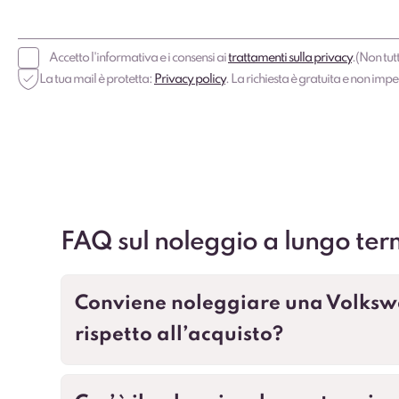
Accetto l'informativa e i consensi ai
trattamenti sulla privacy
.
(Non tutt
La tua mail è protetta:
Privacy policy
. La richiesta è gratuita e non imp
FAQ sul noleggio a lungo ter
Conviene noleggiare una Volksw
rispetto all’acquisto?