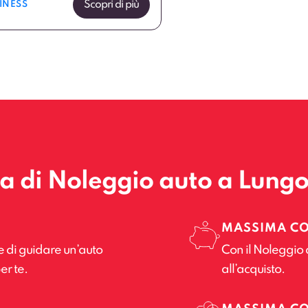
Scopri di più
INESS
la di Noleggio auto a Lung
MASSIMA C
e di guidare un’auto
Con il Noleggio 
er te.
all’acquisto.