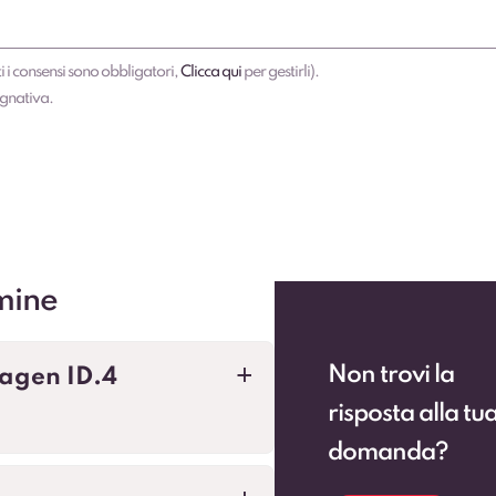
i i consensi sono obbligatori,
Clicca qui
per gestirli).
egnativa.
mine
Non trovi la
agen ID.4
a
risposta alla tu
domanda?