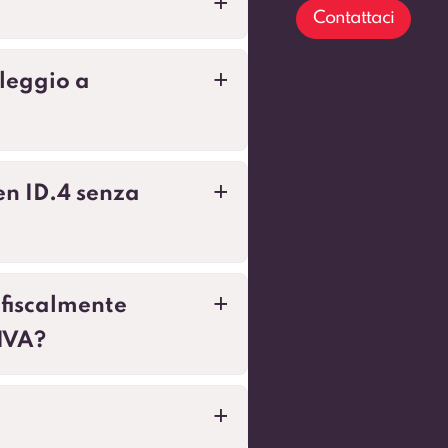
a
Contattaci
leggio a
a
en ID.4 senza
a
 fiscalmente
a
 IVA?
a