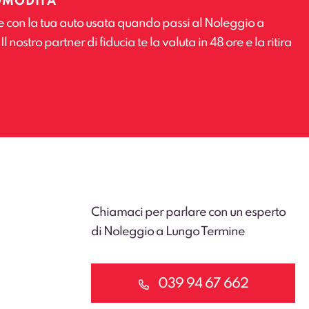
OMODITÀ
e con la tua auto usata quando passi al Noleggio a
 nostro partner di fiducia te la valuta in 48 ore e la ritira
Chiamaci per parlare con un esperto
di Noleggio a Lungo Termine
039 94 67 662