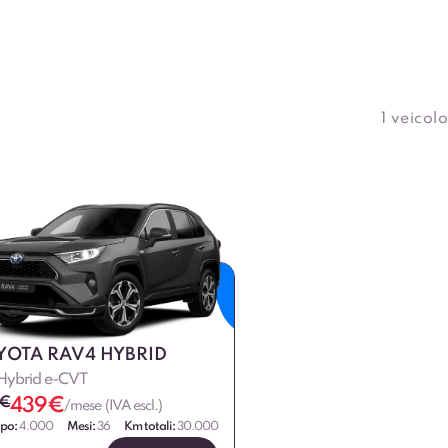
1 veicolo
YOTA RAV4 HYBRID
 Hybrid e-CVT
€
439
€
/mese (IVA escl.)
ipo:
4.000
Mesi:
36
Km totali:
30.000