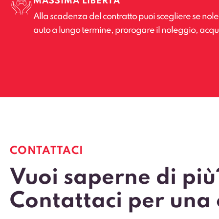
MASSIMA LIBERTÀ
Alla scadenza del contratto puoi scegliere se no
auto a lungo termine, prorogare il noleggio, acquis
CONTATTACI
Vuoi saperne di più
Contattaci per una