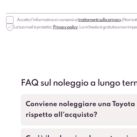
Accetto l'informativa e i consensi ai
trattamenti sulla privacy
.
(Non tutt
La tua mail è protetta:
Privacy policy
. La richiesta è gratuita e non imp
FAQ sul noleggio a lungo ter
Conviene noleggiare una Toyota
rispetto all’acquisto?