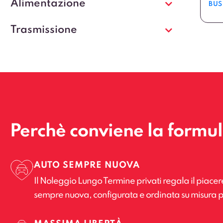
Alimentazione
BUS
Trasmissione
Perchè conviene la formu
AUTO SEMPRE NUOVA
Il Noleggio Lungo Termine privati regala il piacer
sempre nuova, configurata e ordinata su misura p