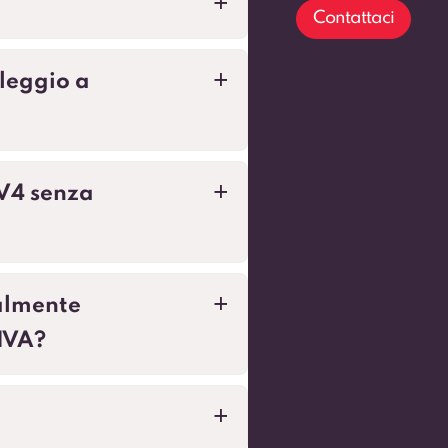
a
Contattaci
leggio a
a
AV4 senza
a
calmente
a
 IVA?
a