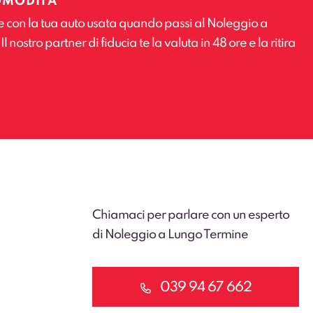
OMODITÀ
e con la tua auto usata quando passi al Noleggio a
 nostro partner di fiducia te la valuta in 48 ore e la ritira
Chiamaci per parlare con un esperto
di Noleggio a Lungo Termine
039 94 67 662