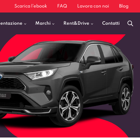
Scarica l’ebook
FAQ
Lavora con noi
Blog
mentazione
Marchi
Rent&Drive
Contatti
Benzina
Fiat 500
Diesel
BMW X1
Elettrica
Audi Q3
Ibrida
Audi A3
GPL
Kia Sportage
Jeep Avenger
VEDI TUTTI