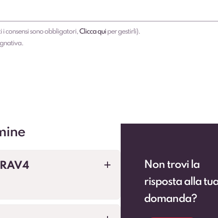
i i consensi sono obbligatori,
Clicca qui
per gestirli).
egnativa.
mine
Non trovi la
 RAV4
a
risposta alla tu
domanda?