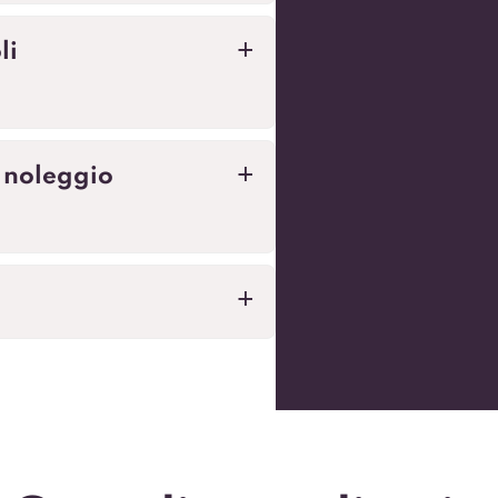
li
a
 noleggio
a
a