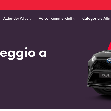
Aziende/P.Iva
Veicoli commerciali
Categoria e Ali
Citycar
ticipo
goni elettrici
BMW
Fiat Professional
eggio a
SUV e Crossover
patentati
Cassonati
Toyota
Mercedes Benz Vans
Berline
00km
Pick Up
Fiat
Citroen Business
Station Wagon
ificato
ommerciali Allestiti
Audi
Peugeot Professional
porto Persone
Mercedes-Benz
Renault Professional
nticipo zero
Kia
Piaggio
VEDI TUTTI
VEDI TUTTI
VEDI TUTTI