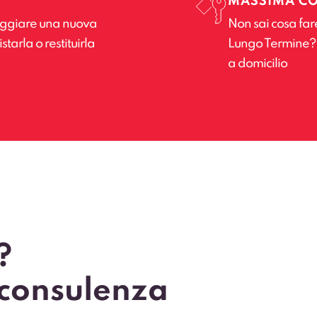
MASSIMA C
leggiare una nuova
Non sai cosa far
tarla o restituirla
Lungo Termine? Il
a domicilio
?
 consulenza