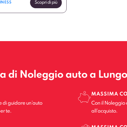
Scopri di più
INESS
la di Noleggio auto a Lung
MASSIMA C
e di guidare un’auto
Con il Noleggio 
er te.
all’acquisto.