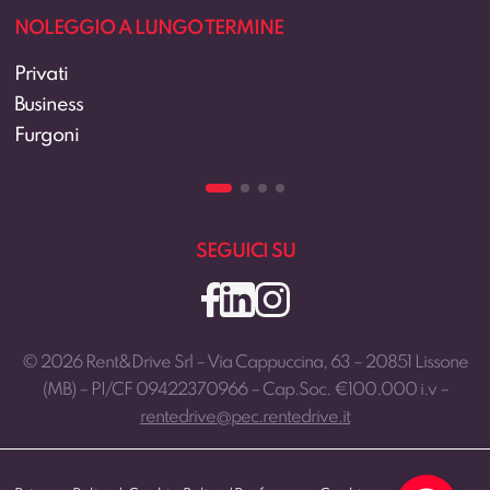
O TERMINE
CHI SIAMO
Rent&Drive
Il team
Contatti
Lavora con noi
SEGUICI SU
© 2026 Rent&Drive Srl – Via Cappuccina, 63 – 20851 Lissone
(MB) – PI/CF 09422370966 – Cap.Soc. €100.000 i.v –
rentedrive@pec.rentedrive.it