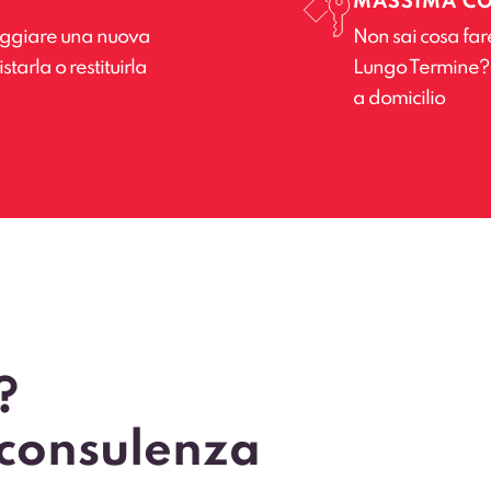
MASSIMA C
leggiare una nuova
Non sai cosa far
tarla o restituirla
Lungo Termine? Il
a domicilio
?
 consulenza