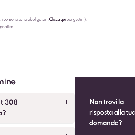
i i consensi sono obbligatori,
Clicca qui
per gestirli).
egnativa.
mine
Non trovi la
t 308
a
risposta alla tu
o?
domanda?