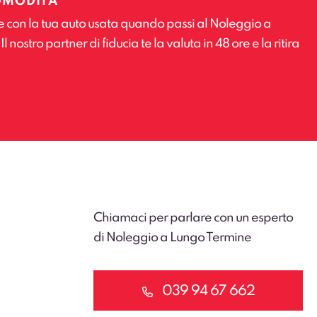
OMODITÀ
e con la tua auto usata quando passi al Noleggio a
 nostro partner di fiducia te la valuta in 48 ore e la ritira
Chiamaci per parlare con un esperto
di Noleggio a Lungo Termine
039 94 67 662