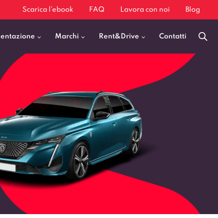
Scarica l’ebook
FAQ
Lavora con noi
Blog
mentazione
Marchi
Rent&Drive
Contatti
Benzina
Fiat 500
Diesel
BMW X1
Elettrica
Audi Q3
Ibrida
Audi A3
GPL
Kia Sportage
Jeep Avenger
VEDI TUTTI