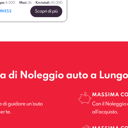
ipo:
4.500
Mesi:
36
Km totali:
45.000
Scopri di più
INESS
la di Noleggio auto a Lung
MASSIMA C
e di guidare un’auto
Con il Noleggio 
er te.
all’acquisto.