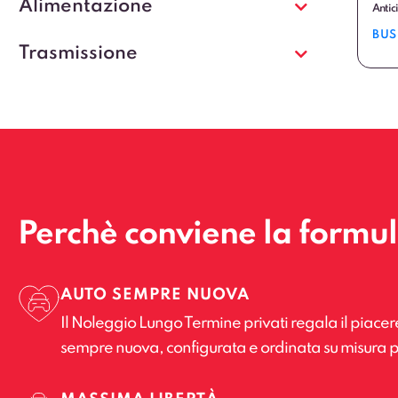
Alimentazione
Antic
BUS
Trasmissione
Perchè conviene la formu
AUTO SEMPRE NUOVA
Il Noleggio Lungo Termine privati regala il piacer
sempre nuova, configurata e ordinata su misura p