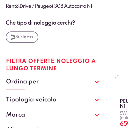
Rent&Drive
/
Peugeot 308 Autocarro N1
Che tipo di noleggio cerchi?
Business
FILTRA OFFERTE NOLEGGIO A
LUNGO TERMINE
Ordina per
Tipologia veicolo
PE
N1
SW A
Marca
(aut
65