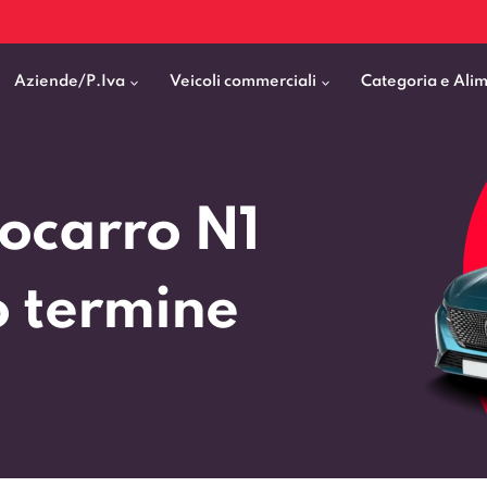
Aziende/P.Iva
Veicoli commerciali
Categoria e Ali
Citycar
ticipo
goni elettrici
BMW
Fiat Professional
ocarro N1
SUV e Crossover
patentati
Cassonati
Toyota
Mercedes Benz Vans
Berline
00km
Pick Up
Fiat
Citroen Business
o termine
Station Wagon
ificato
ommerciali Allestiti
Audi
Peugeot Professional
porto Persone
Mercedes-Benz
Renault Professional
nticipo zero
Kia
Piaggio
VEDI TUTTI
VEDI TUTTI
VEDI TUTTI