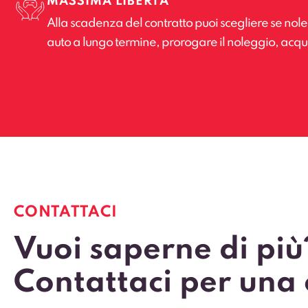
MASSIMA LIBERTÀ
Alla scadenza del contratto puoi scegliere se no
auto a lungo termine, prorogare il noleggio, acquis
CONTATTACI
Vuoi saperne di più
Contattaci per una