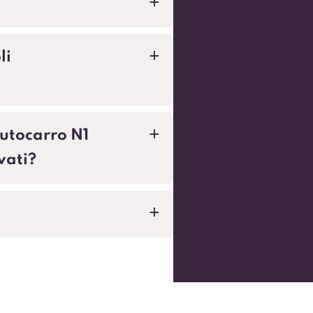
a
li
a
utocarro N1
a
vati?
a