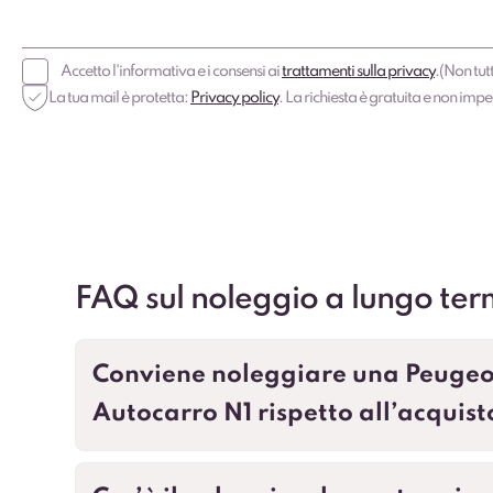
Accetto l'informativa e i consensi ai
trattamenti sulla privacy
.
(Non tutt
La tua mail è protetta:
Privacy policy
. La richiesta è gratuita e non imp
FAQ sul noleggio a lungo ter
Conviene noleggiare una Peugeo
Autocarro N1 rispetto all’acquist