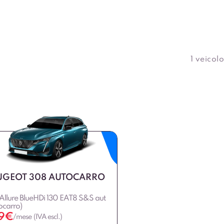
1 veicolo
UGEOT 308 AUTOCARRO
llure BlueHDi 130 EAT8 S&S aut
ocarro)
9
€
/mese (IVA escl.)