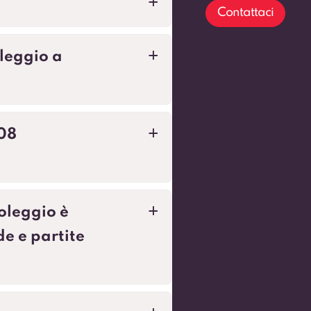
a
Contattaci
leggio a
a
308
a
oleggio è
a
de e partite