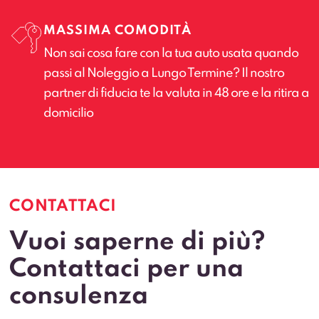
MASSIMA COMODITÀ
Non sai cosa fare con la tua auto usata quando
passi al Noleggio a Lungo Termine? Il nostro
partner di fiducia te la valuta in 48 ore e la ritira a
domicilio
CONTATTACI
Vuoi saperne di più?
Contattaci per una
consulenza