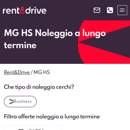
Salta
al
contenuto
MG HS Noleggio a lungo
termine
Rent&Drive
/
MG HS
Che tipo di noleggio cerchi?
Business
Filtra offerte noleggio a lungo termine