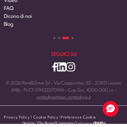
Video
FAQ
Dicono di noi
Blog
SEGUICI SU
© 2026 Rent&Drive Srl – Via Cappuccina, 63 – 20851 Lissone
(MB) – PI/CF 09422370966 – Cap.Soc. €100.000 i.v –
rentedrive@pec.rentedrive.it
Privacy Policy
|
Cookie Policy
|
Preferenze Cookie
|
Sviluppo: