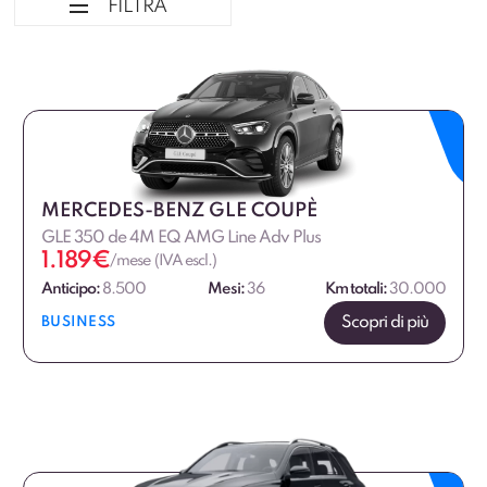
FILTRA
Ordina per
Tipologia veicolo
Marca
MERCEDES-BENZ GLE COUPÈ
GLE 350 de 4M EQ AMG Line Adv Plus
Alimentazione
1.189
€
/mese (IVA escl.)
Anticipo:
8.500
Mesi:
36
Km totali:
30.000
Fascia di prezzo
Scopri di più
BUSINESS
€
€