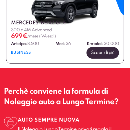
MERCEDES-BENZ GLE
300 d 4M Advanced
699
€
/mese (IVA escl.)
Anticipo:
8.500
Mesi:
36
Km totali:
30.000
Scopri di più
BUSINESS
Perchè conviene la formula di
Noleggio auto a Lungo Termine?
AUTO SEMPRE NUOVA
Il Noleggio Lungo Termine privati regala il