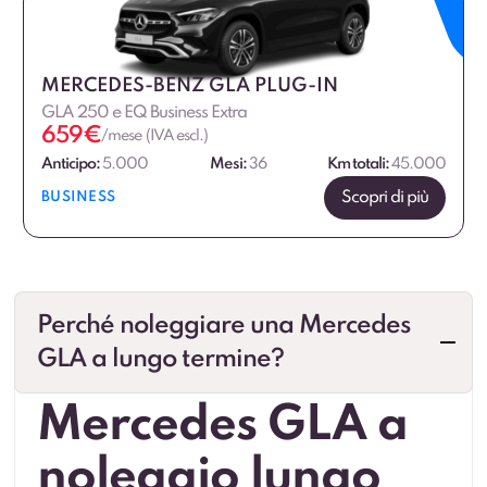
MERCEDES-BENZ GLA PLUG-IN
GLA 250 e EQ Business Extra
659
€
/mese (IVA escl.)
Anticipo:
5.000
Mesi:
36
Km totali:
45.000
Scopri di più
BUSINESS
Perché noleggiare una Mercedes
GLA a lungo termine?
Mercedes GLA a
noleggio lungo