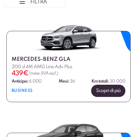
FILTRA
Ordina per
Tipologia veicolo
Marca
MERCEDES-BENZ GLA
200 d 4M AMG Line Adv Plus
Alimentazione
439
€
/mese (IVA escl.)
Anticipo:
6.000
Mesi:
36
Km totali:
30.000
Fascia di prezzo
Scopri di più
BUSINESS
€
€