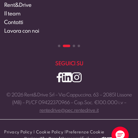
Rent&Drive
Il team
Contatti
Lavora con noi
SEGUICI SU
© 2026 Rent&Drive Srl – Via Cappuccina, 63 – 20851 Lissone
(MB) – PI/CF 09422370966 – Cap.Soc. €100.000 i.v –
rentedrive@pec.rentedrive.it
Privacy Policy
|
Cookie Policy
|
Preferenze Cookie