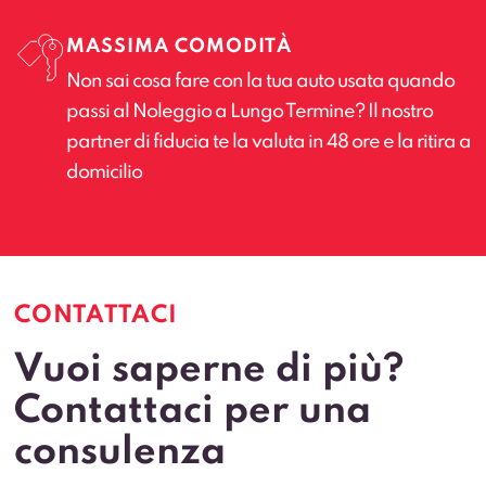
MASSIMA COMODITÀ
Non sai cosa fare con la tua auto usata quando
passi al Noleggio a Lungo Termine? Il nostro
partner di fiducia te la valuta in 48 ore e la ritira a
domicilio
CONTATTACI
Vuoi saperne di più?
Contattaci per una
consulenza