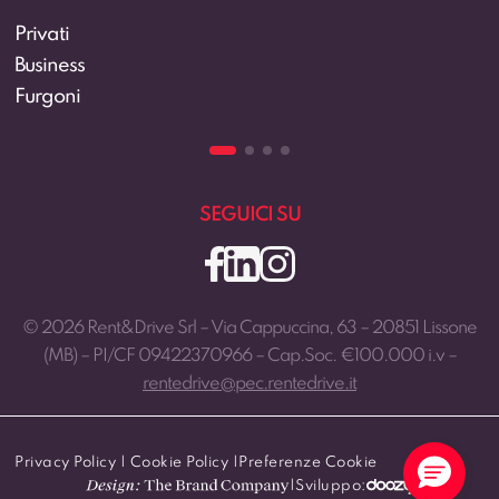
Rent&Drive
Il team
Contatti
Lavora con noi
SEGUICI SU
© 2026 Rent&Drive Srl – Via Cappuccina, 63 – 20851 Lissone
(MB) – PI/CF 09422370966 – Cap.Soc. €100.000 i.v –
rentedrive@pec.rentedrive.it
Privacy Policy
|
Cookie Policy
|
Preferenze Cookie
|
Sviluppo: