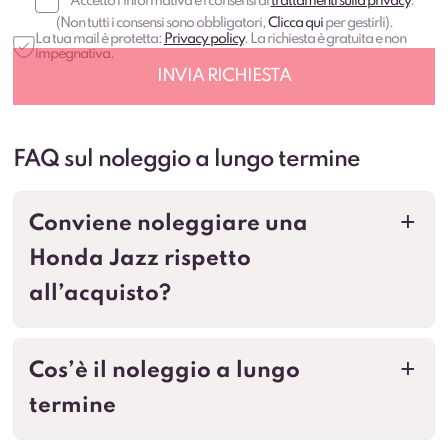
(Non tutti i consensi sono obbligatori,
Clicca qui
per gestirli).
La tua mail è protetta:
Privacy policy
. La richiesta è gratuita e non
impegnativa.
FAQ sul noleggio a lungo termine
Conviene noleggiare una
a
Honda Jazz rispetto
all’acquisto?
Cos’è il noleggio a lungo
a
termine