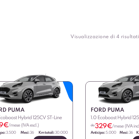
Visualizzazione di 4 risultati
RD PUMA
FORD PUMA
Ecoboost Hybrid 125CV ST-Line
1.0 Ecoboost Hybrid 12
9
€
329
€
/mese (IVA escl.)
da
/mese (IVA incl
ipo:
3.500
Mesi:
36
Km totali:
30.000
Anticipo:
5.000
Mesi:
36
K