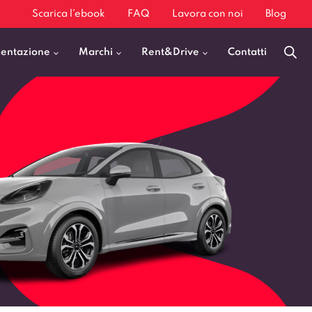
Scarica l’ebook
FAQ
Lavora con noi
Blog
mentazione
Marchi
Rent&Drive
Contatti
Benzina
Fiat 500
Diesel
BMW X1
Elettrica
Audi Q3
Ibrida
Audi A3
GPL
Kia Sportage
Jeep Avenger
VEDI TUTTI