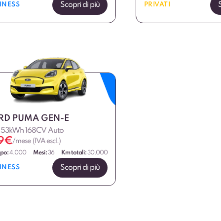
Scopri di più
INESS
PRIVATI
RD PUMA GEN-E
 53kWh 168CV Auto
9
€
/mese (IVA escl.)
ipo:
4.000
Mesi:
36
Km totali:
30.000
Scopri di più
INESS