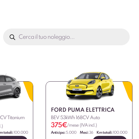
Ricerca
prodotti
FORD PUMA ELETTRICA
5CV Titanium
BEV 53kWh 168CV Auto
375
€
/mese (IVA incl.)
.)
m totali:
100.000
Anticipo:
5.000
Mesi:
36
Km totali:
100.000