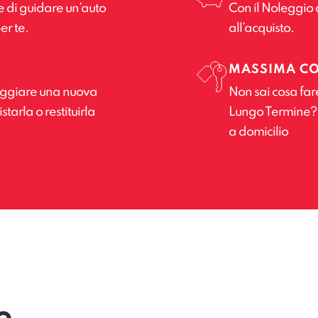
e di guidare un’auto
Con il Noleggio 
er te.
all’acquisto.
MASSIMA C
leggiare una nuova
Non sai cosa far
tarla o restituirla
Lungo Termine? Il
a domicilio