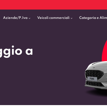
Aziende/P.Iva
Veicoli commerciali
Categoria e Ali
Citycar
ticipo
goni elettrici
BMW
Fiat Professional
gio a
SUV e Crossover
patentati
Cassonati
Toyota
Mercedes Benz Vans
Berline
00km
Pick Up
Fiat
Citroen Business
Station Wagon
ificato
ommerciali Allestiti
Audi
Peugeot Professional
porto Persone
Mercedes-Benz
Renault Professional
nticipo zero
Kia
Piaggio
VEDI TUTTI
VEDI TUTTI
VEDI TUTTI