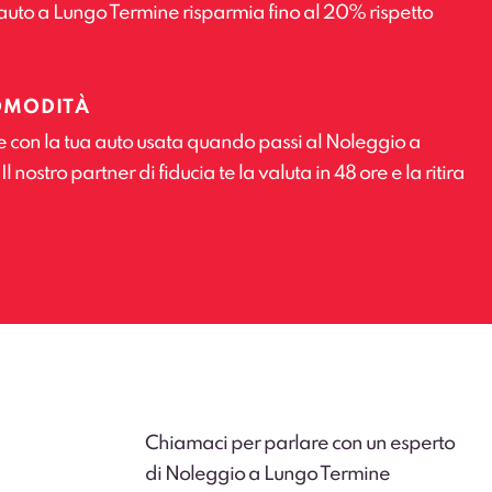
auto a Lungo Termine risparmia fino al 20% rispetto
OMODITÀ
e con la tua auto usata quando passi al Noleggio a
 nostro partner di fiducia te la valuta in 48 ore e la ritira
Chiamaci per parlare con un esperto
di Noleggio a Lungo Termine