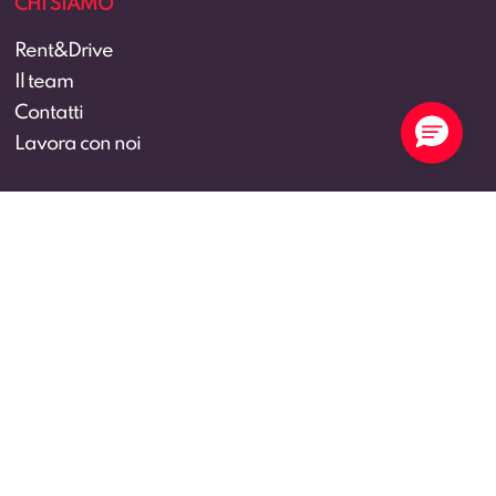
CHI SIAMO
Rent&Drive
Il team
Contatti
Lavora con noi
SEGUICI SU
© 2026 Rent&Drive Srl – Via Cappuccina, 63 – 20851 Lissone
(MB) – PI/CF 09422370966 – Cap.Soc. €100.000 i.v –
rentedrive@pec.rentedrive.it