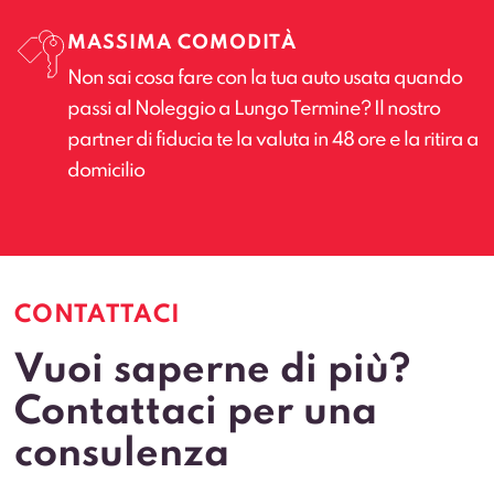
MASSIMA COMODITÀ
Non sai cosa fare con la tua auto usata quando
passi al Noleggio a Lungo Termine? Il nostro
partner di fiducia te la valuta in 48 ore e la ritira a
domicilio
CONTATTACI
Vuoi saperne di più?
Contattaci per una
consulenza