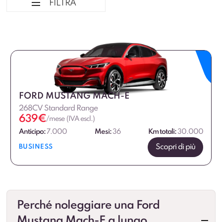
FILTRA
Ordina per
Tipologia veicolo
Marca
FORD MUSTANG MACH-E
268CV Standard Range
Alimentazione
639
€
/mese (IVA escl.)
Anticipo:
7.000
Mesi:
36
Km totali:
30.000
Scopri di più
BUSINESS
Perché noleggiare una Ford
Mustang Mach-E a lungo