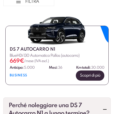
FILTRA
Ordina per
Tipologia veicolo
Marca
DS 7 AUTOCARRO N1
BlueHDi 130 Automatica Pallas (autocarro)
Alimentazione
669
€
/mese (IVA escl.)
Anticipo:
5.000
Mesi:
36
Km totali:
30.000
Scopri di più
BUSINESS
Perché noleggiare una DS 7
Autocarro N1 a lungo termine?