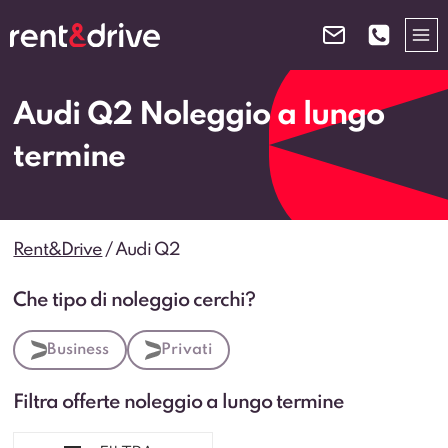
Salta
al
contenuto
Audi Q2 Noleggio a lungo
termine
Rent&Drive
/
Audi Q2
Che tipo di noleggio cerchi?
Business
Privati
Filtra offerte noleggio a lungo termine