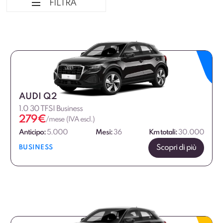
FILTRA
Ordina per
Tipologia veicolo
Marca
AUDI Q2
1.0 30 TFSI Business
Alimentazione
279
€
/mese (IVA escl.)
Anticipo:
5.000
Mesi:
36
Km totali:
30.000
Fascia di prezzo
Scopri di più
BUSINESS
€
€