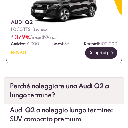
AUDI Q2
1.0 30 TFSI Business
379
€
da
/mese (IVA incl.)
Anticipo:
6.000
Mesi:
36
Km totali:
100.000
Scopri di più
PRIVATI
Perché noleggiare una Audi Q2 a
lungo termine?
Audi Q2 a noleggio lungo termine:
SUV compatto premium