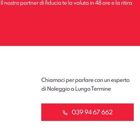
 nostro partner di fiducia te la valuta in 48 ore e la ritira
Chiamaci per parlare con un esperto
di Noleggio a Lungo Termine
039 94 67 662