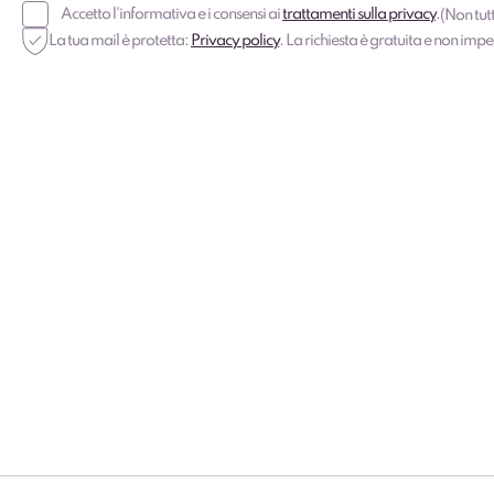
Accetto l'informativa e i consensi ai
trattamenti sulla privacy
.
(Non tutt
La tua mail è protetta:
Privacy policy
. La richiesta è gratuita e non imp