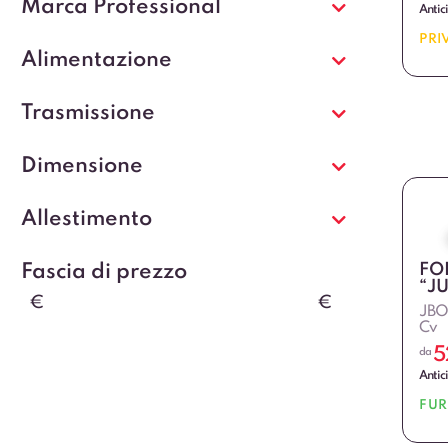
Marca Professional
Antic
PRI
Alimentazione
Trasmissione
Dimensione
Allestimento
Fascia di prezzo
FO
“J
€
€
JBO 
Cv
5
da
Antic
FU