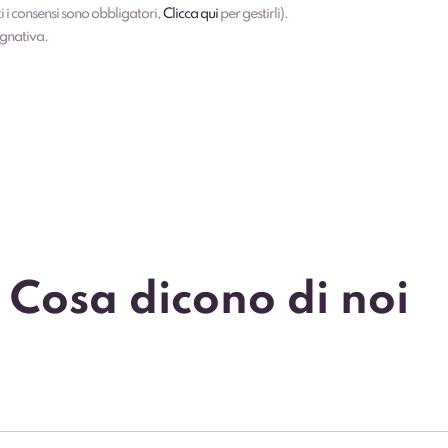
i i consensi sono obbligatori,
Clicca qui
per gestirli).
egnativa.
Cosa dicono di noi