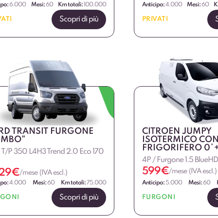
ipo:
6.000
Mesi:
60
Km totali:
100.000
Anticipo:
4.000
Mesi:
60
K
Scopri di più
VATI
PRIVATI
RD TRANSIT FURGONE
CITROEN JUMPY
UMBO”
ISOTERMICO CO
FRIGORIFERO 0°
T/P 350 L4H3 Trend 2.0 Eco 170
4P / Furgone 1.5 BlueH
599
€
29
€
/mese (IVA escl.)
/mese (IVA escl.)
ipo:
4.000
Mesi:
60
Km totali:
75.000
Anticipo:
5.000
Mesi:
60
Scopri di più
RGONI
FURGONI