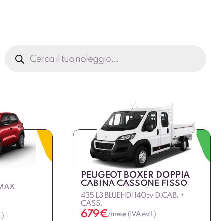
Ricerca
prodotti
PEUGEOT BOXER DOPPIA
CABINA CASSONE FISSO
 MAX
435 L3 BLUEHDI 140cv D.CAB. +
CASS.
679
€
/mese (IVA escl.)
.)