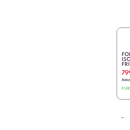
FO
IS
FR
79
Antic
FU
←