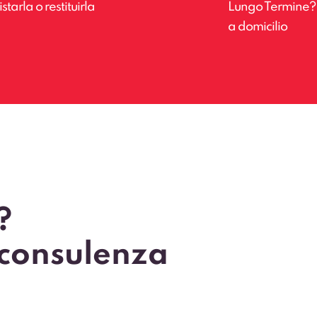
tarla o restituirla
Lungo Termine? Il
a domicilio
?
 consulenza