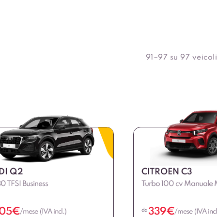
91–97 su 97 veicoli
DI Q2
CITROEN C3
30 TFSI Business
Turbo 100 cv Manuale
05
€
339
€
da
/mese (IVA incl.)
/mese (IVA incl