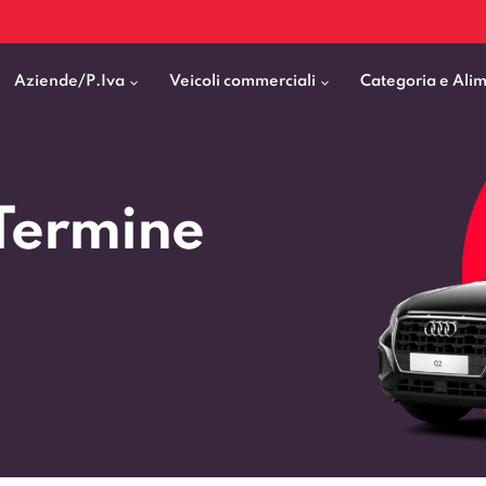
Aziende/P.Iva
Veicoli commerciali
Categoria e Ali
Citycar
ticipo
goni elettrici
BMW
Fiat Professional
Termine
SUV e Crossover
patentati
Cassonati
Toyota
Mercedes Benz Vans
Berline
00km
Pick Up
Fiat
Citroen Business
Station Wagon
ificato
ommerciali Allestiti
Audi
Peugeot Professional
porto Persone
Mercedes-Benz
Renault Professional
nticipo zero
Kia
Piaggio
VEDI TUTTI
VEDI TUTTI
VEDI TUTTI