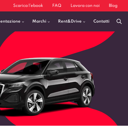
Scarica l’ebook
FAQ
Lavora con noi
Blog
mentazione
Marchi
Rent&Drive
Contatti
Benzina
Fiat 500
Diesel
BMW X1
Elettrica
Audi Q3
Ibrida
Audi A3
GPL
Kia Sportage
Jeep Avenger
VEDI TUTTI