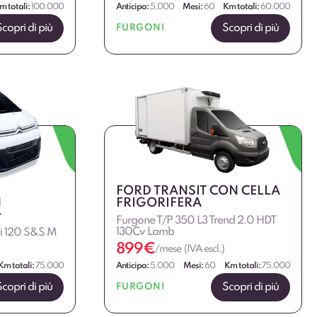
m totali:
100.000
Anticipo:
5.000
Mesi:
60
Km totali:
60.000
Scopri di più
Scopri di più
FURGONI
FORD TRANSIT CON CELLA
N
FRIGORIFERA
+
Furgone T/P 350 L3 Trend 2.0 HDT
130Cv Lamb
Di 120 S&S M
899
€
/mese (IVA escl.)
Km totali:
75.000
Anticipo:
5.000
Mesi:
60
Km totali:
75.000
Scopri di più
Scopri di più
FURGONI