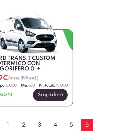
RD TRANSIT CUSTOM
OTERMICO CON
IGORIFERO 0°+
9
€
/mese (IVA escl.)
ipo:
6.000
Mesi:
60
Km totali:
75.000
Scopri di più
RGONI
1
2
3
4
5
6