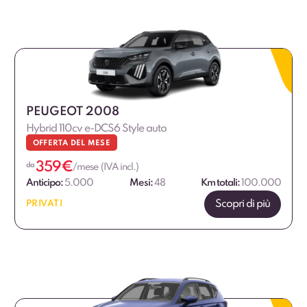
PEUGEOT 2008
Hybrid 110cv e-DCS6 Style auto
OFFERTA DEL MESE
359
€
da
/mese (IVA incl.)
Anticipo:
5.000
Mesi:
48
Km totali:
100.000
Scopri di più
PRIVATI