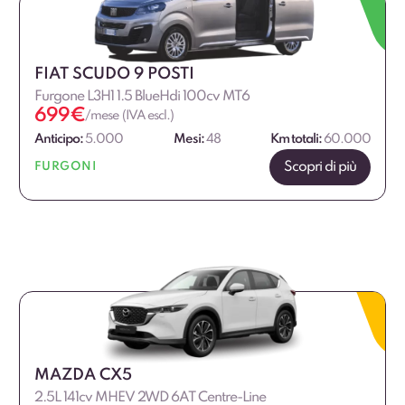
€
€
FIAT SCUDO 9 POSTI
Furgone L3H1 1.5 BlueHdi 100cv MT6
699
€
/mese (IVA escl.)
Anticipo:
5.000
Mesi:
48
Km totali:
60.000
Scopri di più
FURGONI
MAZDA CX5
2.5L 141cv MHEV 2WD 6AT Centre-Line