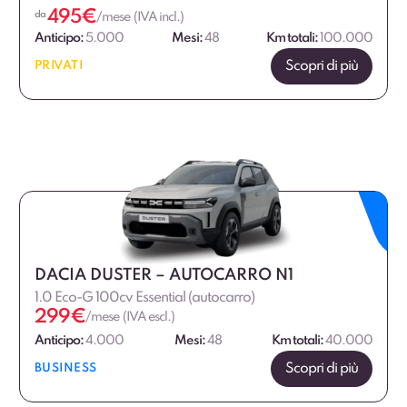
495
€
da
/mese (IVA incl.)
Anticipo:
5.000
Mesi:
48
Km totali:
100.000
Scopri di più
PRIVATI
DACIA DUSTER – AUTOCARRO N1
1.0 Eco-G 100cv Essential (autocarro)
299
€
/mese (IVA escl.)
Anticipo:
4.000
Mesi:
48
Km totali:
40.000
Scopri di più
BUSINESS