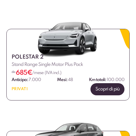
POLESTAR 2
Stand Range Single Motor Plus Pack
685
€
da
/mese (IVA incl.)
Anticipo:
7.000
Mesi:
48
Km totali:
100.000
Scopri di più
PRIVATI