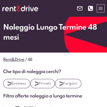
Salta
al
contenuto
Noleggio Lungo Termine 48
mesi
Rent&Drive
/
48
Che tipo di noleggio cerchi?
Business
Privati
Furgoni
Filtra offerte noleggio a lungo termine