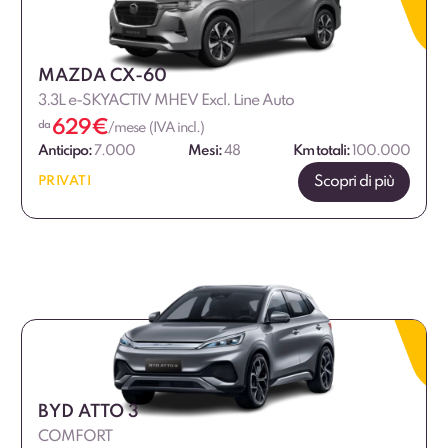
MAZDA CX-60
3.3L e-SKYACTIV MHEV Excl. Line Auto
629
€
da
/mese (IVA incl.)
Anticipo:
7.000
Mesi:
48
Km totali:
100.000
Scopri di più
PRIVATI
BYD ATTO 3
COMFORT