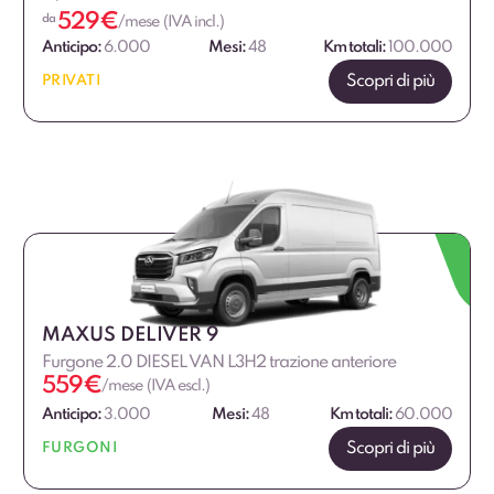
529
€
da
/mese (IVA incl.)
Anticipo:
6.000
Mesi:
48
Km totali:
100.000
Scopri di più
PRIVATI
MAXUS DELIVER 9
Furgone 2.0 DIESEL VAN L3H2 trazione anteriore
559
€
/mese (IVA escl.)
Anticipo:
3.000
Mesi:
48
Km totali:
60.000
Scopri di più
FURGONI