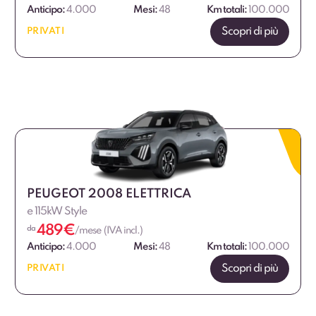
Anticipo:
4.000
Mesi:
48
Km totali:
100.000
Scopri di più
PRIVATI
PEUGEOT 2008 ELETTRICA
e 115kW Style
489
€
da
/mese (IVA incl.)
Anticipo:
4.000
Mesi:
48
Km totali:
100.000
Scopri di più
PRIVATI