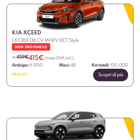
KIA XCEED
1.6 CRDI 136 CV MHEV DCT Style
NON ORDINABILE
459
€
415
€
da
/mese (IVA incl.)
Anticipo:
6.000
Mesi:
48
Km totali:
100.000
Scopri di più
PRIVATI