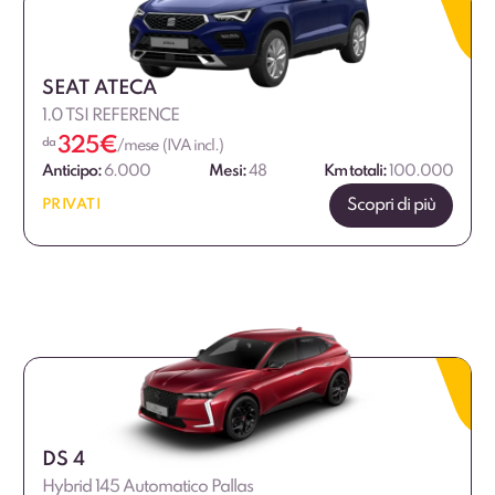
SEAT ATECA
1.0 TSI REFERENCE
325
€
da
/mese (IVA incl.)
Anticipo:
6.000
Mesi:
48
Km totali:
100.000
Scopri di più
PRIVATI
DS 4
Hybrid 145 Automatico Pallas