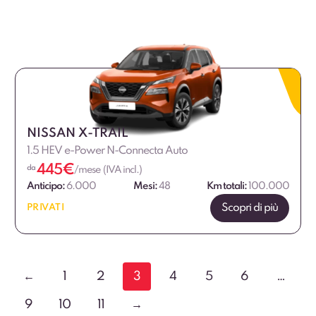
NISSAN X-TRAIL
1.5 HEV e-Power N-Connecta Auto
445
€
da
/mese (IVA incl.)
Anticipo:
6.000
Mesi:
48
Km totali:
100.000
Scopri di più
PRIVATI
←
1
2
3
4
5
6
…
9
10
11
→