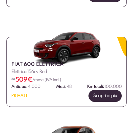
FIAT 600 ELETTRICA
Elettrica 156cv Red
509
€
da
/mese (IVA incl.)
Anticipo:
4.000
Mesi:
48
Km totali:
100.000
Scopri di più
PRIVATI