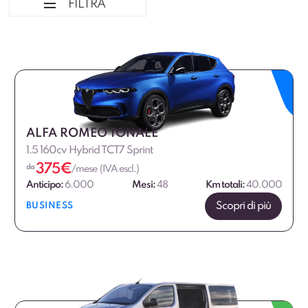
FILTRA
Ordina per
Tipologia veicolo
Marca
ALFA ROMEO TONALE
1.5 160cv Hybrid TCT7 Sprint
Marca Professional
375
€
da
/mese (IVA escl.)
Anticipo:
6.000
Mesi:
48
Km totali:
40.000
Alimentazione
Scopri di più
BUSINESS
Dimensione
Allestimento
Fascia di prezzo