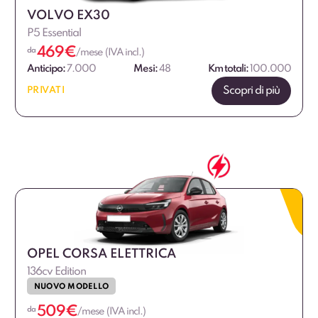
VOLVO EX30
P5 Essential
469
€
da
/mese (IVA incl.)
Anticipo:
7.000
Mesi:
48
Km totali:
100.000
Scopri di più
PRIVATI
OPEL CORSA ELETTRICA
136cv Edition
NUOVO MODELLO
509
€
da
/mese (IVA incl.)