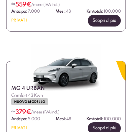
559
€
da
/mese (IVA incl.)
Anticipo:
7.000
Mesi:
48
Km totali:
100.000
Scopri di più
PRIVATI
MG 4 URBAN
Comfort 43 Kwh
NUOVO MODELLO
379
€
da
/mese (IVA incl.)
Anticipo:
5.000
Mesi:
48
Km totali:
100.000
Scopri di più
PRIVATI