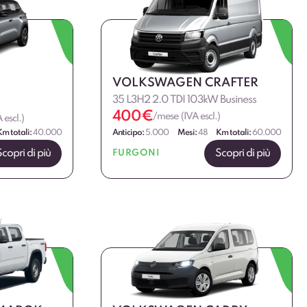
VOLKSWAGEN CRAFTER
35 L3H2 2.0 TDI 103kW Business
400
€
/mese (IVA escl.)
 escl.)
Km totali:
40.000
Anticipo:
5.000
Mesi:
48
Km totali:
60.000
Scopri di più
Scopri di più
FURGONI