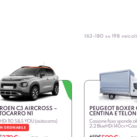
163–180 su 198 veicoli
TROEN C3 AIRCROSS –
PEUGEOT BOXER
TOCARRO N1
CENTINA E TELON
HDi 110 S&S YOU (autocarro)
Cassone fisso sponde ab
2.2 BlueHDi 140cv+Cass
N ORDINABILE