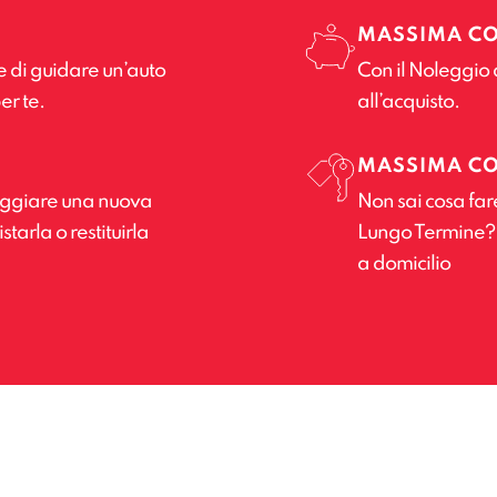
MASSIMA C
e di guidare un’auto
Con il Noleggio 
er te.
all’acquisto.
MASSIMA C
leggiare una nuova
Non sai cosa far
tarla o restituirla
Lungo Termine? Il
a domicilio