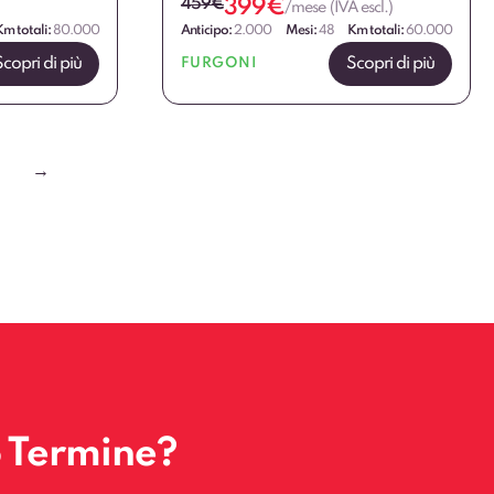
459
€
399
€
/mese (IVA escl.)
Km totali:
80.000
Anticipo:
2.000
Mesi:
48
Km totali:
60.000
Scopri di più
Scopri di più
FURGONI
→
o Termine?