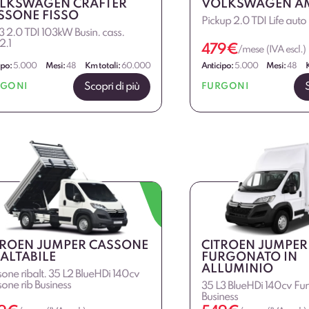
LKSWAGEN CRAFTER
VOLKSWAGEN A
SSONE FISSO
Pickup 2.0 TDI Life auto
3 2.0 TDI 103kW Busin. cass.
2.1
479
€
/mese (IVA escl.)
ipo:
5.000
Mesi:
48
Km totali:
60.000
Anticipo:
5.000
Mesi:
48
Scopri di più
RGONI
FURGONI
TROEN JUMPER CASSONE
CITROEN JUMPER
BALTABILE
FURGONATO IN
ALLUMINIO
one ribalt. 35 L2 BlueHDi 140cv
one rib Business
35 L3 BlueHDi 140cv Fu
Business