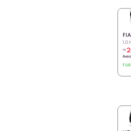
FI
1.0 
2
da
Antic
FU