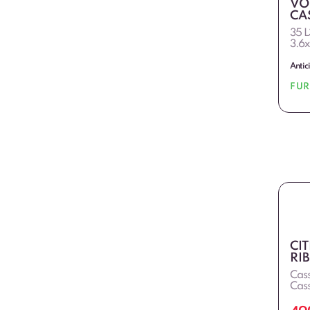
VO
CA
35 L
3.6x
Antic
FU
CI
RI
Cass
Cass