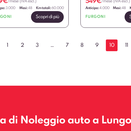
9
€
549
€
/mese (IVA escl.)
/mese (IVA escl.)
ipo:
3.000
Mesi:
48
Km totali:
60.000
Anticipo:
4.000
Mesi:
48
Scopri di più
RGONI
FURGONI
1
2
3
…
7
8
9
10
11
la di Noleggio auto a Lung