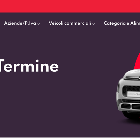
Aziende/P.Iva
Veicoli commerciali
Categoria e Ali
Citycar
ticipo
goni elettrici
BMW
Fiat Professional
Termine
SUV e Crossover
patentati
Cassonati
Toyota
Mercedes Benz Vans
Berline
00km
Pick Up
Fiat
Citroen Business
Station Wagon
ificato
ommerciali Allestiti
Audi
Peugeot Professional
porto Persone
Mercedes-Benz
Renault Professional
nticipo zero
Kia
Piaggio
VEDI TUTTI
VEDI TUTTI
VEDI TUTTI