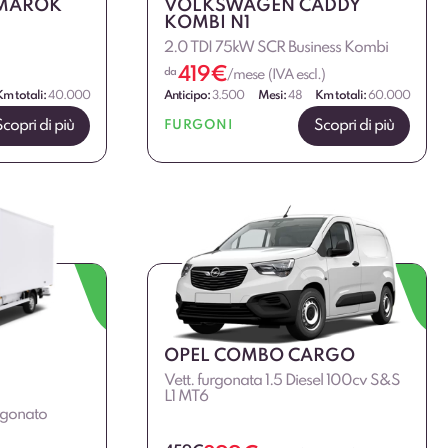
MAROK
VOLKSWAGEN CADDY
KOMBI N1
2.0 TDI 75kW SCR Business Kombi
419
€
da
/mese (IVA escl.)
Km totali:
40.000
Anticipo:
3.500
Mesi:
48
Km totali:
60.000
Scopri di più
Scopri di più
FURGONI
OPEL COMBO CARGO
Vett. furgonata 1.5 Diesel 100cv S&S
L1 MT6
rgonato