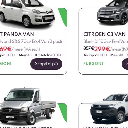
AT PANDA VAN
CITROEN C3 VAN
Hybrid S&S 70cv E6.4 Van 2 posti
BlueHDI 100cv Feel Van
69
€
357
€
299
€
/mese (IVA escl.)
/mese (IVA
ipo:
3.000
Mesi:
48
Km totali:
40.000
Anticipo:
3.000
Mesi:
48
Scopri di più
RGONI
FURGONI