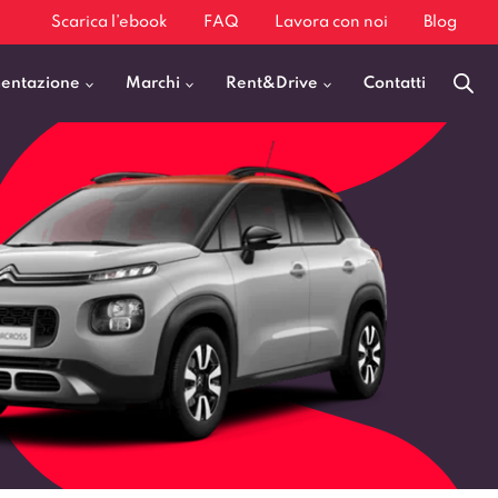
Scarica l’ebook
FAQ
Lavora con noi
Blog
mentazione
Marchi
Rent&Drive
Contatti
Benzina
Fiat 500
Diesel
BMW X1
Elettrica
Audi Q3
Ibrida
Audi A3
GPL
Kia Sportage
Jeep Avenger
VEDI TUTTI