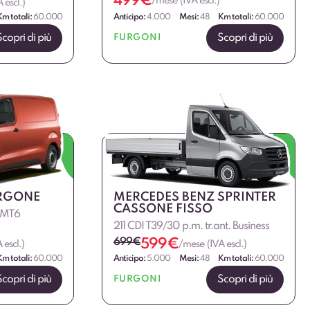
499
€
/mese (IVA escl.)
 escl.)
Km totali:
60.000
Anticipo:
4.000
Mesi:
48
Km totali:
60.000
Scopri di più
Scopri di più
FURGONI
URGONE
MERCEDES BENZ SPRINTER
CASSONE FISSO
2 MT6
211 CDI T39/30 p.m. tr.ant. Business
699
€
599
€
 escl.)
/mese (IVA escl.)
Km totali:
60.000
Anticipo:
5.000
Mesi:
48
Km totali:
60.000
Scopri di più
Scopri di più
FURGONI