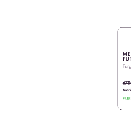
ME
FU
Furg
675
Antic
FU