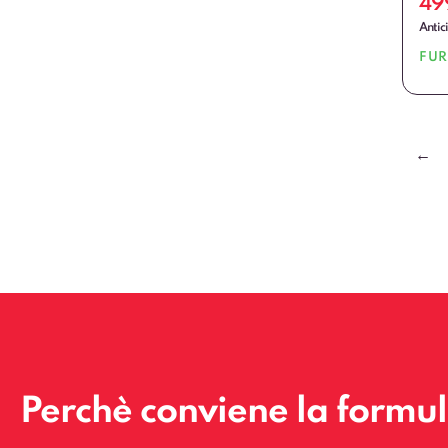
49
Antic
FU
←
Perchè conviene la formu