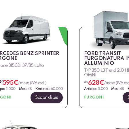
RCEDES BENZ SPRINTER
FORD TRANSIT
RGONE
FURGONATURA I
ALLUMINIO
one 315CDI 37/35 t.alto
T/P 350 L3 Trend 2.0 H
OMNI
€
595
€
628
€
da
/mese (IVA escl.)
/mese (IVA escl
ipo:
5.000
Mesi:
48
Km totali:
60.000
Anticipo:
5.000
Mesi:
48
Scopri di più
RGONI
FURGONI