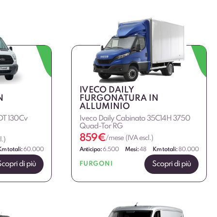
IVECO DAILY
N
FURGONATURA IN
ALLUMINIO
DT 130Cv
Iveco Daily Cabinato 35C14H 3750
Quad-Tor RG
859
€
/mese (IVA escl.)
.)
Km totali:
60.000
Anticipo:
6.500
Mesi:
48
Km totali:
80.000
Scopri di più
Scopri di più
FURGONI