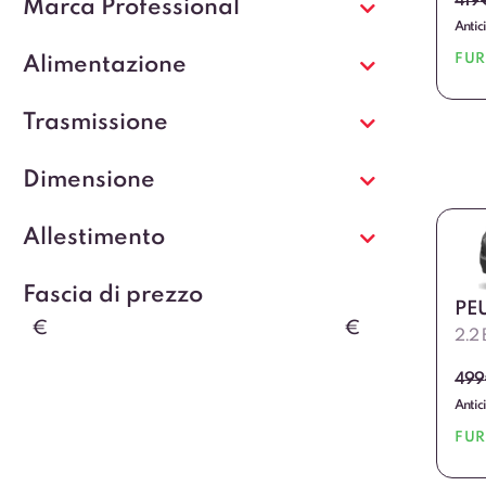
419
Marca Professional
Antic
FU
Alimentazione
Trasmissione
Dimensione
Allestimento
Fascia di prezzo
PE
€
€
2.2
499
Antic
FU