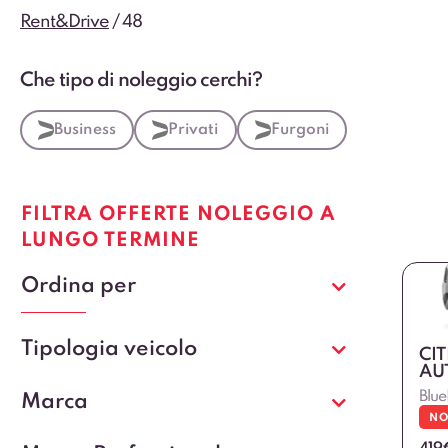
Rent&Drive
/
48
Che tipo di noleggio cerchi?
Business
Privati
Furgoni
FILTRA OFFERTE NOLEGGIO A
LUNGO TERMINE
Ordina per
Tipologia veicolo
CI
AU
Blue
Marca
NO