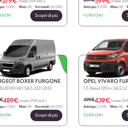
€
379
€
659
€
599
€
/mese (IVA escl.)
/mese (IVA
ipo:
3.000
Mesi:
48
Km totali:
60.000
Anticipo:
4.000
Mesi:
48
Scopri di più
RGONI
FURGONI
UGEOT BOXER FURGONE
OPEL VIVARO F
 BLUEHDI 140 S&S 333 L2H2
1.5 Diesel 120cv S&S L
€
489
€
499
€
439
€
/mese (IVA escl.)
/mese (IVA
ipo:
4.000
Mesi:
48
Km totali:
60.000
Anticipo:
3.500
Mesi:
48
Scopri di più
RGONI
FURGONI