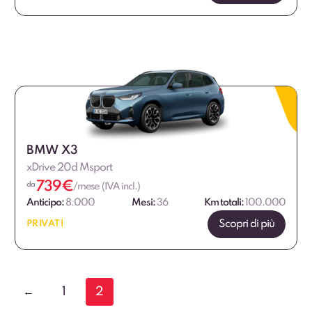
BMW X3
xDrive 20d Msport
739
€
da
/mese (IVA incl.)
Anticipo:
8.000
Mesi:
36
Km totali:
100.000
Scopri di più
PRIVATI
←
1
2