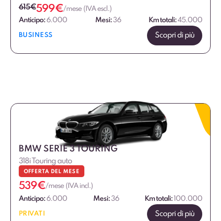
615
€
599
€
/mese (IVA escl.)
Anticipo:
6.000
Mesi:
36
Km totali:
45.000
Scopri di più
BUSINESS
BMW SERIE 3 TOURING
318i Touring auto
OFFERTA DEL MESE
539
€
/mese (IVA incl.)
Anticipo:
6.000
Mesi:
36
Km totali:
100.000
Scopri di più
PRIVATI