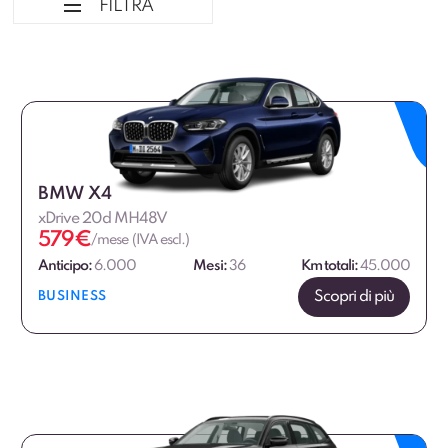
FILTRA
Ordina per
Tipologia veicolo
Alimentazione
BMW X4
xDrive 20d MH48V
Fascia di prezzo
579
€
/mese (IVA escl.)
€
€
Anticipo:
6.000
Mesi:
36
Km totali:
45.000
Scopri di più
BUSINESS