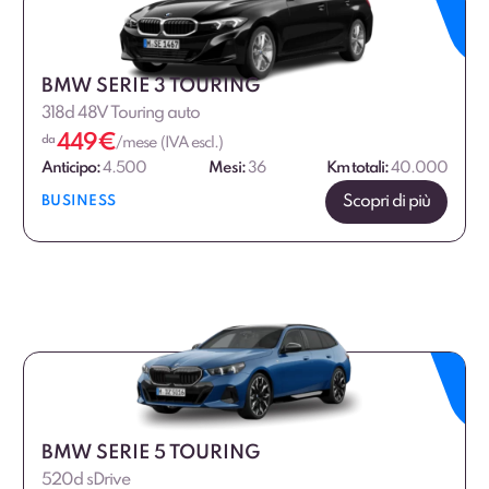
BMW SERIE 3 TOURING
318d 48V Touring auto
449
€
da
/mese (IVA escl.)
Anticipo:
4.500
Mesi:
36
Km totali:
40.000
Scopri di più
BUSINESS
BMW SERIE 5 TOURING
520d sDrive