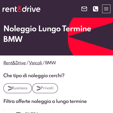
Salta
al
contenuto
Noleggio Lungo Termine
BMW
Rent&Drive
/
Veicoli
/
BMW
Che tipo di noleggio cerchi?
Business
Privati
Filtra offerte noleggio a lungo termine