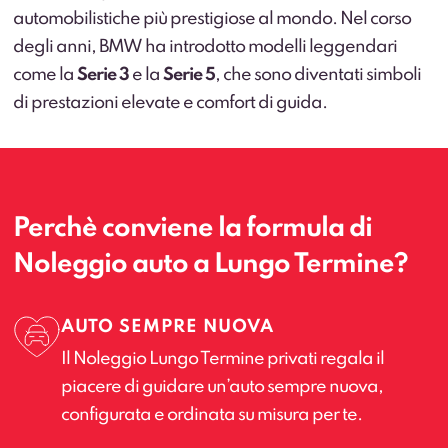
automobilistiche più prestigiose al mondo. Nel corso
degli anni, BMW ha introdotto modelli leggendari
come la
Serie 3
e la
Serie 5
, che sono diventati simboli
di prestazioni elevate e comfort di guida.
Perchè conviene la formula di
Noleggio auto a Lungo Termine?
AUTO SEMPRE NUOVA
Il Noleggio Lungo Termine privati regala il
piacere di guidare un’auto sempre nuova,
configurata e ordinata su misura per te.