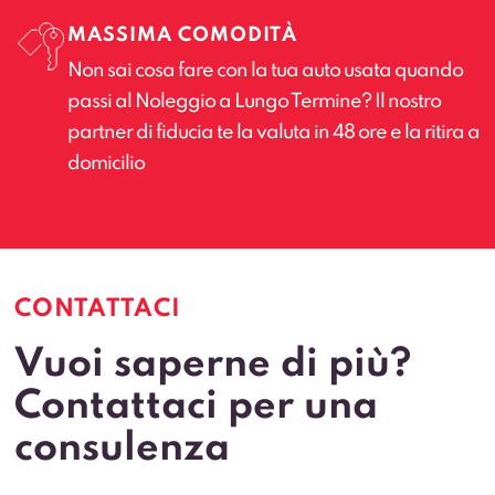
MASSIMA COMODITÀ
Non sai cosa fare con la tua auto usata quando
passi al Noleggio a Lungo Termine? Il nostro
partner di fiducia te la valuta in 48 ore e la ritira a
domicilio
CONTATTACI
Vuoi saperne di più?
Contattaci per una
consulenza