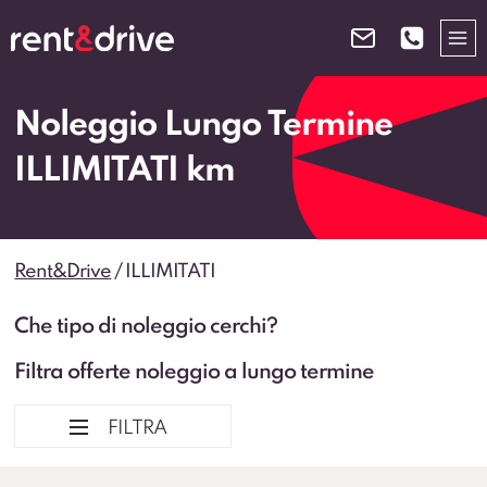
Salta
al
contenuto
Noleggio Lungo Termine
ILLIMITATI km
Rent&Drive
/
ILLIMITATI
Che tipo di noleggio cerchi?
Filtra offerte noleggio a lungo termine
FILTRA
Ordina per