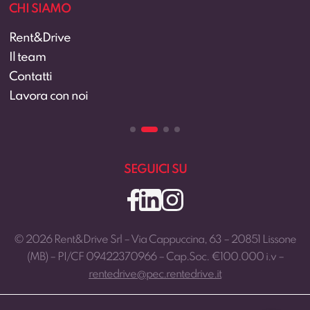
CHI SIAMO
Rent&Drive
Il team
Contatti
Lavora con noi
SEGUICI SU
© 2026 Rent&Drive Srl – Via Cappuccina, 63 – 20851 Lissone
(MB) – PI/CF 09422370966 – Cap.Soc. €100.000 i.v –
rentedrive@pec.rentedrive.it