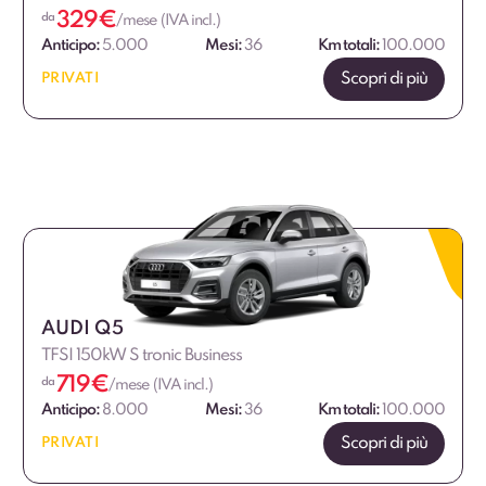
329
€
da
/mese (IVA incl.)
Anticipo:
5.000
Mesi:
36
Km totali:
100.000
Scopri di più
PRIVATI
AUDI Q5
TFSI 150kW S tronic Business
719
€
da
/mese (IVA incl.)
Anticipo:
8.000
Mesi:
36
Km totali:
100.000
Scopri di più
PRIVATI