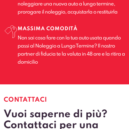
noleggiare una nuova auto a lungo termine,
prorogare il noleggio, acquistarla o restituirla
MASSIMA COMODITÀ
Non sai cosa fare con la tua auto usata quando
passi al Noleggio a Lungo Termine? Il nostro
partner di fiducia te la valuta in 48 ore e la ritira a
domicilio
CONTATTACI
Vuoi saperne di più?
Contattaci per una