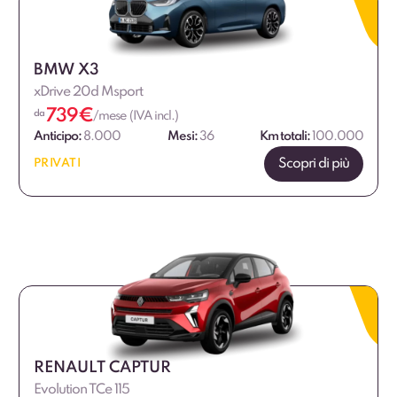
€
€
BMW X3
xDrive 20d Msport
739
€
da
/mese (IVA incl.)
Anticipo:
8.000
Mesi:
36
Km totali:
100.000
Scopri di più
PRIVATI
RENAULT CAPTUR
Evolution TCe 115