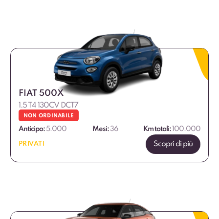
FIAT 500X
1.5 T4 130CV DCT7
NON ORDINABILE
Anticipo:
5.000
Mesi:
36
Km totali:
100.000
Scopri di più
PRIVATI