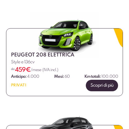
PEUGEOT 208 ELETTRICA
Style e 136cv
459
€
da
/mese (IVA incl.)
Anticipo:
4.000
Mesi:
60
Km totali:
100.000
Scopri di più
PRIVATI