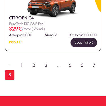
CITROEN C4
PureTech 130 S&S Feel
329
€
/mese (IVA incl.)
Anticipo:
5.000
Mesi:
36
Km totali:
100.000
Scopri di più
PRIVATI
←
1
2
3
…
5
6
7
8