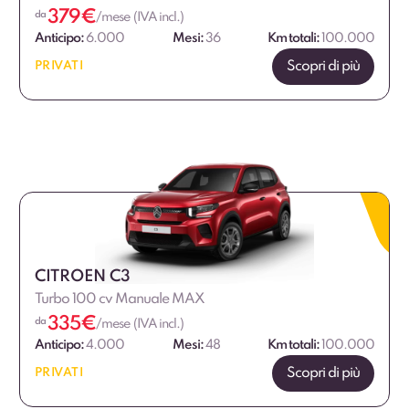
379
€
da
/mese (IVA incl.)
Anticipo:
6.000
Mesi:
36
Km totali:
100.000
Scopri di più
PRIVATI
CITROEN C3
Turbo 100 cv Manuale MAX
335
€
da
/mese (IVA incl.)
Anticipo:
4.000
Mesi:
48
Km totali:
100.000
Scopri di più
PRIVATI