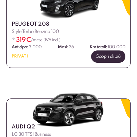
PEUGEOT 208
Style Turbo Benzina 100
319
€
da
/mese (IVA incl.)
Anticipo:
3.000
Mesi:
36
Km totali:
100.000
Scopri di più
PRIVATI
AUDI Q2
1.0 30 TFSI Business