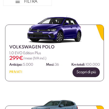
FILTRA
Ordina per
Tipologia veicolo
Marca
VOLKSWAGEN POLO
1.0 EVO Edition Plus
Marca Professional
299
€
/mese (IVA incl.)
Anticipo:
5.000
Mesi:
36
Km totali:
100.000
Alimentazione
Scopri di più
PRIVATI
Dimensione
Allestimento
Fascia di prezzo