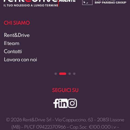
CHI SIAMO
Rent&Drive
Il team
Contatti
Lavora con noi
SEGUICI SU
© 2026 Rent&Drive Srl – Via Cappuccina, 63 – 20851 Lissone
(MB) – PI/CF 09422370966 – Cap.Soc. €100.000 i.v –