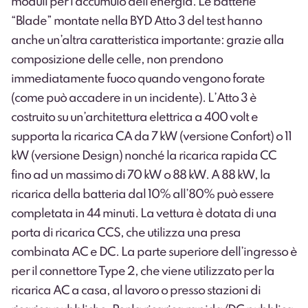
moduli per l’accumulo dell’energia
. Le batterie
“Blade” montate nella BYD Atto 3 del test hanno
anche un’altra caratteristica importante: grazie alla
composizione delle celle, non prendono
immediatamente fuoco quando vengono forate
(come può accadere in un incidente). L’Atto 3 è
costruito su un’architettura elettrica a 400 volt e
supporta la ricarica CA da 7 kW (versione Confort) o 11
kW (versione Design) nonché la ricarica rapida CC
fino ad un massimo di 70 kW o 88 kW. A 88 kW, la
ricarica della batteria dal 10% all’80% può essere
completata in 44 minuti. La vettura è dotata di una
porta di ricarica CCS, che utilizza una presa
combinata AC e DC. La parte superiore dell’ingresso è
per il connettore Type 2, che viene utilizzato per la
ricarica AC a casa, al lavoro o presso stazioni di