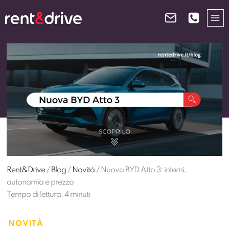
Salta
al
contenuto
Rent&Drive
/
Blog
/
Novità
/
Nuova BYD Atto 3: interni,
autonomia e prezzo
Tempo di lettura:
4
minuti
NOVITÀ