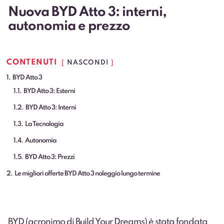
Nuova BYD Atto 3: interni,
autonomia e prezzo
CONTENUTI
NASCONDI
1
BYD Atto 3
1.1
BYD Atto 3: Esterni
1.2
BYD Atto 3: Interni
1.3
La Tecnologia
1.4
Autonomia
1.5
BYD Atto 3: Prezzi
2
Le migliori offerte BYD Atto 3 noleggio lungo termine
BYD (acronimo di Build Your Dreams) è stata fondata