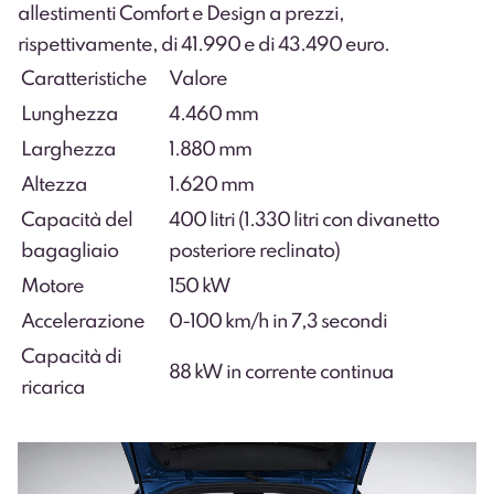
allestimenti Comfort e Design a prezzi,
rispettivamente, di 41.990 e di 43.490 euro.
Caratteristiche
Valore
Lunghezza
4.460 mm
Larghezza
1.880 mm
Altezza
1.620 mm
Capacità del
400 litri (1.330 litri con divanetto
bagagliaio
posteriore reclinato)
Motore
150 kW
Accelerazione
0-100 km/h in 7,3 secondi
Capacità di
88 kW in corrente continua
ricarica