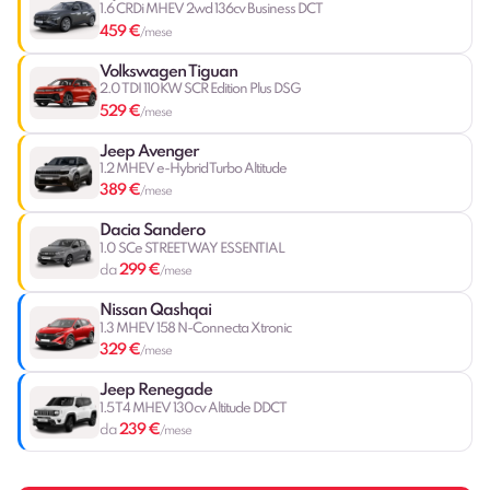
1.6 CRDi MHEV 2wd 136cv Business DCT
459 €
/mese
Volkswagen Tiguan
2.0 TDI 110KW SCR Edition Plus DSG
529 €
/mese
Jeep Avenger
1.2 MHEV e-Hybrid Turbo Altitude
389 €
/mese
Dacia Sandero
1.0 SCe STREETWAY ESSENTIAL
299 €
da
/mese
Nissan Qashqai
1.3 MHEV 158 N-Connecta Xtronic
329 €
/mese
Jeep Renegade
1.5 T4 MHEV 130cv Altitude DDCT
239 €
da
/mese