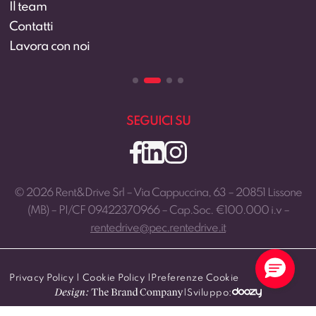
Il team
Contatti
Lavora con noi
SEGUICI SU
© 2026 Rent&Drive Srl – Via Cappuccina, 63 – 20851 Lissone
(MB) – PI/CF 09422370966 – Cap.Soc. €100.000 i.v –
rentedrive@pec.rentedrive.it
Privacy Policy
|
Cookie Policy
|
Preferenze Cookie
|
Sviluppo: