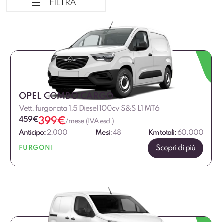
FILTRA
Ordina per
Marca Professional
Alimentazione
OPEL COMBO CARGO
Vett. furgonata 1.5 Diesel 100cv S&S L1 MT6
Dimensione
459
€
399
€
/mese (IVA escl.)
Anticipo:
2.000
Mesi:
48
Km totali:
60.000
Fascia di prezzo
Scopri di più
FURGONI
€
€