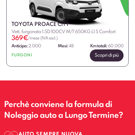
TOYOTA PROACE CITY
Vett. furgonata 1.5D 100CV M/T 650KG L1 S Comfort
369
€
/mese (IVA escl.)
Anticipo:
2.000
Mesi:
48
Km totali:
60.000
Scopri di più
FURGONI
Perchè conviene la formula di
Noleggio auto a Lungo Termine?
AUTO SEMPRE NUOVA