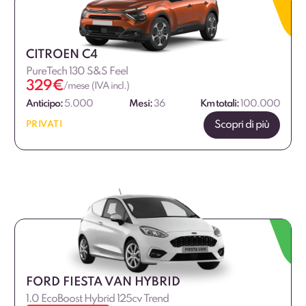
CITROEN C4
PureTech 130 S&S Feel
329
€
/mese (IVA incl.)
Anticipo:
5.000
Mesi:
36
Km totali:
100.000
Scopri di più
PRIVATI
FORD FIESTA VAN HYBRID
1.0 EcoBoost Hybrid 125cv Trend