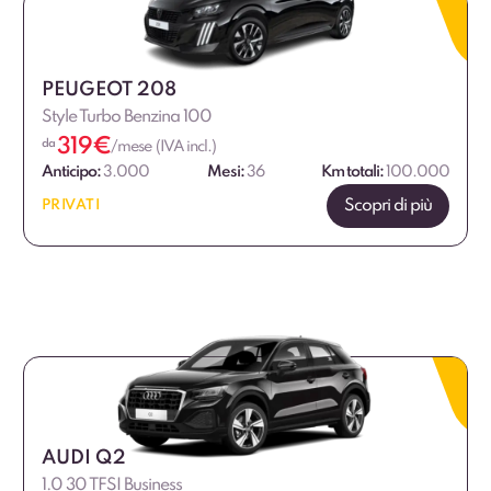
€
€
PEUGEOT 208
Style Turbo Benzina 100
319
€
da
/mese (IVA incl.)
Anticipo:
3.000
Mesi:
36
Km totali:
100.000
Scopri di più
PRIVATI
AUDI Q2
1.0 30 TFSI Business