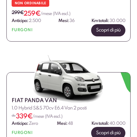
NON ORDINABILE
299
€
259
€
/mese (IVA escl.)
Anticipo:
2.500
Mesi:
36
Km totali:
30.000
Scopri di più
FURGONI
FIAT PANDA VAN
1.0 Hybrid S&S 70cv E6.4 Van 2 posti
339
€
da
/mese (IVA escl.)
Anticipo:
Zero
Mesi:
48
Km totali:
40.000
Scopri di più
FURGONI