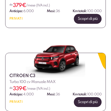
379
€
da
/mese (IVA incl.)
Anticipo:
6.000
Mesi:
36
Km totali:
100.000
Scopri di più
PRIVATI
CITROEN C3
Turbo 100 cv Manuale MAX
339
€
da
/mese (IVA incl.)
Anticipo:
4.000
Mesi:
36
Km totali:
100.000
Scopri di più
PRIVATI