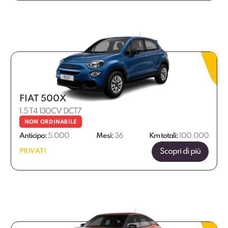
FIAT 500X
1.5 T4 130CV DCT7
NON ORDINABILE
Anticipo:
5.000
Mesi:
36
Km totali:
100.000
Scopri di più
PRIVATI