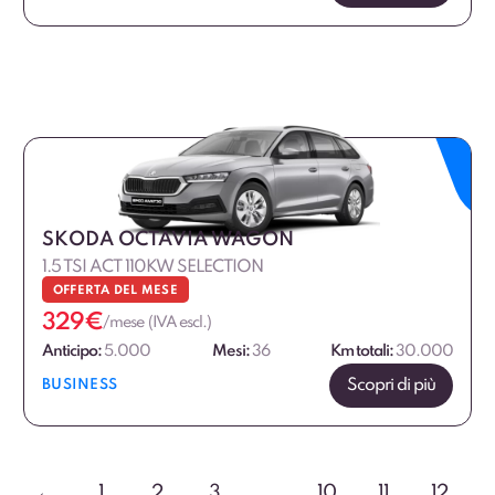
SKODA OCTAVIA WAGON
1.5 TSI ACT 110KW SELECTION
OFFERTA DEL MESE
329
€
/mese (IVA escl.)
Anticipo:
5.000
Mesi:
36
Km totali:
30.000
Scopri di più
BUSINESS
←
1
2
3
…
10
11
12