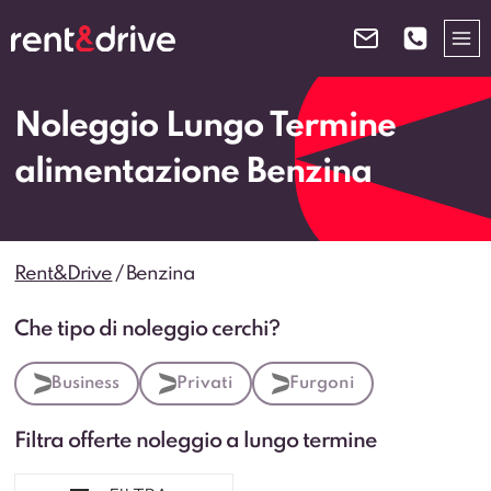
Salta
al
contenuto
Noleggio Lungo Termine
alimentazione Benzina
Rent&Drive
/
Benzina
Che tipo di noleggio cerchi?
Business
Privati
Furgoni
Filtra offerte noleggio a lungo termine