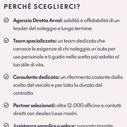
prolungato (secondo condizioni contrattuali).
PERCHÈ SCEGLIERCI?
Cambio gomme
Agenzia Diretta Arval:
solidità e affidabilità di un
Cambio stagionale e, dove previsto, deposito
leader del noleggio a lungo termine.
pneumatici per una gestione comoda durante
l’anno.
Team specializzato:
un team dedicato che
conosce le esigenze di chi noleggia un’auto per
uso personale e ti guida nella scelta più adatta al
tuo stile di vita.
Consulente dedicato:
un riferimento costante dalla
scelta del veicolo e per tutta la durata del
contratto
Partner selezionati:
oltre 12.000 officine e contatti
diretti con dealer/case madri.
A
ssistenza semplice e veloce:
supporto tramite