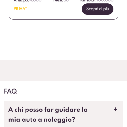
Anticipo:
4.000
Mesi:
60
Km totali:
100.000
Scopri di più
PRIVATI
FAQ
A chi posso far guidare la
a
mia auto a noleggio?