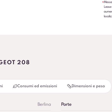
Messag
*
Lease 
aumenti
localiz
GEOT 208
ni
Consumi ed emissioni
Dimensioni e peso
Berlina
Porte