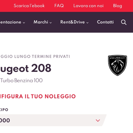
Scarica l’ebook
FAQ
Lavora con noi
Blog
mentazione
Marchi
Rent&Drive
Contatti
Benzina
Fiat 500
GGIO LUNGO TERMINE PRIVATI
Diesel
BMW X1
ugeot 208
Elettrica
Audi Q3
e Turbo Benzina 100
Ibrida
Audi A3
GPL
Kia Sportage
FIGURA IL TUO NOLEGGIO
Jeep Avenger
CIPO
VEDI TUTTI