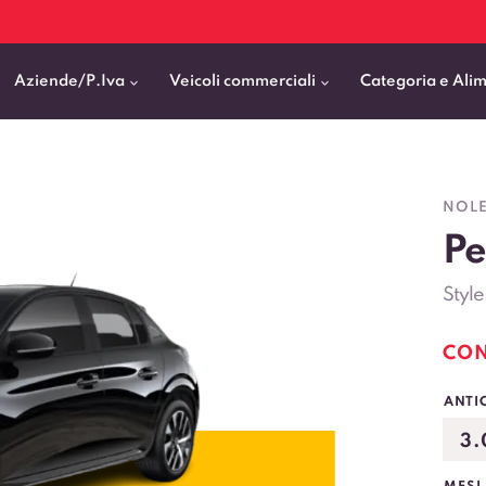
Aziende/P.Iva
Veicoli commerciali
Categoria e Ali
Citycar
ticipo
goni elettrici
BMW
Fiat Professional
NOLE
SUV e Crossover
Pe
patentati
Cassonati
Toyota
Mercedes Benz Vans
Berline
00km
Pick Up
Fiat
Citroen Business
Styl
Station Wagon
ificato
ommerciali Allestiti
Audi
Peugeot Professional
CON
porto Persone
Mercedes-Benz
Renault Professional
ANTI
nticipo zero
Kia
Piaggio
VEDI TUTTI
VEDI TUTTI
VEDI TUTTI