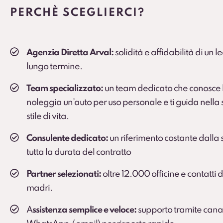
PERCHÈ SCEGLIERCI?
Agenzia Diretta Arval:
solidità e affidabilità di un 
lungo termine.
Team specializzato:
un team dedicato che conosce l
noleggia un’auto per uso personale e ti guida nella s
stile di vita.
Consulente dedicato:
un riferimento costante dalla s
tutta la durata del contratto
Partner selezionati:
oltre 12.000 officine e contatti 
madri.
A
ssistenza semplice e veloce:
supporto tramite canali 