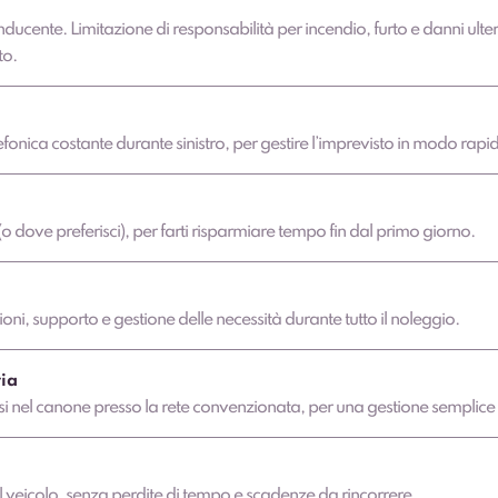
nducente. Limitazione di responsabilità per incendio, furto e danni ulter
to.
fonica costante durante sinistro, per gestire l’imprevisto in modo rapi
o dove preferisci), per farti risparmiare tempo fin dal primo giorno.
ni, supporto e gestione delle necessità durante tutto il noleggio.
ia
clusi nel canone presso la rete convenzionata, per una gestione semplice
 veicolo, senza perdite di tempo e scadenze da rincorrere.