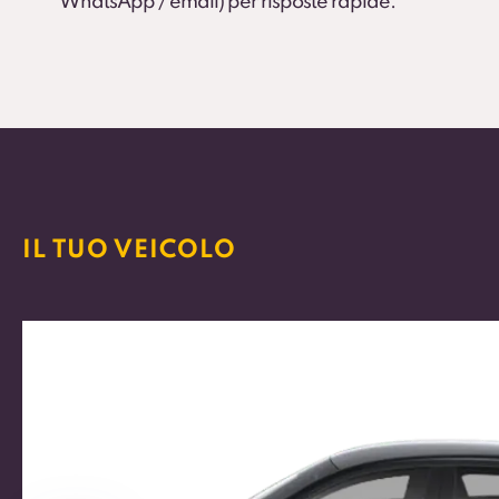
WhatsApp / email) per risposte rapide.
IL TUO VEICOLO