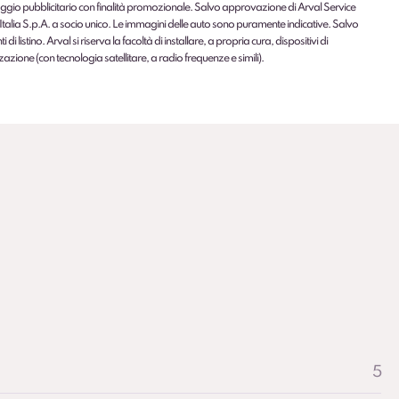
gio pubblicitario con finalità promozionale. Salvo approvazione di Arval Service
Italia S.p.A. a socio unico. Le immagini delle auto sono puramente indicative. Salvo
 di listino. Arval si riserva la facoltà di installare, a propria cura, dispositivi di
zazione (con tecnologia satellitare, a radio frequenze e simili).
5