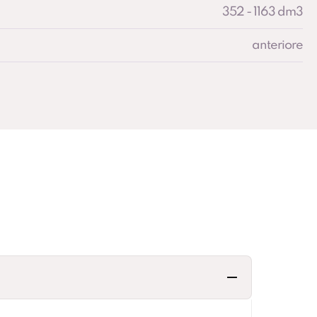
352 - 1163 dm3
anteriore