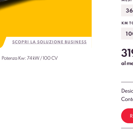
MESI
KM T
SCOPRI LA SOLUZIONE BUSINESS
31
Potenza Kw:
74 kW / 100 CV
al m
Desid
Conta
R