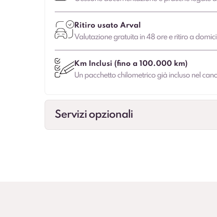
Ritiro usato Arval
Valutazione gratuita in 48 ore e ritiro a domic
Km Inclusi (fino a 100.000 km)
Un pacchetto chilometrico già incluso nel canon
Servizi opzionali
Veicolo sostitutivo
Maggiore continuità di mobilità in caso di fe
Cambio gomme
Cambio stagionale e, dove previsto, deposit