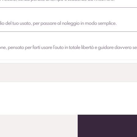
ilio del tuo usato, per passare al noleggio in modo semplice.
e, pensato per farti usare l’auto in totale libertà e guidare davvero se
rmo prolungato (secondo condizioni contrattuali).
o pneumatici per una gestione comoda durante l’anno.