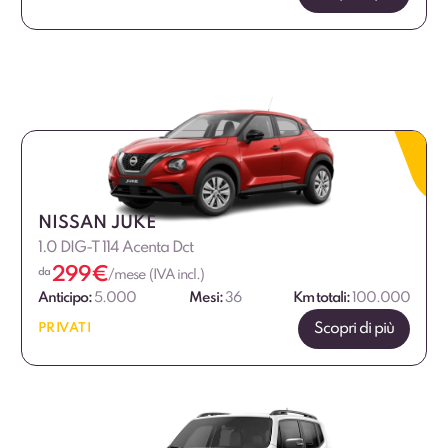
NISSAN JUKE
1.0 DIG-T 114 Acenta Dct
299
€
da
/mese (IVA incl.)
Anticipo:
5.000
Mesi:
36
Km totali:
100.000
Scopri di più
PRIVATI