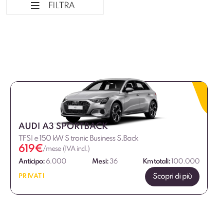
FILTRA
Ordina per
Tipologia veicolo
Marca
AUDI A3 SPORTBACK
Alimentazione
TFSI e 150 kW S tronic Business S.Back
619
€
/mese (IVA incl.)
Fascia di prezzo
Anticipo:
6.000
Mesi:
36
Km totali:
100.000
Scopri di più
PRIVATI
€
€