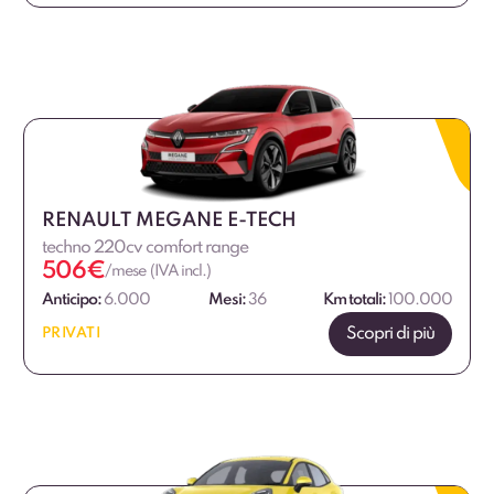
RENAULT MEGANE E-TECH
techno 220cv comfort range
506
€
/mese (IVA incl.)
Anticipo:
6.000
Mesi:
36
Km totali:
100.000
Scopri di più
PRIVATI