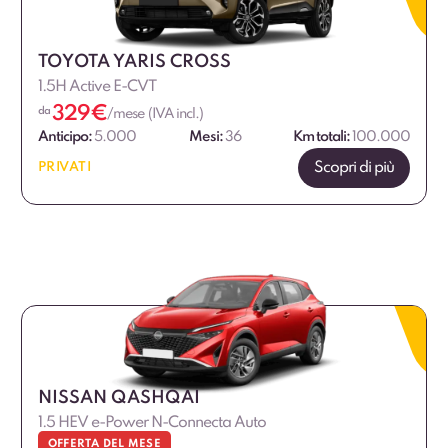
TOYOTA YARIS CROSS
1.5H Active E-CVT
329
€
da
/mese (IVA incl.)
Anticipo:
5.000
Mesi:
36
Km totali:
100.000
Scopri di più
PRIVATI
NISSAN QASHQAI
1.5 HEV e-Power N-Connecta Auto
OFFERTA DEL MESE