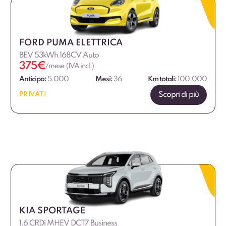
FORD PUMA ELETTRICA
BEV 53kWh 168CV Auto
375
€
/mese (IVA incl.)
Anticipo:
5.000
Mesi:
36
Km totali:
100.000
Scopri di più
PRIVATI
KIA SPORTAGE
1.6 CRDi MHEV DCT7 Business