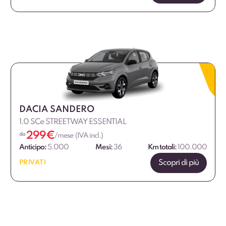
DACIA SANDERO
1.0 SCe STREETWAY ESSENTIAL
299
€
da
/mese (IVA incl.)
Anticipo:
5.000
Mesi:
36
Km totali:
100.000
Scopri di più
PRIVATI