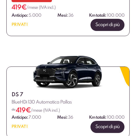
419
€
/mese (IVA incl.)
Anticipo:
5.000
Mesi:
36
Km totali:
100.000
Scopri di più
PRIVATI
DS 7
BlueHDi 130 Automatica Pallas
419
€
da
/mese (IVA incl.)
Anticipo:
7.000
Mesi:
36
Km totali:
100.000
Scopri di più
PRIVATI