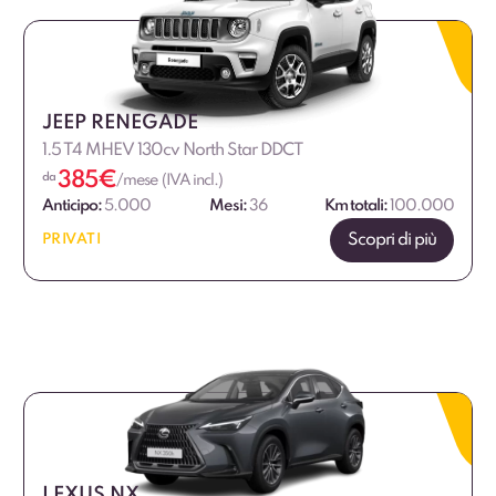
JEEP RENEGADE
1.5 T4 MHEV 130cv North Star DDCT
385
€
da
/mese (IVA incl.)
Anticipo:
5.000
Mesi:
36
Km totali:
100.000
Scopri di più
PRIVATI
LEXUS NX