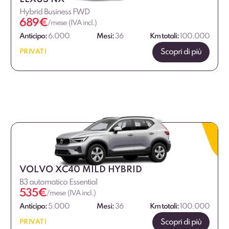
Hybrid Business FWD
689
€
/mese (IVA incl.)
Anticipo:
6.000
Mesi:
36
Km totali:
100.000
Scopri di più
PRIVATI
VOLVO XC40 MILD HYBRID
B3 automatico Essential
535
€
/mese (IVA incl.)
Anticipo:
5.000
Mesi:
36
Km totali:
100.000
Scopri di più
PRIVATI