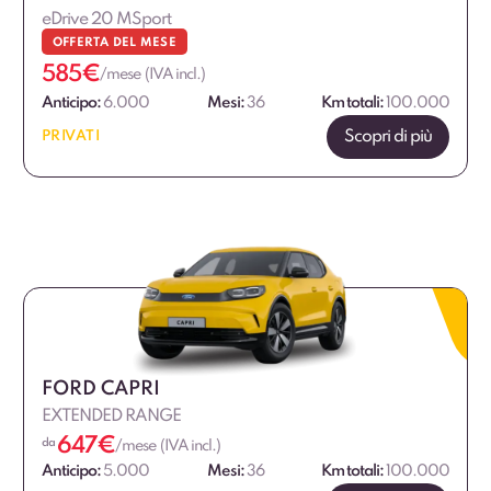
eDrive 20 MSport
OFFERTA DEL MESE
585
€
/mese (IVA incl.)
Anticipo:
6.000
Mesi:
36
Km totali:
100.000
Scopri di più
PRIVATI
FORD CAPRI
EXTENDED RANGE
647
€
da
/mese (IVA incl.)
Anticipo:
5.000
Mesi:
36
Km totali:
100.000