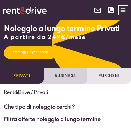
Salta
al
contenuto
Noleggio a lungo termine Privati
A partire da 249€/mese
SCOPRI LE OFFERTE
PRIVATI
BUSINESS
FURGONI
Rent&Drive
/
Privati
Che tipo di noleggio cerchi?
Filtra offerte noleggio a lungo termine