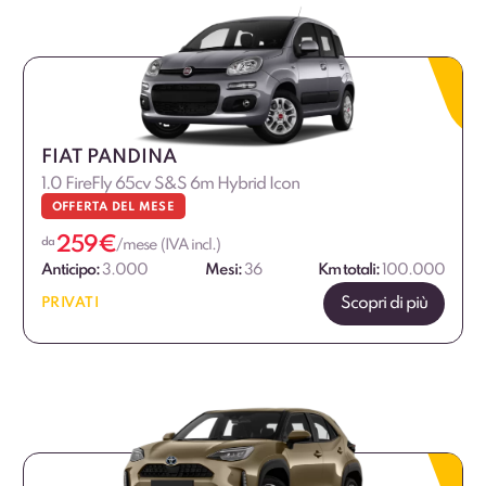
FIAT PANDINA
1.0 FireFly 65cv S&S 6m Hybrid Icon
OFFERTA DEL MESE
259
€
da
/mese (IVA incl.)
Anticipo:
3.000
Mesi:
36
Km totali:
100.000
Scopri di più
PRIVATI