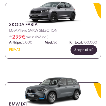
SKODA FABIA
1.0 MPI Evo 59KW SELECTION
299
€
da
/mese (IVA incl.)
Anticipo:
5.000
Mesi:
36
Km totali:
100.000
Scopri di più
PRIVATI
BMW IX1