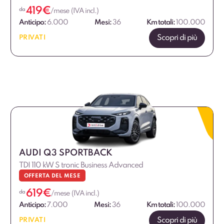
419
€
da
/mese (IVA incl.)
Anticipo:
6.000
Mesi:
36
Km totali:
100.000
Scopri di più
PRIVATI
AUDI Q3 SPORTBACK
TDI 110 kW S tronic Business Advanced
OFFERTA DEL MESE
619
€
da
/mese (IVA incl.)
Anticipo:
7.000
Mesi:
36
Km totali:
100.000
Scopri di più
PRIVATI