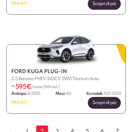
Scopri di più
PRIVATI
FORD KUGA PLUG-IN
2.5 Benzina PHEV 243CV 2WD Titanium Auto
595
€
da
/mese (IVA incl.)
Anticipo:
8.000
Mesi:
60
Km totali:
100.000
Scopri di più
PRIVATI
←
1
2
3
4
5
6
7