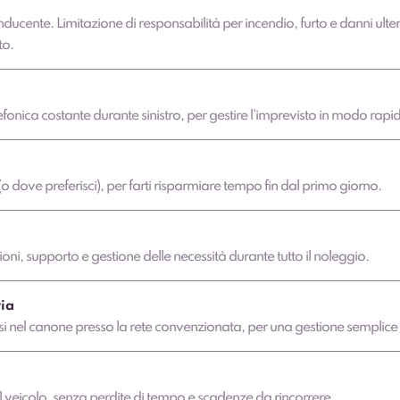
nducente. Limitazione di responsabilità per incendio, furto e danni ulter
to.
fonica costante durante sinistro, per gestire l’imprevisto in modo rapi
o dove preferisci), per farti risparmiare tempo fin dal primo giorno.
ni, supporto e gestione delle necessità durante tutto il noleggio.
ia
clusi nel canone presso la rete convenzionata, per una gestione semplice
 veicolo, senza perdite di tempo e scadenze da rincorrere.