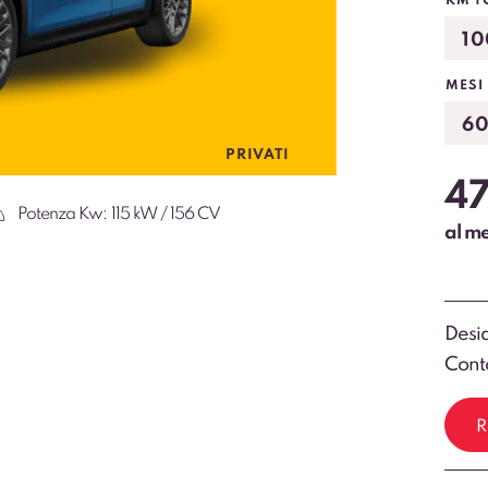
KM T
MESI
PRIVATI
4
Potenza Kw:
115 kW / 156 CV
al m
Desid
Conta
R