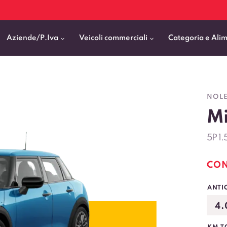
Aziende/P.Iva
Veicoli commerciali
Categoria e Ali
Citycar
ticipo
goni elettrici
BMW
Fiat Professional
NOLE
SUV e Crossover
Mi
patentati
Cassonati
Toyota
Mercedes Benz Vans
Berline
00km
Pick Up
Fiat
Citroen Business
5P 1.
Station Wagon
ificato
ommerciali Allestiti
Audi
Peugeot Professional
CON
porto Persone
Mercedes-Benz
Renault Professional
ANTI
nticipo zero
Kia
Piaggio
VEDI TUTTI
VEDI TUTTI
VEDI TUTTI