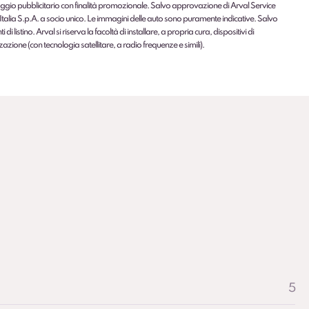
gio pubblicitario con finalità promozionale. Salvo approvazione di Arval Service
Italia S.p.A. a socio unico. Le immagini delle auto sono puramente indicative. Salvo
 di listino. Arval si riserva la facoltà di installare, a propria cura, dispositivi di
zazione (con tecnologia satellitare, a radio frequenze e simili).
5