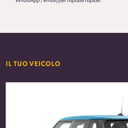
WhatsApp / email) per risposte rapide.
IL TUO VEICOLO