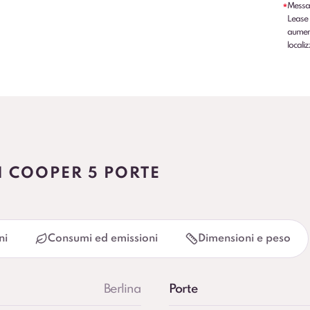
Messag
*
Lease 
aumenti
localiz
I COOPER 5 PORTE
ni
Consumi ed emissioni
Dimensioni e peso
Berlina
Porte