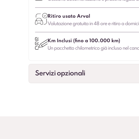
Ritiro usato Arval
Valutazione gratuita in 48 ore e ritiro a domic
Km Inclusi (fino a 100.000 km)
Un pacchetto chilometrico già incluso nel canon
Servizi opzionali
Veicolo sostitutivo
Maggiore continuità di mobilità in caso di fe
Cambio gomme
Cambio stagionale e, dove previsto, deposit