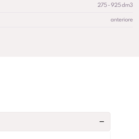
275 - 925 dm3
anteriore