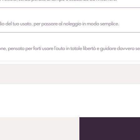
ilio del tuo usato, per passare al noleggio in modo semplice.
e, pensato per farti usare l’auto in totale libertà e guidare davvero se
rmo prolungato (secondo condizioni contrattuali).
o pneumatici per una gestione comoda durante l’anno.