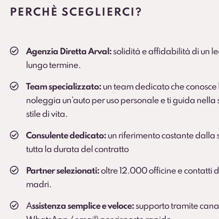
PERCHÈ SCEGLIERCI?
Agenzia Diretta Arval:
solidità e affidabilità di un 
lungo termine.
Team specializzato:
un team dedicato che conosce l
noleggia un’auto per uso personale e ti guida nella s
stile di vita.
Consulente dedicato:
un riferimento costante dalla s
tutta la durata del contratto
Partner selezionati:
oltre 12.000 officine e contatti 
madri.
A
ssistenza semplice e veloce:
supporto tramite canali 