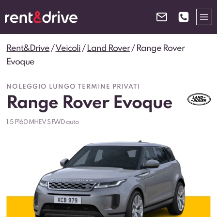
Salta
al
contenuto
Rent&Drive
/
Veicoli
/
Land Rover
/
Range Rover
Evoque
NOLEGGIO LUNGO TERMINE PRIVATI
Range Rover Evoque
1.5 P160 MHEV S FWD auto