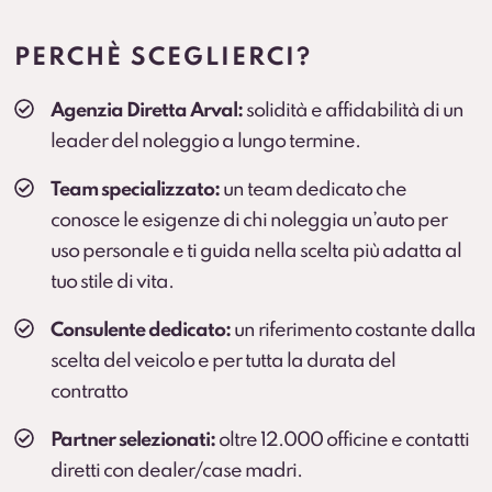
Maggiore continuità di mobilità in caso di fermo
prolungato (secondo condizioni contrattuali).
PERCHÈ SCEGLIERCI?
Cambio gomme
Agenzia Diretta Arval:
solidità e affidabilità di un
Cambio stagionale e, dove previsto, deposito
leader del noleggio a lungo termine.
pneumatici per una gestione comoda durante
l’anno.
Team specializzato:
un team dedicato che
conosce le esigenze di chi noleggia un’auto per
uso personale e ti guida nella scelta più adatta al
tuo stile di vita.
Consulente dedicato:
un riferimento costante dalla
scelta del veicolo e per tutta la durata del
contratto
Partner selezionati:
oltre 12.000 officine e contatti
diretti con dealer/case madri.