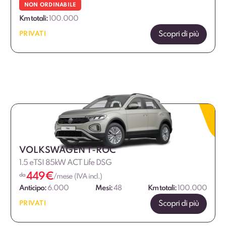
NON ORDINABILE
Km totali:
100.000
Scopri di più
PRIVATI
VOLKSWAGEN T-ROC
1.5 eTSI 85kW ACT Life DSG
449
€
da
/mese (IVA incl.)
Anticipo:
6.000
Mesi:
48
Km totali:
100.000
Scopri di più
PRIVATI