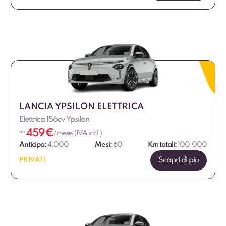
LANCIA YPSILON ELETTRICA
Elettrica 156cv Ypsilon
459
€
da
/mese (IVA incl.)
Anticipo:
4.000
Mesi:
60
Km totali:
100.000
Scopri di più
PRIVATI