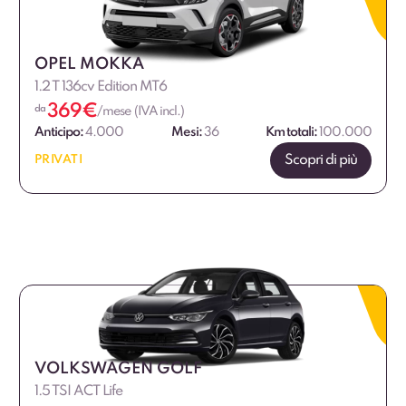
OPEL MOKKA
1.2 T 136cv Edition MT6
369
€
da
/mese (IVA incl.)
Anticipo:
4.000
Mesi:
36
Km totali:
100.000
Scopri di più
PRIVATI
VOLKSWAGEN GOLF
1.5 TSI ACT Life