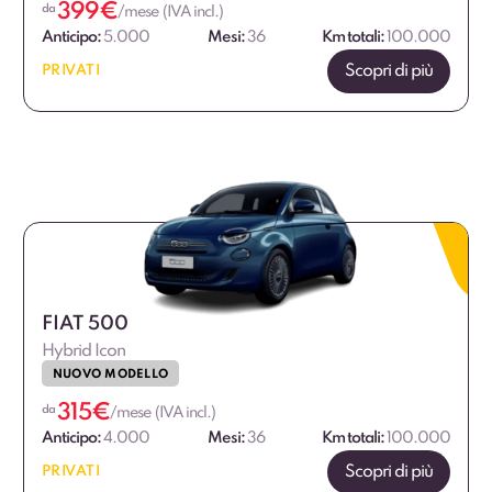
399
€
da
/mese (IVA incl.)
Anticipo:
5.000
Mesi:
36
Km totali:
100.000
Scopri di più
PRIVATI
FIAT 500
Hybrid Icon
NUOVO MODELLO
315
€
da
/mese (IVA incl.)
Anticipo:
4.000
Mesi:
36
Km totali:
100.000
Scopri di più
PRIVATI