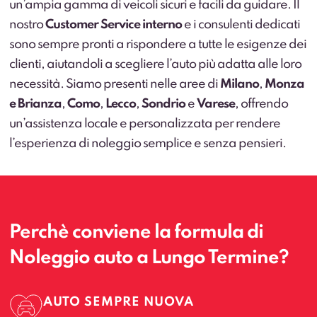
un’ampia gamma di veicoli sicuri e facili da guidare. Il
nostro
Customer Service interno
e i consulenti dedicati
sono sempre pronti a rispondere a tutte le esigenze dei
clienti, aiutandoli a scegliere l’auto più adatta alle loro
necessità. Siamo presenti nelle aree di
Milano
,
Monza
e Brianza
,
Como
,
Lecco
,
Sondrio
e
Varese
, offrendo
un’assistenza locale e personalizzata per rendere
l’esperienza di noleggio semplice e senza pensieri.
Perchè conviene la formula di
Noleggio auto a Lungo Termine?
AUTO SEMPRE NUOVA