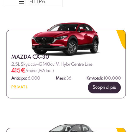
FILTRA
Ordina per
Tipologia veicolo
Marca
MAZDA CX-30
2.5L Skyactiv-G 140cv M Hybr Centre Line
Alimentazione
415
€
/mese (IVA incl.)
Anticipo:
6.000
Mesi:
36
Km totali:
100.000
Fascia di prezzo
Scopri di più
PRIVATI
€
€