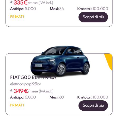
335
€
da
/mese (IVA incl.)
Anticipo:
5.000
Mesi:
36
Km totali:
100.000
Scopri di più
PRIVATI
FIAT 500 ELETTRICA
elettrica pop 95cv
349
€
da
/mese (IVA incl.)
Anticipo:
6.000
Mesi:
60
Km totali:
100.000
Scopri di più
PRIVATI