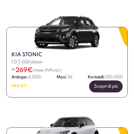
KIA STONIC
1.0 T-GDi Urban
269
€
da
/mese (IVA incl.)
Anticipo:
4.000
Mesi:
36
Km totali:
100.000
Scopri di più
PRIVATI