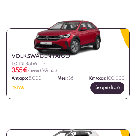
VOLKSWAGEN TAIGO
1.0 TSI 85kW Life
355
€
/mese (IVA incl.)
Anticipo:
5.000
Mesi:
36
Km totali:
100.000
Scopri di più
PRIVATI