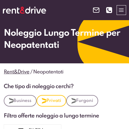
Salta
al
contenuto
Noleggio Lungo Termine per
Neopatentati
Rent&Drive
/
Neopatentati
Che tipo di noleggio cerchi?
Business
Privati
Furgoni
Filtra offerte noleggio a lungo termine