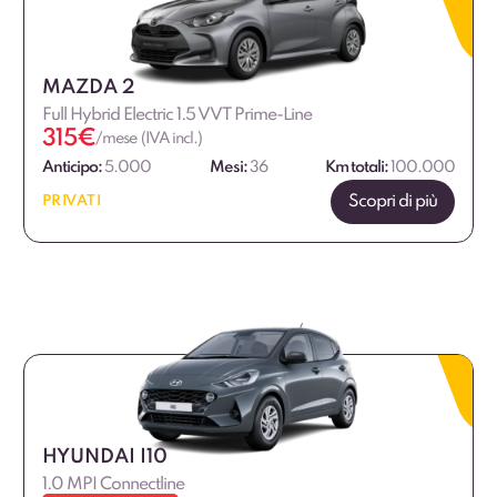
MAZDA 2
Full Hybrid Electric 1.5 VVT Prime-Line
315
€
/mese (IVA incl.)
Anticipo:
5.000
Mesi:
36
Km totali:
100.000
Scopri di più
PRIVATI
HYUNDAI I10
1.0 MPI Connectline