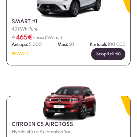
SMART #1
49 kWh Pure
465
€
da
/mese (IVA incl.)
Anticipo:
5.000
Mesi:
60
Km totali:
100.000
Scopri di più
PRIVATI
CITROEN C5 AIRCROSS
Hybrid 145 cv Automatico You