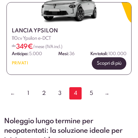
LANCIA YPSILON
110cv Ypsilon e-DCT
349
€
da
/mese (IVA incl.)
Anticipo:
5.000
Mesi:
36
Km totali:
100.000
Scopri di più
PRIVATI
←
1
2
3
4
5
→
Noleggio lungo termine per
neopatentati: la soluzione ideale per