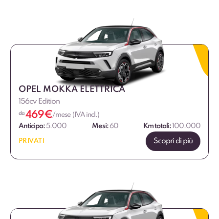
OPEL MOKKA ELETTRICA
156cv Edition
469
€
da
/mese (IVA incl.)
Anticipo:
5.000
Mesi:
60
Km totali:
100.000
Scopri di più
PRIVATI