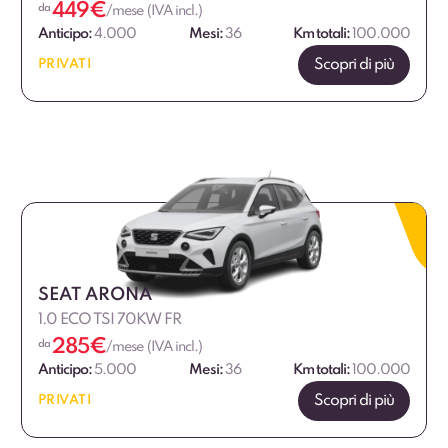
449
€
da
/mese (IVA incl.)
Anticipo:
4.000
Mesi:
36
Km totali:
100.000
Scopri di più
PRIVATI
SEAT ARONA
1.0 ECO TSI 70KW FR
285
€
da
/mese (IVA incl.)
Anticipo:
5.000
Mesi:
36
Km totali:
100.000
Scopri di più
PRIVATI