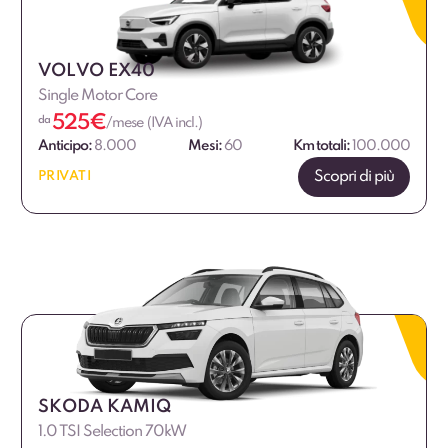
VOLVO EX40
Single Motor Core
525
€
da
/mese (IVA incl.)
Anticipo:
8.000
Mesi:
60
Km totali:
100.000
Scopri di più
PRIVATI
SKODA KAMIQ
1.0 TSI Selection 70kW