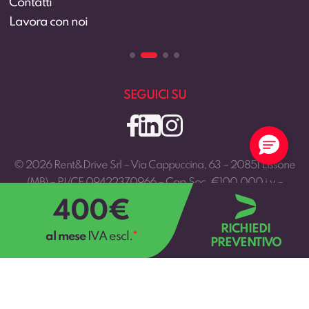
Contatti
Lavora con noi
SEGUICI SU
© 2026 Rent&Drive Srl – Via Cappuccina, 63 – 20851 Lissone
(MB) – PI/CF 09422370966 – Cap.Soc. €100.000 i.v –
rentedrive@pec.rentedrive.it
400
€
RICHIEDI
al mese
IVA escl.
*
PREVENTIVO
Privacy Policy
|
Cookie Policy
|
Preferenze Cookie
|
Sviluppo: