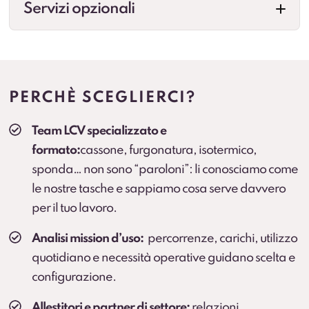
Servizi opzionali
Allestimenti professionali
Configurazioni per esigenze specifiche (cassonati,
centinati, frigo, su misura e altre soluzioni in base
PERCHÈ SCEGLIERCI?
all’attività). Prevedere collegamenti a landing.
Team LCV specializzato e
Veicolo sostitutivo
formato:
cassone, furgonatura, isotermico,
Continuità operativa in caso di fermo prolungato
sponda… non sono “paroloni”: li conosciamo come
(secondo condizioni).
le nostre tasche e sappiamo cosa serve davvero
per il tuo lavoro.
Cambio gomme
Cambio stagionale e, dove previsto, deposito
Analisi mission d’uso:
percorrenze, carichi, utilizzo
pneumatici.
quotidiano e necessità operative guidano scelta e
configurazione.
Protection Pack – Noleggio senza sorprese
Soluzione che
elimina il rischio di addebiti
per
Allestitori e partner di settore:
relazioni