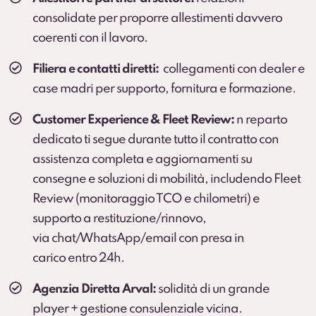
danni all’interno del vano di carico e sulle parti
consolidate per proporre allestimenti davvero
soggette a usura che
non sono coperte dalla
coerenti con il lavoro.
Kasko
.
Servizio sviluppato in collaborazione con BOTT.
Filiera e contatti diretti:
collegamenti con dealer e
Scopri di più
case madri per supporto, fornitura e formazione.
Customer Experience & Fleet Review:
n reparto
dedicato ti segue durante tutto il contratto con
assistenza completa e aggiornamenti su
consegne e soluzioni di mobilità, includendo Fleet
Review (monitoraggio TCO e chilometri) e
supporto a restituzione/rinnovo,
via chat/WhatsApp/email con presa in
carico entro 24h.
Agenzia Diretta Arval:
solidità di un grande
player + gestione consulenziale vicina.