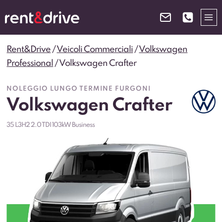
Salta
al
contenuto
Rent&Drive
/
Veicoli Commerciali
/
Volkswagen
Professional
/
Volkswagen Crafter
NOLEGGIO LUNGO TERMINE FURGONI
Volkswagen Crafter
35 L3H2 2.0 TDI 103kW Business