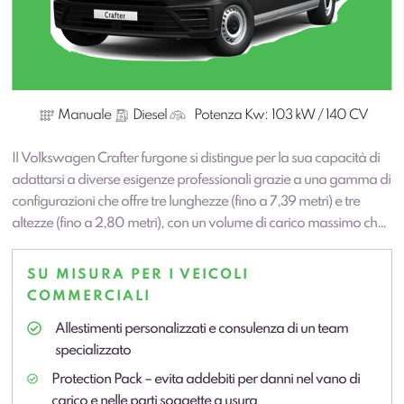
Manuale
Diesel
Potenza Kw:
103 kW / 140 CV
Il Volkswagen Crafter furgone si distingue per la sua capacità di
adattarsi a diverse esigenze professionali grazie a una gamma di
configurazioni che offre tre lunghezze (fino a 7,39 metri) e tre
altezze (fino a 2,80 metri), con un volume di carico massimo che
può arrivare a 18,4 m³. Il vano posteriore è progettato per…
SU MISURA PER I VEICOLI
COMMERCIALI
Allestimenti personalizzati e consulenza di un team
specializzato
Protection Pack – evita addebiti per danni nel vano di
carico e nelle parti soggette a usura